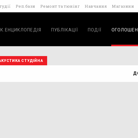
тудії
Реп.бази
Ремонт та тюнінг
Навчання
Магазини
К.ЕНЦИКЛОПЕДІЯ
ПУБЛІКАЦІЇ
ПОДІЇ
ОГОЛОШЕН
АКУСТИКА СТУДІЙНА
Д