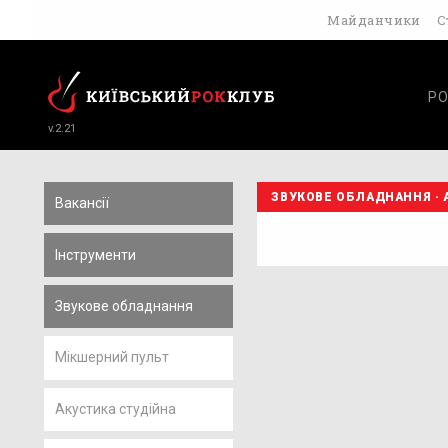
Майданчики
С
РО
v.2.21
ЗВУКОВЕ ОБЛАДНАННЯ · 
Вакансії
Інструменти
Звукове обладнання
Мікшерний пульт
Акустика студійна