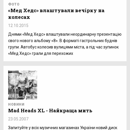
ФОТО
«Мед Хедс» влаштували вечірку на
колесах
12.10.2015
Днями «Мед Хедс» влаштували неординарну презентацію
свого нового альбому «8». В форматі гастрольних буднів
групи. Автобус колесив вулицями міста, а під час зупинок
«Мед Хедс» грали для перехожих
НОВИНИ
Mad Heads XL - Найкраща мить
23.05.2007
Запитуйте у всіх музичних магазинах України новий диск