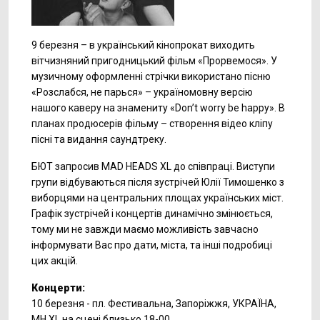
9 березня – в український кінопрокат виходить
вітчизняний пригодницький фільм «Прорвемося». У
музичному оформленні стрічки використано пісню
«Розслабся, не парься» – україномовну версію
нашого каверу на знамениту «Don’t worry be happy». В
планах продюсерів фільму – створення відео кліпу
пісні та видання саундтреку.
БЮТ запросив MAD HEADS XL до співпраці. Виступи
групи відбуваються після зустрічей Юлії Тимошенко з
виборцями на центральних площах українських міст.
Графік зустрічей і концертів динамічно змінюється,
тому ми не завжди маємо можливість завчасно
інформувати Вас про дати, міста, та інші подробиці
цих акцій.
Концерти:
10 березня - пл. Фестивальна, Запоріжжя, УКРАЇНА,
MH XL на сцені близько 18-00