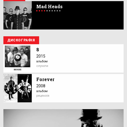
Mad Heads
ДИСКОГРАФІЯ
8
2015
альбом
слухати
Forever
2008
альбом
рецензія