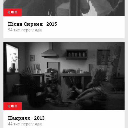
КЛІП
Пісня Сирени · 2015
94 тис. переглядів
КЛІП
Накрило · 2013
44 тис. переглядів