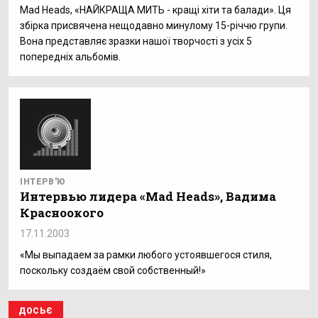
Mad Heads, «НАЙКРАЩА МИТЬ - кращі хіти та балади». Ця
збірка присвячена нещодавно минулому 15-річчю групи.
Вона представляє зразки нашої творчості з усіх 5
попередніх альбомів.
ІНТЕРВ'Ю
Интервью лидера «Mad Heads», Вадима
Красноокого
17.11.2003
«Мы выпадаем за рамки любого устоявшегося стиля,
поскольку создаём свой собственный!»
ДОСЬЄ