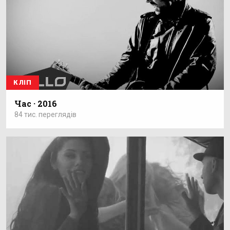
КЛІП
Час · 2016
84 тис. переглядів