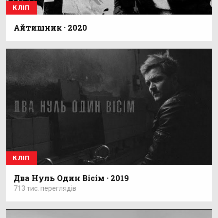
КЛІП
Айтишник · 2020
КЛІП
Два Нуль Один Вісім · 2019
713 тис. переглядів