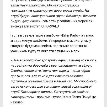
Готуйте потужні аудіо системи, проплатіть Інтернет і
запасіться алкоголем! Ми не користуємось
громадським транспортом дорогою на студію. На
студії будуть лише учасники групи. Всі заходи безпеки
будуть дотримані»
- саме так у соціальних мережах
анонсували виступ O.TORVALD.
Гурт заграє нові пісні з альбому «Diller Kaifu», а також
згадає минулі альбоми. У перервах між виступом у
глядачів буде можливість поставити запитання
учасникам гурту та виграти офіційний мерч.
«Нам всім потрібно зрозуміти одне: саме від кожного з
нас залежить боротьба з розповсюдженням вірусу.
Терпіти, економити і лишатися вдома - наша зброя
проти нього. Але також для кожного важлива
підтримка і самореалізація в такий час. Ми спробуємо
заграти концерт для всіх наших людей з домашньої
студії. Поговорити, випити. Потусуватися «online».
Приєднуйтесь»
- прокоментував Женя Галич Почуй це
наживо!