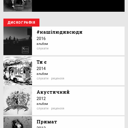
ДИСКОГРАФІЯ
#нашілюдивсюди
2016
альбом
слухати
Ти є
2014
альбом
слухати · рецензія
Акустичний
2012
альбом
слухати · рецензія
Примат