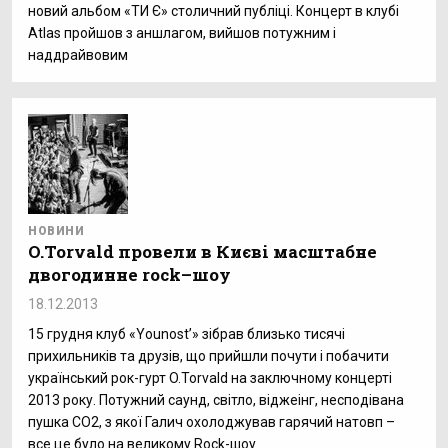
новий альбом «ТИ Є» столичний публіці. Концерт в клубі
Atlas пройшов з аншлагом, вийшов потужним і
наддрайвовим
НОВИНИ
O.Torvald провели в Києві масштабне
двогодинне rock–шоу
18.12.2013
15 грудня клуб «Younost’» зібрав близько тисячі
прихильників та друзів, що прийшли почути і побачити
український рок-гурт O.Torvald на заключному концерті
2013 року. Потужний саунд, світло, віджеінг, несподівана
пушка CO2, з якої Галич охолоджував гарячий натовп –
все це було на великому Rock-шоу