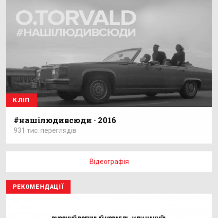
КЛІП
#нашiлюдивсюди · 2016
931 тис. переглядів
Відеографія
РЕКОМЕНДАЦІЇ