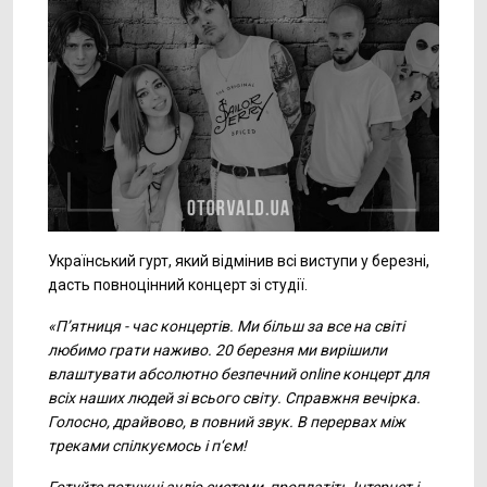
Український гурт, який відмінив всі виступи у березні,
дасть повноцінний концерт зі студії.
«П’ятниця - час концертів. Ми більш за все на світі
любимо грати наживо. 20 березня ми вирішили
влаштувати абсолютно безпечний online концерт для
всіх наших людей зі всього світу. Справжня вечірка.
Голосно, драйвово, в повний звук. В перервах між
треками спілкуємось і п‘єм!