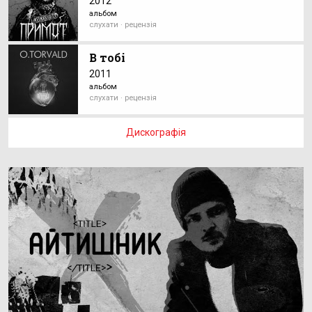
2012
альбом
слухати · рецензія
В тобі
2011
альбом
слухати · рецензія
Дискографія