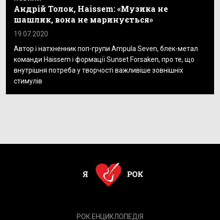
Андрій Толок, Haissem: «Музика не
шашлик, вона не маринується»
19.07.2020
Автор і натхненник поп-групи Ampula Seven, блек-метал
команди Haissem і формації Sunset Forsaken, про те, що
внутрішня потреба у творчості важливіше зовнішніх
стимулів
РОК.ЕНЦИКЛОПЕДІЯ