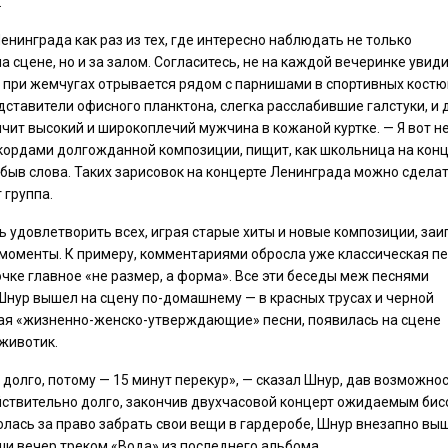
.
нинграда как раз из тех, где интересно наблюдать не только
 сцене, но и за залом. Согласитесь, не на каждой вечеринке увиди
при жемчугах отрывается рядом с парнишами в спортивных костю
дставители офисного планктона, слегка расслабившие галстуки, и
ичит высокий и широкоплечий мужчина в кожаной куртке. — Я вот 
ккордами долгожданной композиции, пищит, как школьница на кон
абыв слова. Таких зарисовок на концерте Ленинграда можно сдела
 группа.
 удовлетворить всех, играя старые хиты и новые композиции, за
 моменты. К примеру, комментариями обросла уже классическая п
точке главное «не размер, а форма». Все эти беседы меж песнями
Шнур вышел на сцену по-домашнему — в красных трусах и черной
щая «жизненно-женско-утверждающие» песни, появилась на сцене
животик.
долго, потому — 15 минут перекур», — сказал Шнур, дав возможно
ействительно долго, закончив двухчасовой концерт ожидаемым би
олась за право забрать свои вещи в гардеробе, Шнур внезапно вы
рши вечер треком «Вода» из последнего альбома.