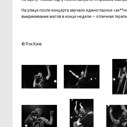
На улице после концерта звучало единогласное «ах**но
выкрикивание матов в конце недели — отличная терапи
© Рок.Київ