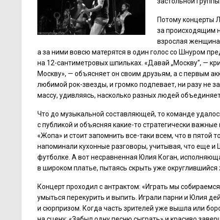
застольной группы
Потому концерты Ле
за происходящим на
взрослая женщина 
а за ними вовсю матерятся в один голос со Шнуром пре
на
12-сантиметровых
шпильках. «Давай „Москву“, — кр
Москву», — объясняет он своим друзьям, а с первым а
любимой рок-звезды, и громко подпевает, ни разу не з
массу, удивляясь, насколько разных людей объединяет
Что до музыкальной составляющей, то команде удалось
с публикой и объясняя какие-то стратегически важные
«Жопа» и стоит запомнить все-таки всем, что в пятой 
напоминали кухонные разговоры, учитывая, что еще и 
футболке. А вот несравненная Юлия Коган, исполняю
в широком платье, пытаясь скрыть уже округлившийся 
Концерт проходил с антрактом: «Играть мы собираемся 
умыться перекурить и выпить. Играли парни и Юлия д
и сюрпризом. Когда часть зрителей уже вышла или бор
на сцену: «Забыл одну песню сыграть» и красиво заве