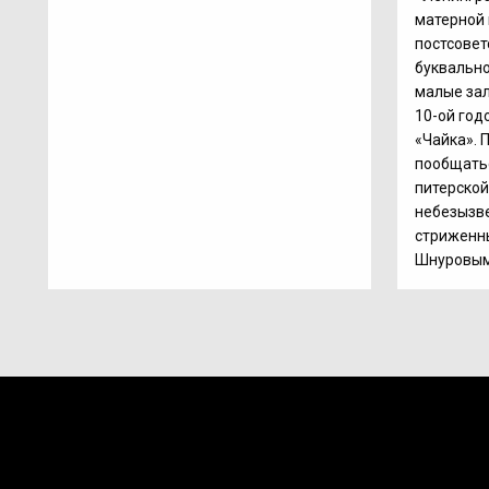
матерной
постсовет
буквальн
малые зал
10-ой год
«Чайка». 
пообщать
питерской
небезызве
стриженн
Шнуровым