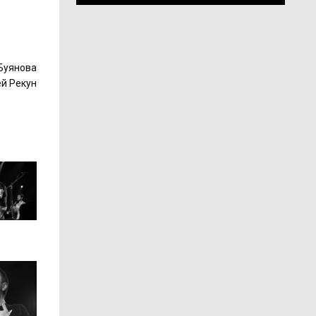
 Буянова
ей Рекун