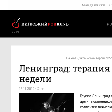
Майданчики
С
РО
v.2.21
На жаль, українська версія публ
Ленинград: терапия
недели
13.11.2012 ·
Фото
Группа Ленинград 
армия поклонников
коллектив всяческ