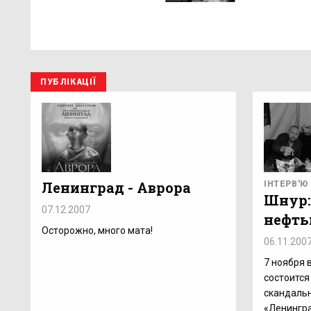
ПУБЛІКАЦІЇ
Ленинград - Аврора
ІНТЕРВ'Ю
Шнур:
07.12.2007
нефть
Осторожно, много мата!
06.11.200
7 ноября 
состоится
скандальн
«Ленингра