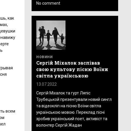
No comment
шь, как
мах,
 девушки
ненавижу
церте
ть
НОВИНИ
Сергій Міхалок заспівав
игрывая
свою культову пісню Воїни
есня
світла українською
13.07.2022
Сергій Міхалок та гурт Ляпіс
Трубецькой презентували новий сингл
та відеокліп на пісню Воїни світла
сть всем
українською мовою. Переклад пісні
сом
зробив український поет, активіст та
шел
волонтер Сергій Жадан