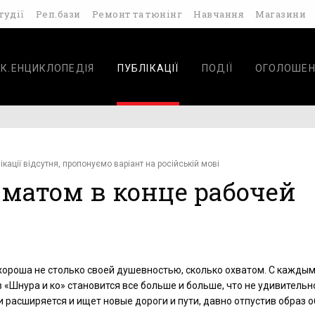
тудії
Реп.бази
Ремонт та тюнінг
Навчання
Магазини
К.ЕНЦИКЛОПЕДІЯ
ПУБЛІКАЦІЇ
ПОДІЇ
ОГОЛОШЕН
ікації відсутня, пропонуємо варіант на російській мові
 матом в конце рабочей
хороша не столько своей душевностью, сколько охватом. С кажды
 «Шнура и ко» становится все больше и больше, что не удивительн
и расширяется и ищет новые дороги и пути, давно отпустив образ 