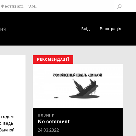
Фестивалі
ЗМІ
Вхід
Реєстрація
НЯ
РЕКОМЕНДАЦІЇ
НОВИНИ
м годом
No comment
о, ведь
обычной
24.03.2022