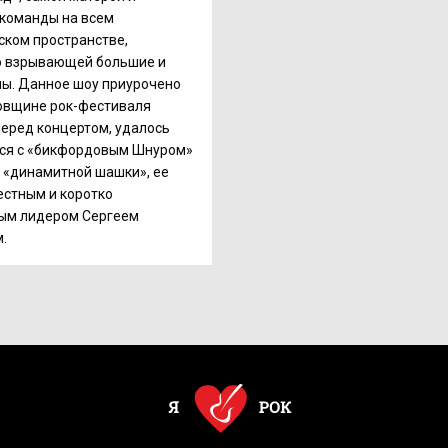
 команды на всем
ском пространстве,
о взрывающей большие и
ы. Данное шоу приурочено
овщине рок-фестиваля
Перед концертом, удалось
ся с «бикфордовым Шнуром»
 «динамитной шашки», ее
стным и коротко
ым лидером Сергеем
.