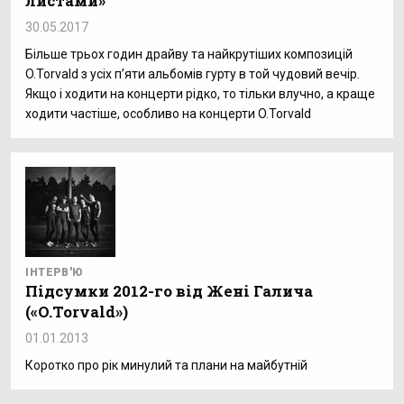
листами»
30.05.2017
Більше трьох годин драйву та найкрутіших композицій
O.Torvald з усіх п’яти альбомів гурту в той чудовий вечір.
Якщо і ходити на концерти рідко, то тільки влучно, а краще
ходити частіше, особливо на концерти O.Torvald
ІНТЕРВ'Ю
Підсумки 2012-го від Жені Галича
(«O.Torvald»)
01.01.2013
Коротко про рік минулий та плани на майбутній