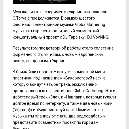
Музыкальные эксперименты украинских рокеров
O.Torvald продолжаются. В рамках шестого
фестиваля электронной музыки Global Gathering
музыканты презентовали новый совместный
концептуальный проект с DJ Tapolsky і DJ VovKING.
Результатом плодотворной работы стало сплетение
фирменного drum-n-bass с новым европейским
роком, созданным в Украине.
В ближайших планах – выпуск совместной мини-
пластинки под названием «Використовуй нас», в
которую войдут четыре трека, эксклюзивно
представленные на фестивале Global Gathering. Это и
дабстеповый трек «Зло», и «Навпаки», которые гуляли
долгое время по интернету, а также два новых «Бий.
(Україна)» и «Використовуй нас». Помимо этого
музыканты планируют снять две видеоработы и
представить совместный проект по городам
Украины.