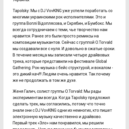
Tapolsky: Мы с DJ VovKING уже успели поработать со
многими украинскими рок-исполнителями. Это и
группа Воплі Відоплясова, и Скрябин, и Бумбокс. Мы
всегда сотрудничаем с теми, чье творчество нам
нравится. Ранее это были просто ремиксы на
композиции музыкантов. Сейчас с группой O.Torvald
мы создавали все с нуля. И довольно в сжатые сроки.
В течение месяца мы записали четыре драйвовых
трека, которые представили на фестивале Global
Gathering. Рок-музыка с бейс структурой, и вокалом -
это дикий кач!!! Людям очень нравится. Так почему
же не продолжать в том же духе.
Женя Галич, солист группы O.Torvald: Мы рады
экспериментам всегда. Когда Tapolsky предложил
сделать трек, мы согласились, потому что точно
знали они с DJ VovKING одни из немногих, кто пишет
электронную музыку качественно и драйвово.
Первый трек «Зло» нам понравился, мы решили