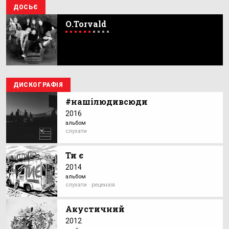
ДОСЬЄ
О.Torvald
ДИСКОГРАФІЯ
#нашілюдивсюди
2016
альбом
слухати
Ти є
2014
альбом
слухати · рецензія
Акустичний
2012