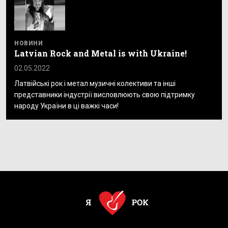
НОВИНИ
Latvian Rock and Metal is with Ukraine!
02.05.2022
Латвійські рок і метал музичні колективи та інші
представники індустрії висловлюють свою підтримку
народу України в ці важкі часи!