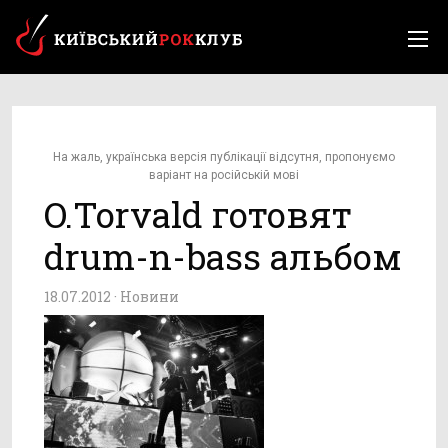
На жаль, українська версія публікації відсутня, пропонуємо
варіант на російській мові
O.Torvald готовят
drum-n-bass альбом
18.07.2012 ·
Новини