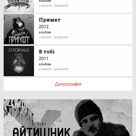
альбом
слухати · рецензія
Примат
2012
альбом
слухати · рецензія
В тобі
2011
альбом
слухати · рецензія
Дискографія