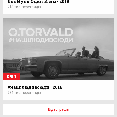
Два Нуль Один Вісім · 2019
713 тис. переглядів
КЛІП
#нашiлюдивсюди · 2016
931 тис. переглядів
Відеографія