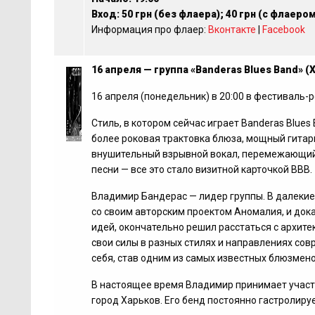
Вход: 50 грн (без флаера); 40 грн (с флаером
Информация про флаер:
Вконтакте
|
Facebook
16 апреля — группа «Banderas Blues Band» (
16 апреля (понедельник) в 20:00 в фестиваль-
Стиль, в котором сейчас играет Banderas Blues
более роковая трактовка блюза, мощный гитар
внушительный взрывной вокал, перемежающийс
песни — все это стало визитной карточкой ВВВ.
Владимир Бандерас — лидер группы. В далеки
со своим авторским проектом Аномалия, и дока
идей, окончательно решил расстаться с архите
свои силы в разных стилях и направлениях сов
себя, став одним из самых известных блюзмен
В настоящее время Владимир принимает участи
город Харьков. Его бенд постоянно гастролиру