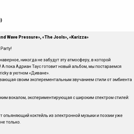
)
nd Wave Pressure», «The Jools», «Karizza»
Party!
 наверное, никогда не забудут эту атмосферу, в которой
 А пока Адриан Таус готовит новый альбом, мы постараемся
ricky в уютном «Диване».
рывающая своим эксперементальным звучанием стили от эмбиента
нским вокалом, экспериментирующая с широким спектром стилей:
тот опьяняющий коктейль из электронной музыки и поэзии уже
не только.