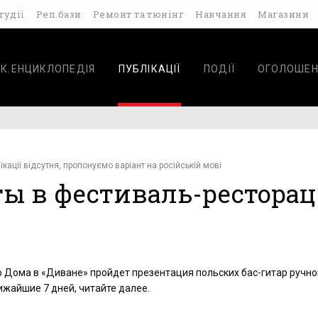
тудії
Реп.бази
Ремонт та тюнінг
Навчання
Магазини
К.ЕНЦИКЛОПЕДІЯ
ПУБЛІКАЦІЇ
ПОДІЇ
ОГОЛОШЕН
ікації відсутня, пропонуємо варіант на російській мові
ы в фестиваль-рестора
 Дома в «Диване» пройдет презентация польских бас-гитар ручно
ижайшие 7 дней, читайте далее.