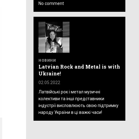
No comment
НОВИНИ
Latvian Rock and Metal is with
Ukraine!
02.05.2022
Латвійські рок і метал музичні
колективи та інші представники
індустрії висловлюють свою підтримку
народу України в ці важкі часи!