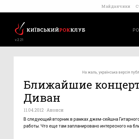
Майданчики
С
РО
v.2.21
На жаль, українська версія публ
Ближайшие концерт
Диван
11.04.2012 ·
Анонси
В следующий вторник в рамках джем-сейшна Гитарного
работы. Что еще там запланировано интересного на бл