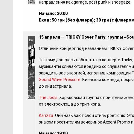
направления как garage, post punk и shoegaze.
Начало: 20:00
Вход: 50 грн (без флаера); 30 грн (с флаером
15 апреля — TRICKY Cover Party: группы «Sou
Отличный концерт под названием TRICKY Cover 
Те, кому довелось побывать на концерте Tricky,
музыканты сливаются воедино со слушателями!
зарядить вас энергией, исполнив композиции T
Sound Wave Pressure
. Киевская команда, пок
до индастриала.
The Jools
. Харьковская группа с приятным же
от электроклэша до трип-хопа.
Karizza
. Они называют свой стиль poetronic. Э
знаком посетителям вечеринок Axxent Promo и 
Начало: 19:00