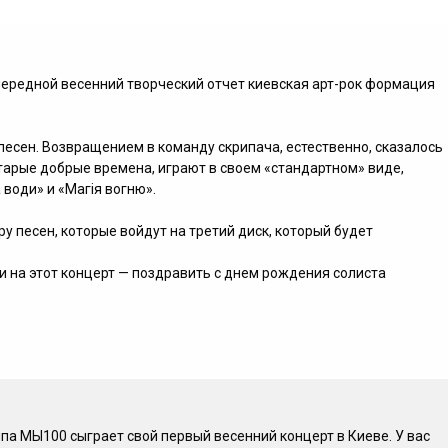
чередной весенний творческий отчет киевская арт-рок формация
песен. Возвращением в команду скрипача, естественно, сказалось
 старые добрые времена, играют в своем «стандартном» виде,
води» и «Магія вогню».
у песен, которые войдут на третий диск, который будет
и на этот концерт — поздравить с днем рождения солиста
ппа МЫ100 сыграет свой первый весенний концерт в Киеве. У вас