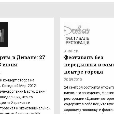
АНОНСИ
рты в Диване: 27
Фестиваль без
3 июня
передышки в сам
центре города
2
20.09.2010
 концерт отбора на
ь Соседний Мир-2012,
24 сентбря состоится открыт
электропанки Барто, фанк-
киевского заведения, фести
онедельник, что-то
ресторации «Диван», которо
ее из Харькова и
содержит в себе все, что ну
ровская и экзистенциально-
хорошему человеку: и фести
нтальный проект от Nik