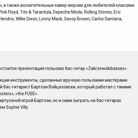
н, а также восхитительные кавер-версии для любителей классики
ink Floyd, Tito & Tarantula, Depeche Mode, Rolling Stones, Eric
endrix, Willie Dixon, Lonny Mack, Savoy Brown, Carlos Santana,
стоится презентация польских бас-гитар «Zakrzewskibasses».
укции инструменты, сделанные вручную польскими мастерами.
 бас-гитарист Бартози Войцеховски, который работал с такими
sters», «the FUSE».
ртуозной игрой Бартози, но и сами сыграть на бас-гитарах
 Sophie Villy.