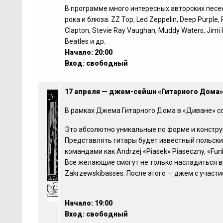
В программе много интересных авторских песе
рока и блюза: ZZ Top, Led Zeppelin, Deep Purple, P
Clapton, Stevie Ray Vaughan, Muddy Waters, Jimi H
Beatles и др.
Начало: 20:00
Вход: свободный
17 апреля — джем-сейшн «Гитарного Дома»
В рамках Джема Гитарного Дома в «Диване» со
Это абсолютно уникальные по форме и констр
Представлять гитары будет известный польский
командами как Andrzej «Piasek» Piaseczny, «Funk
Все желающие смогут не только насладиться ви
Zakrzewskibasses. После этого — джем с участием
Начало: 19:00
Вход: свободный