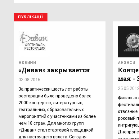
ПУБЛІКАЦІЇ
НОВИНИ
АНОНСИ
«Диван» закрывается
Конце
мая - 
03.08.2016
25.05.201
За практически шесть лет работы
ресторации было проведено более
Финальный
2000 концертов, литературных,
фестивал
театральных, образовательных
отвязные 
мероприятий с участниками из более
роковый п
чем 18 стран. Для многих групп
интригующ
«Диван» стал стартовой площадкой
Днепропет
для настоящего взлета. Сегодня
экспериме