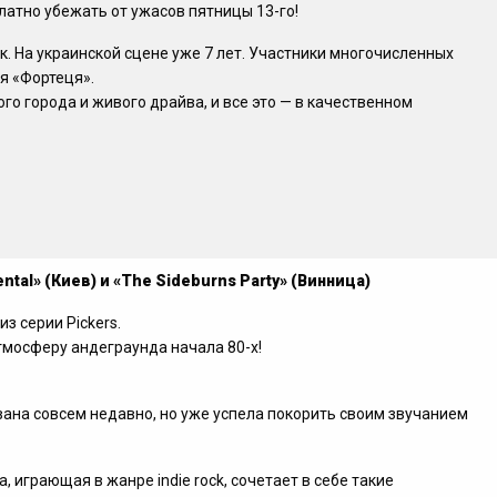
латно убежать от ужасов пятницы
13-го!
. На украинской сцене уже 7 лет. Участники многочисленных
я «Фортеця».
го города и живого драйва, и все это — в качественном
ntal» (Киев) и «The Sideburns Party» (Винница)
из серии Pickers.
атмосферу андеграунда начала
80-х!
ована совсем недавно, но уже успела покорить своим звучанием
 играющая в жанре indie rock, сочетает в себе такие