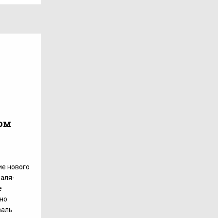
ом
ие нового
валя-
е
жно
валь