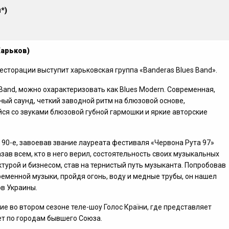
*)
Харьков)
ресторации выступит харьковская группа «Banderas Blues Band».
 Band, можно охарактеризовать как Blues Modern. Современная,
ный саунд, четкий заводной ритм на блюзовой основе,
я со звуками блюзовой губной гармошки и яркие авторские
е
90-е,
завоевав звание лауреата фестиваля «Червона Рута 97»
зав всем, кто в него верил, состоятельность своих музыкальных
ктурой и бизнесом, став на тернистый путь музыканта. Попробовав
ременной музыки, пройдя огонь, воду и медные трубы, он нашел
ов Украины.
е во втором сезоне теле-шоу Голос Країни, где представляет
ет по городам бывшего Союза.