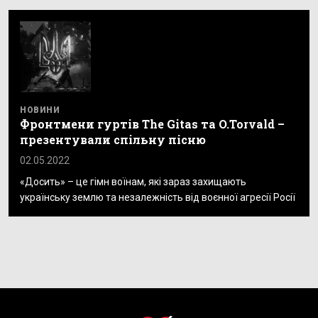
НОВИНИ
Фронтмени гуртів The Gitas та O.Torvald –
презентували спільну пісню
02.05.2022
«Досить» – це гімн воїнам, які зараз захищають
українську землю та незалежність від воєнної агресії Росії