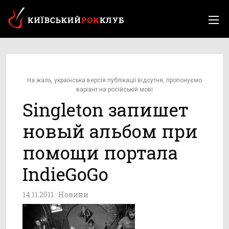
На жаль, українська версія публікації відсутня, пропонуємо
варіант на російській мові
Singleton запишет
новый альбом при
помощи портала
IndieGoGo
14.11.2011 ·
Новини