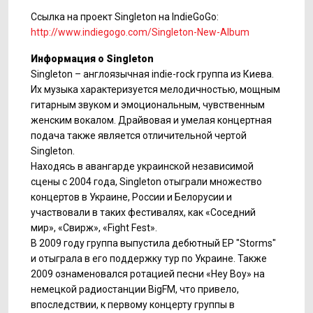
Ссылка на проект Singleton на IndieGoGo:
http://www.indiegogo.com/Singleton-New-Album
Информация о Singleton
Singleton – англоязычная indie-rock группа из Киева.
Их музыка характеризуется мелодичностью, мощным
гитарным звуком и эмоциональным, чувственным
женским вокалом. Драйвовая и умелая концертная
подача также является отличительной чертой
Singleton.
Находясь в авангарде украинской независимой
сцены с 2004 года, Singleton отыграли множество
концертов в Украине, России и Белорусии и
участвовали в таких фестивалях, как «Соседний
мир», «Свирж», «Fight Fest».
В 2009 году группа выпустила дебютный EP "Storms"
и отыграла в его поддержку тур по Украине. Также
2009 ознаменовался ротацией песни «Hey Boy» на
немецкой радиостанции BigFM, что привело,
впоследствии, к первому концерту группы в