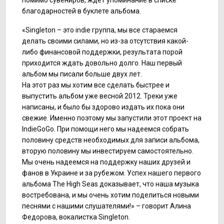
помимо сувениров, ждёт упоминание в списке
благодарностей в буклете альбома.
«Singleton – это indie группа, мы все стараемся
делать своими силами, но из-за отсутствия какой-
либо финансовой поддержки, результата порой
приходится ждать довольно долго. Наш первый
альбом мы писали больше двух лет.
На этот раз мы хотим все сделать быстрее и
выпустить альбом уже весной 2012. Треки уже
написаны, и было бы здорово издать их пока они
свежие. Именно поэтому мы запустили этот проект на
IndieGoGo. При помощи него мы надеемся собрать
половину средств необходимых для записи альбома,
вторую половину мы инвестируем самостоятельно.
Мы очень надеемся на поддержку наших друзей и
фанов в Украине и за рубежом. Успех нашего первого
альбома The High Seas доказывает, что наша музыка
востребована, и мы очень хотим поделиться новыми
песнями с нашими слушателями!» – говорит Алина
Федорова, вокалистка Singleton.