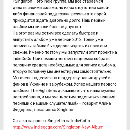
«Singleton – это indie группа, мы все стараемся
делать своими силами, но из-за отсутствия какой-
либо финансовой поддержки, результата порой
приходится ждать довольно долго. Наш первый
альбом мы писали больше двух лет.
На этот раз мы хотим все сделать быстрее и
выпустить альбом уже весной 2012. Треки уже
написаны, и было бы здорово издать их пока они
свежие. Именно поэтому мы запустили этот проект на
IndieGoGo. При помощи него мы надеемся собрать
половину средств необходимых для записи альбома,
вторую половину мы инвестируем самостоятельно.
Мы очень надеемся на поддержку наших друзей и
фанов в Украине и за рубежом. Успех нашего первого
альбома The High Seas доказывает, что наша музыка
востребована, и мы очень хотим поделиться новыми
песнями с нашими слушателями!» – говорит Алина
Федорова, вокалистка Singleton.
Ссылка на проект Singleton на IndieGoGo:
http://www.indiegogo.com/Singleton-New-Album