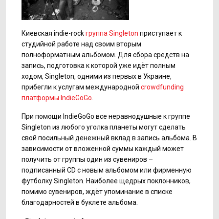
Киевская indie-rock
группа Singleton
приступает к
студийной работе над своим вторым
полноформатным альбомом. Для сбора средств на
запись, подготовка к которой уже идёт полным
ходом, Singleton, одними из первых в Украине,
прибегли к услугам международной
crowdfunding
платформы IndieGoGo
.
При помощи IndieGoGo все неравнодушные к группе
Singleton из любого уголка планеты могут сделать
свой посильный денежный вклад в запись альбома. В
зависимости от вложенной суммы каждый может
получить от группы один из сувениров –
подписанный CD с новым альбомом или фирменную
футболку Singleton. Наиболее щедрых поклонников,
помимо сувениров, ждёт упоминание в списке
благодарностей в буклете альбома.