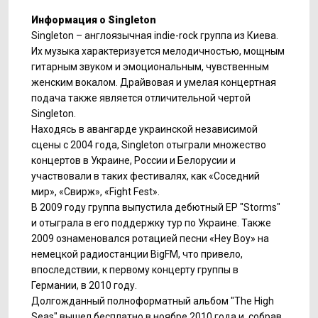
Информация о Singleton
Singleton – англоязычная indie-rock группа из Киева.
Их музыка характеризуется мелодичностью, мощным
гитарным звуком и эмоциональным, чувственным
женским вокалом. Драйвовая и умелая концертная
подача также является отличительной чертой
Singleton.
Находясь в авангарде украинской независимой
сцены с 2004 года, Singleton отыграли множество
концертов в Украине, России и Белорусии и
участвовали в таких фестивалях, как «Соседний
мир», «Свирж», «Fight Fest».
В 2009 году группа выпустила дебютный EP "Storms"
и отыграла в его поддержку тур по Украине. Также
2009 ознаменовался ротацией песни «Hey Boy» на
немецкой радиостанции BigFM, что привело,
впоследствии, к первому концерту группы в
Германии, в 2010 году.
Долгожданный полноформатный альбом "The High
Seas" вышел бесплатно в ноябре 2010 года и, собрав