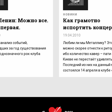
НОВИНИ
Ленин: Можно все.
Как грамотно
 первая.
испортить концер
0
19.04.2010
 анализ событий,
Любим ли мы Металлику? Эт
дших за год существования
можно скорее отнести к рито
однозначного рок-клуба
ибо количество кавер – пати 
Киеве не перестаёт удивлять
Последний из них на данный
состоялся 14 апреля в клубе