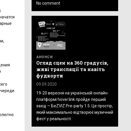
No comment
к
значатся
дарные
ли,
АНОНСИ
Огляд сцен на 360 градусів,
дения
живі трансляції та навіть
е
фудкорти
09.09.2020
сего
 очереди
19-20 вересня на українській онлайн-
платформі hover.link пройде перший
захід — БеZVIZ Pre-party 1.5. Це простір,
який максимально відтворює музичний
солютно
фест у реальності