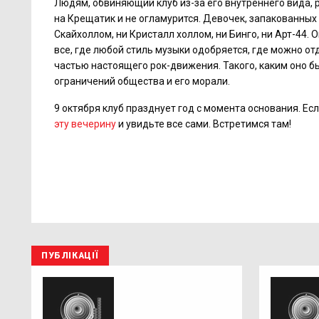
Людям, обвиняющий клуб из-за его внутреннего вида, 
на Крещатик и не огламурится. Девочек, запакованных 
Скайхоллом, ни Кристалл холлом, ни Бинго, ни Арт-44.
все, где любой стиль музыки одобряется, где можно о
частью настоящего рок-движения. Такого, каким оно бы
ограничений общества и его морали.
9 октября клуб празднует год с момента основания. Е
эту вечерину
и увидьте все сами. Встретимся там!
ПУБЛІКАЦІЇ