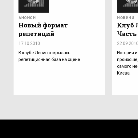
АНОНСИ
НОВИНИ
Новый формат
Клуб 
репетиций
Часть
17.10.2010
22.09.201
В клубе Ленин открылась
История и
репетиционная база на сцене
произоше
самого не
Киева.