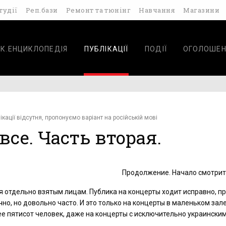
тудії
Реп.бази
Ремонт та тюнінг
Навчання
Магазини
К.ЕНЦИКЛОПЕДІЯ
ПУБЛІКАЦІЇ
ПОДІЇ
ОГОЛОШЕН
ікації відсутня, пропонуємо варіант на російській мові
се. Часть вторая.
Продолжение. Начало смотри
тся отдельно взятым лицам. Публика на концерты ходит исправно, п
чно, но довольно часто. И это только на концерты в маленьком зал
е пятисот человек, даже на концерты с исключительно украински