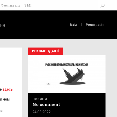
Фестивалі
ЗМІ
Вхід
Реєстрація
НЯ
РЕКОМЕНДАЦІЇ
те
здесь
.
ри чем
НОВИНИ
No comment
е –
ми
24.03.2022