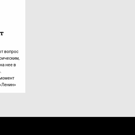
т
от вопрос
рическим,
на нее в
.
 момент
 «Ленин»