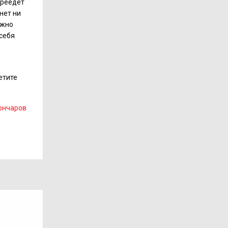
ереедет
нет ни
ожно
 себя
етите
ончаров