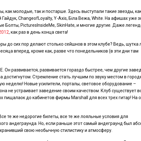
, как молодые, так и постарше. Здесь выступали такие звезды, ка
 Гайдук, ChangeofLoyalty, Y-Axis, Біла Вежа, White. На афишах уже 
авые Болты, PicturesInsideMe, SkinHate, и многие другие. Даже леген
2012
, как раз в день конца света!
оры до сих пор делают столько сейшнов в этом клубе? Ведь, шутка 
сяца вперед, кроме как, разве что понедельников (в эти дни там
. Он развивается, развивается гораздо быстрее, чем другие заве
на достигнутом. Стремление стать лучшим по звуку местом в город
ую неделю! Новые усилители, порталы, световое оборудование –
 она не устраивает заведение своим качеством. Клуб существует в
ных пищалаок до кабинетов фирмы Marshall для всех трех гитар! На
Все те же недорогие билеты, все те же лояльные условия для
кого андеграунда. Но, если раньше этот самый андеграунд был аб
охранивший свою необычную стилистику и атмосферу.