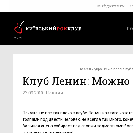
Майданчики
С
РО
v.2.21
На жаль, українська версія публ
Клуб Ленин: Можно в
27.09.2010 ·
Новини
Похоже, не все так плохо в клубе Ленин, как того хоче
толпами под двести человек, не всегда так много, коне
большая сцена собирает под своими подмостками боле
группами-хедлайнерами!