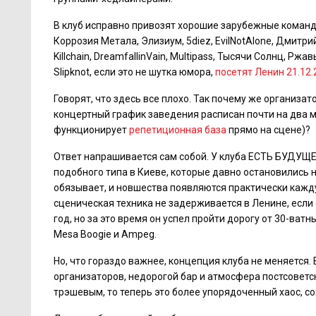
В клуб исправно привозят хорошие зарубежные команды
Коррозия Метала, Элизиум, 5diez, EvilNotAlone, Дмитрий
Killchain, DreamfallinVain, Multipass, Тысячи Солнц, Рж
Slipknot, если это не шутка юмора,
посетят Ленин 21.12.
Говорят, что здесь все плохо. Так почему же организат
концертный график заведения расписан почти на два ме
функционирует
репетиционная база
прямо на сцене)?
Ответ напрашивается сам собой. У клуба ЕСТЬ БУДУЩЕЕ
подобного типа в Киеве, которые давно остановились 
обязывает, и новшества появляются практически кажд
сценическая техника не задерживается в Ленине, если
год, но за это время он успел пройти дорогу от 30-ват
Mesa Boogie и Ampeg.
Но, что гораздо важнее, концепция клуба не меняется. 
организаторов, недорогой бар и атмосфера постсоветс
трэшевым, то теперь это более упорядоченный хаос, с