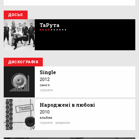
ДОСЬЄ
ТаРута
ДИСКОГРАФІЯ
Single
2012
сингл
слухати
Народжені в любові
2010
альбом
слухати · рецензія