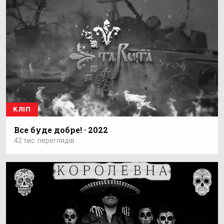
КЛІП
Все буде добре! · 2022
42 тис. переглядів