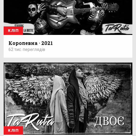
КЛІП
Королевна · 2021
62 тис. переглядів
КЛІП