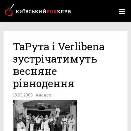
ТаРута і Verlibena
зустрічатимуть
весняне
рівнодення
18.03.2009 ·
Анонси