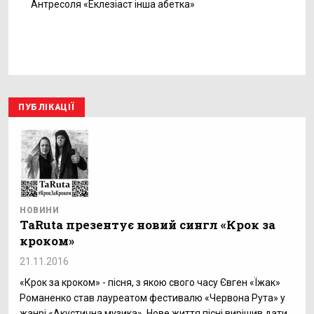
Антресоля «Еклезіаст інша абетка»
ПУБЛІКАЦІЇ
НОВИНИ
TaRuta презентує новий сингл «Крок за
кроком»
21.11.2016
«Крок за кроком» - пісня, з якою свого часу Євген «Їжак»
Романенко став лауреатом фестивалю «Червона Рута» у
жанрі «Акустична музика». Нове життя пісні вирішив дати