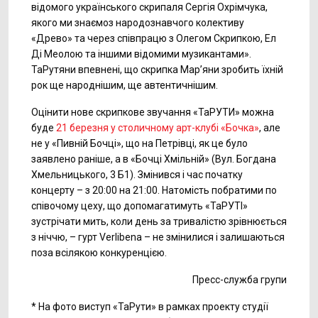
відомого українського скрипаля Сергія Охрімчука,
якого ми знаємоз народознавчого колективу
«Древо» та через співпрацю з Олегом Скрипкою, Ел
Ді Меолою та іншими відомими музикантами».
ТаРутяни впевнені, що скрипка Мар’яни зробить їхній
рок ще народнішим, ще автентичнішим.
Оцінити нове скрипкове звучання «ТаРУТИ» можна
буде
21 березня у столичному арт-клубі «Бочка»
, але
не у «Пивній Бочці», що на Петрівці, як це було
заявлено раніше, а в «Бочці Хмільній» (Вул. Богдана
Хмельницького, 3 Б1). Змінився і час початку
концерту – з 20:00 на 21:00. Натомість побратими по
співочому цеху, що допомагатимуть «ТаРУТІ»
зустрічати мить, коли день за тривалістю зрівнюється
з ніччю, – гурт Verlibena – не змінилися і залишаються
поза всілякою конкуренцією.
Пресс-служба групи
* На фото виступ «ТаРути» в рамках проекту студії