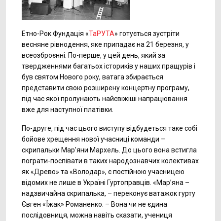
Етно-Рок Фундація «
ТаРУТА
» готується зустріти
весняне рівнодення, яке припадає на 21 березня, у
всеозброєнні. По-перше, у цей день, який за
твердженнями багатьох істориків у наших пращурів і
був святом Нового року, ватага збирається
представити свою розширену концертну програму,
під час якої пролунають найсвіжіші напрацювання
вже для наступної платівки.
По-друге, під час цього виступу відбудеться таке собі
бойове хрещення нової учасниці команди –
скрипальки Мар'яни Мархель. До цього вона встигла
пограти-поспівати в таких народознавчих колективах
як «Древо» та «Володар», є постійною учасницею
відомих не лише в Україні Гуртоправців. «Мар’яна –
надзвичайна скрипалька, – переконує ватажок гурту
Євген «Їжак» Романенко. – Вона чи не єдина
послідовниця, можна навіть сказати, учениця