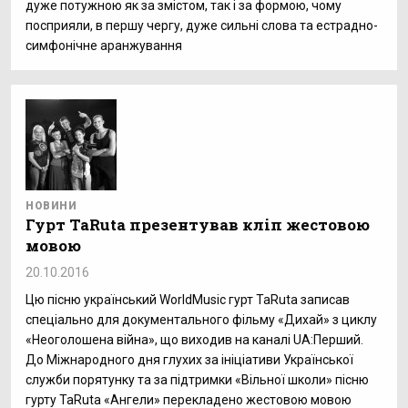
дуже потужною як за змістом, так і за формою, чому
посприяли, в першу чергу, дуже сильні слова та естрадно-
симфонічне аранжування
НОВИНИ
Гурт TaRuta презентував кліп жестовою
мовою
20.10.2016
Цю пісню український WorldMusic гурт TaRuta записав
спеціально для документального фільму «Дихай» з циклу
«Неоголошена війна», що виходив на каналі UA:Перший.
До Міжнародного дня глухих за ініціативи Української
служби порятунку та за підтримки «Вільної школи» пісню
гурту TaRuta «Ангели» перекладено жестовою мовою