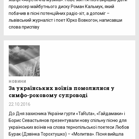
продюсер майбутнього диску Роман Кальмук, який
побачив в пісні потенційних радіо-хіт, а допоміг –
львівський журналіст і поет Юрко Вовкогон, написавши
слова приспіву
НОВИНИ
За українських воїнів помолилися у
симфо-роковому супроводі
22.10.2016
До Дня захисника України гурти «TaRuta», «Гайдамаки» і
Борис Севастьянов презентували нову спільну пісню для
українських воїнів на слова тернопільської поетеси Любов
Бурак (Дзвінка Торохтушко) – «Молитва». Пісня вийшла