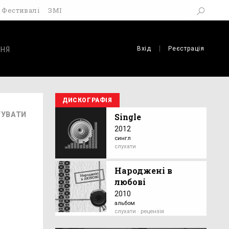
Фестивалі
ЗМІ
Вхід
Реєстрація
НЯ
ДИСКОГРАФІЯ
ГУВАТИ
Single
2012
сингл
слухати
Народжені в
любові
2010
альбом
слухати · рецензія