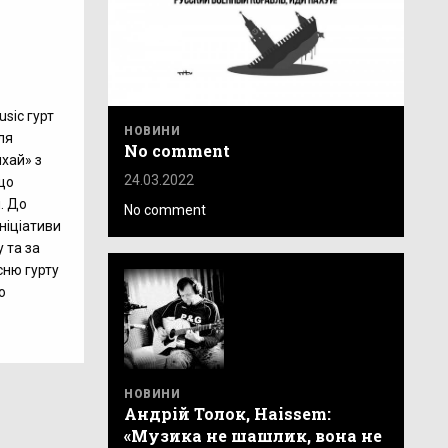
sic гурт
НОВИНИ
ля
No comment
хай» з
24.03.2022
що
. До
No comment
ніціативи
 та за
сню гурту
о
НОВИНИ
Андрій Толок, Haissem:
«Музика не шашлик, вона не