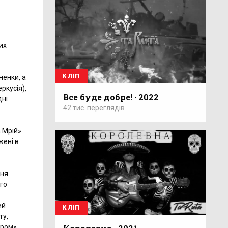
их
КЛІП
ненки, а
ркусія),
Все буде добре! · 2022
дні
42 тис. переглядів
 Мрій»
жені в
ння
ого
ий
КЛІП
ту,
ром».