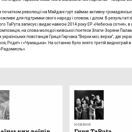
 з початком революції на Майдані гурт займає активну громадянськ
можливе для підтримки свого народу і словом, і ділом. В результаті 
го ТаРута записує і видає навесні 2014 року ЕР «Небесна сотня», в
омпозиція, на слова молодої київської поетеси Злати-Зоряни Пала
х українських повстанців Гриця Гирчака “Верхи мої, верхи”, дві украї
ося, Роде!» і «Чумацька». На останню було знято третій виднограй в
«Радомисль».
НОВИНИ
аїнських воїнів
Гурт TaRuta