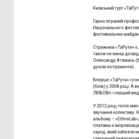
Київський гурт «ТаРут
Гарно зіграний профес
Національного фестив
фестивальних майданч
Стрижнем «ТаРути» є 
також не менш досвідч
Олександр Атамась (ба
духові інструменти).
Вперше «ТаРута» гучн
(Київ) у 2008 році. А
ЛЮБОВІ» і перший вид
У 2012 році, після змі
звучання колективу. Я
альбому – «EthnoLab»,
платівки є імпровізац
саунд, який забезпечив
створений режисером