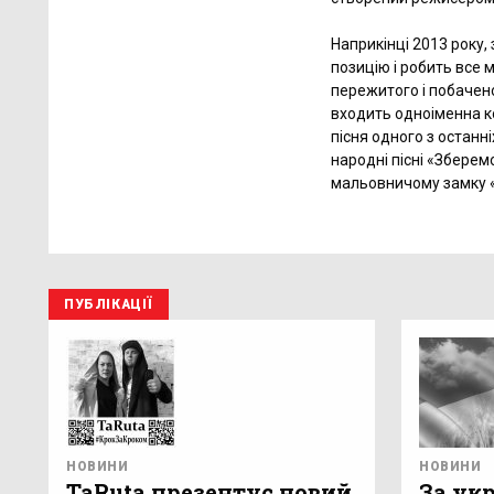
Наприкінці 2013 року,
позицію і робить все 
пережитого і побачено
входить одноіменна к
пісня одного з останні
народні пісні «Зберем
мальовничому замку 
ПУБЛІКАЦІЇ
НОВИНИ
НОВИНИ
TaRuta презентує новий
За укр