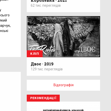
Королевна · 2021
62 тис. переглядів
у
всього
 який
марчук,
нські
КЛІП
Двоє · 2019
129 тис. переглядів
Відеографія
РЕКОМЕНДАЦІЇ