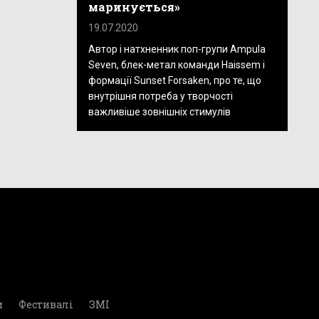
маринується»
19.07.2020
Автор і натхненник поп-групи Ampula
Seven, блек-метал команди Haissem і
формації Sunset Forsaken, про те, що
внутрішня потреба у творчості
важливіше зовнішніх стимулів
и
Фестивалі
ЗМІ