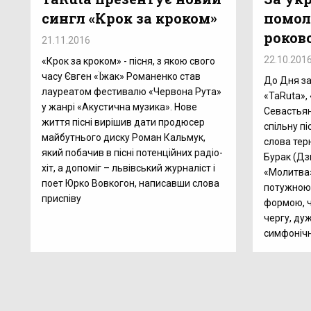
сингл «Крок за кроком»
помол
роков
21.11.2016
22.10.201
«Крок за кроком» - пісня, з якою свого
часу Євген «Їжак» Романенко став
До Дня за
лауреатом фестивалю «Червона Рута»
«TaRuta»,
у жанрі «Акустична музика». Нове
Севастьян
життя пісні вирішив дати продюсер
спільну пі
майбутнього диску Роман Кальмук,
слова тер
який побачив в пісні потенційних радіо-
Бурак (Дз
хіт, а допоміг – львівський журналіст і
«Молитва»
поет Юрко Вовкогон, написавши слова
потужною я
приспіву
формою, ч
чергу, ду
симфоніч