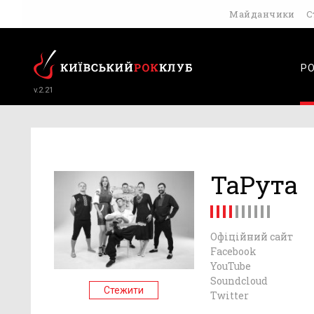
Майданчики
С
Р
v.2.21
ТаРута
Офіційний сайт
Facebook
YouTube
Soundcloud
Стежити
Twitter