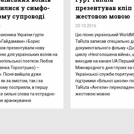
илися у симфо-
презентував кліп
ому супроводі
жестовою мовою
6
20.10.2016
хисника України гурти
Цю пісню український WorldMu
 «Гайдамаки» і Борис
TaRuta записав спеціально д
ов презентували нову
документального фільму «Ди
сню для українських воїнів на
циклу «Неоголошена війна», 
нопільської поетеси Любов
виходив на каналі UA:Перший
вінка Торохтушко) –
Міжнародного дня глухих за і
. Пісня вийшла дуже
Української служби порятунку
к за змістом, так і за
підтримки «Вільної школи» пі
ому посприяли, в першу
TaRuta «Ангели» перекладен
же сильні слова та естрадно-
жестовою мовою
не аранжування