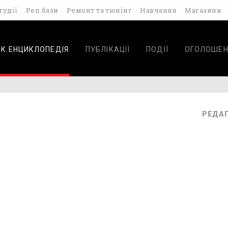
тудії
Реп.бази
Ремонт та тюнінг
Навчання
Магазини
ОК.ЕНЦИКЛОПЕДІЯ
ПУБЛІКАЦІЇ
ПОДІЇ
ОГОЛОШЕН
РЕДА