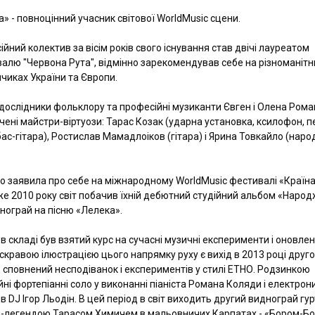
а» - повноцінний учасник світової WorldMusic сцени.
ійний колектив за вісім років свого існування став двічі лауреатом
алю "Червона Рута", відмінно зарекомендував себе на різноманітн
иках України та Європи.
дослідники фольклору та професійні музиканти Євген і Олена Рома
ені майстри-віртуози: Тарас Козак (ударна установка, ксилофон, пе
с-гітара), Ростислав Мамадлоіков (гітара) і Ярина Товкайло (наро
о заявила про себе на міжнародному WorldMusic фестивалі «Країна
 вже 2010 року світ побачив їхній дебютний студійний альбом «Народ
нограй на пісню «Лелека».
н в складі був взятий курс на сучасні музичні експерименти і оновле
скравою ілюстрацією цього напрямку руху є вихід в 2013 році друг
 сповнений несподіванок і експериментів у стилі ЕТНО. Родзинкою
ійні фортепіанні соло у виконанні піаніста Романа Коляди і електрон
 DJ Ігор Льодін. В цей період в світ виходить другий виднограй гур
-легендою Тарасом Химичем в мальовничих Карпатах - «Бором-Бо