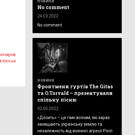
НОВИНИ
No comment
24.03.2022
No comment
ончаров
k.kiev.ua
НОВИНИ
Фронтмени гуртів The Gitas
та O.Torvald – презентували
спільну пісню
02.05.2022
«Досить» – це гімн воїнам, які зараз
захищають українську землю та
незалежність від воєнної агресії Росії