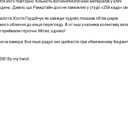
и його повторно. Кількість вогненебезпечних матеріалів у кліпі
ень. Дивно, що Рамштайн досі не замовляє у студії «25й кадр» сво
іста. Костя Гордійчук як завжди чудово показав об’єм шарів
мого обличчя до кінця перегляду. А от інші учасники колективу вел
и приймали героїчні. Мітал, однако!
баюча камера. Все інше радує око ідейністю при обмеженому бюджеті
l DIE! By my hand…