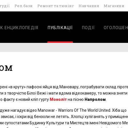
тудії
Реп.бази
Ремонт та тюнінг
Навчання
Магазини
К.ЕНЦИКЛОПЕДІЯ
ПУБЛІКАЦІЇ
ПОДІЇ
ОГОЛОШЕН
лом
ені «в круту» пафосні яйця від Мановару, пограбувати склад пірот
 з творчістю Білої Вежі і мати вдома відеокамеру, то можна зняти 
 факту є новий кліп гурту
Моноліт
на пісню
Напролом
.
уже нагадує відео Manowar - Warriors Of The World United. Хіба що
е звисає, і іскри від бензоли не летять. Хлопці хуліганять у приміщен
и супостатами Будинку Культури та Мистецтв імені Невідомого Ме