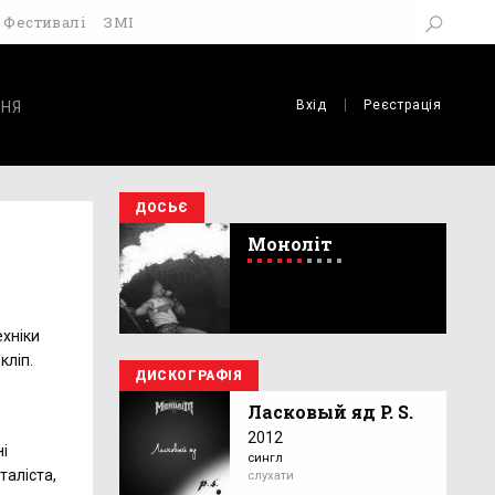
Фестивалі
ЗМІ
Вхід
Реєстрація
НЯ
ДОСЬЄ
Моноліт
ехніки
кліп.
ДИСКОГРАФІЯ
Ласковый яд P. S.
2012
ні
сингл
таліста,
слухати