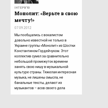
ІНТЕРВ'Ю
Монолит: «Верьте в свою
мечту!»
07.09.2012
Мы пообщались с вокалистом
довольно известной не только в
Украине группы «Монолит» из Шостки
Константином Гордейчуком. Этот
коллектив сумел за сравнительно
небольшой промежуток времени
занять свою нишу в музыкальной
культуре страны. Тяжелая интересная
музыка, не лишены смысла, не
банальные тексты, делают из
музыкантов – асов своего дела