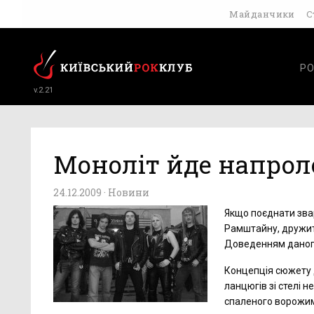
Майданчики
С
РО
v.2.21
Моноліт йде напро
24.12.2009 ·
Новини
Якщо поєднати звар
Рамштайну, дружити
Доведенням даного
Концепція сюжету д
ланцюгів зі стелі н
спаленого ворожим