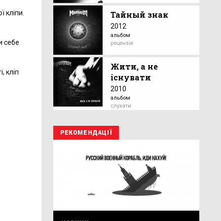
ї кліпи.
Тайный знак
2012
альбом
и себе
рецензія
Жити, а не
, кліп
існувати
2010
альбом
слухати
РЕКОМЕНДАЦІЇ