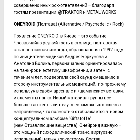
совершенно иных рок-ответвлений – благодаря
гостям презентации @TRAKTOR и METAL WORKS.
ONEYROID
(Полтава) (Alternative / Psychedelic / Rock)
Появление ONEYROID в Киеве – это событие.
Чрезвычайно редкий гость в столице, полтавская
альтернативная команда, образованная в 1992 году
по инициативе медиков Андрея Боркунова и
Анатолия Волика, первоначально ориентировалась
на панк-рок и эстетику шизофрении, а затем, с
течением лет, подвергала свой саунд смещению в
сторону инструментальных медитаций, по-прежнему
используя в своём арсенале и «шаманские» вставки,
и элементы панка. Новый материал группы все
больше тяготеет к синтезу всевозможных стилевых
направлений, что полностью отображается в новом
концептуальном альбоме "Giftstoffe"
(нем.Отравляющие вещества). Онейроид вживую –
это мощный психоделический транс, виртуозно
исполненный целым «оркестром». Состав: