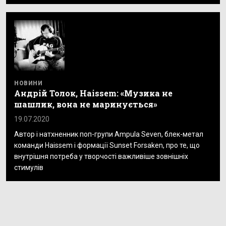
НОВИНИ
Андрій Толок, Haissem: «Музика не
шашлик, вона не маринується»
19.07.2020
Автор і натхненник поп-групи Ampula Seven, блек-метал
команди Haissem і формації Sunset Forsaken, про те, що
внутрішня потреба у творчості важливіше зовнішніх
стимулів