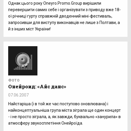
Однак цього року Oneyro.Promo.Group вирішили
перевершити самих себе і організувати з приводу вже 18-
ої річниці гурту справжній дводенний міні-фестиваль,
запросивши для виступу виконавців не лише з Полтави, а
й з інших міст України!
ФОТО
Онейроид: «Айс данс»
07.06.2007
Найстаріша (і в той же час поступово оновлювана) і
найконцептуальніша група міста зіграла ще один концерт
- і не просто зіграла, а, як завжди, буквально «занурила» в
атмосферу звукосплетіння Онейроїда.