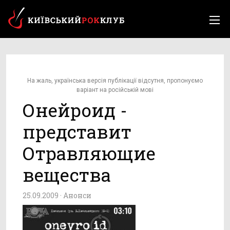
На жаль, українська версія публікації відсутня, пропонуємо
варіант на російській мові
Онейроид -
представит
Отравляющие
вещества
25.09.2009 ·
Анонси