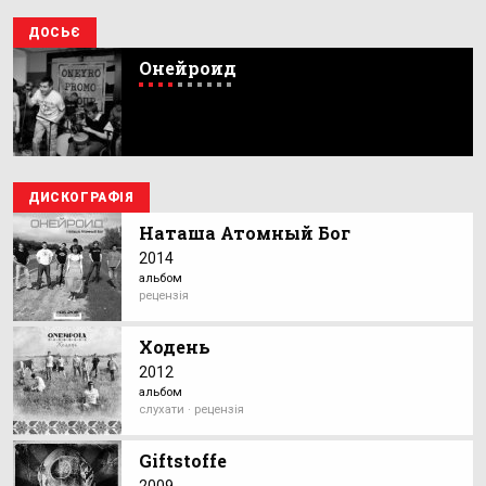
ДОСЬЄ
Онейроид
ДИСКОГРАФІЯ
Наташа Атомный Бог
2014
альбом
рецензія
Ходень
2012
альбом
слухати · рецензія
Giftstoffe
2009