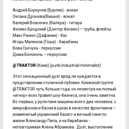
Андрей Боркунов (Бурлик) - вокал
Оксана Дронова(Вишня) - вокал
Валерий Власенко (Валера) - гитара
Феликс Бродский (Доктор Феликс) – труба, флейты
Макс Ржеко (Дафанки) - бас
Игорь Малюков (Гоша) - барабаны
Вова Гречуха - перкуссии
Дима Белоконь – перкуссии
@TRAKTOR
(Киев) (punk/industrial/minimalist)
Этот сенсационный дуэт вряд ли нуждается в
представлении столичной публике. Киевской группе
@TRAKTOR чуть больше года, но несмотря на полный
«игнор» всех правил шоу-бизнеса, она очень заметна.
Во-первых, у руля панк-машины всего два человека: с
микрофоном и басом в руках в качестве фронтмена –
знаменитый украинский басист и вечный панк по
жизни Александр Пипа, а на барабанах -
неповторимая Алена Абрамова. Дуэт, выступление