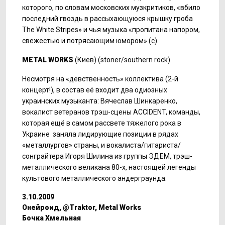
которого, по словам московских музкритиков, «вбило
последний гвоздь в рассыхающуюся крышку гроба
The White Stripes» и чья музыка «пропитана напором,
свежестью и потрясающим юмором» (с).
METAL WORKS
(Киев) (stoner/southern rock)
Несмотря на «девственность» коллектива (2-й
концерт!), в состав её входит два одиозных
украинских музыканта: Вячеслав Шинкаренко,
вокалист ветеранов трэш-сцены ACCIDENT, команды,
которая ещё в самом рассвете тяжелого рока в
Украине заняла лидирующие позиции в рядах
«металлургов» страны, и вокалиста/гитариста/
сонграйтера Игоря Шилина из группы ЭДЕМ, трэш-
металлического великана 80-х, настоящей легенды
культового металлического андерграунда.
3.10.2009
Онейроид, @Traktor, Metal Works
Бочка Хмельная