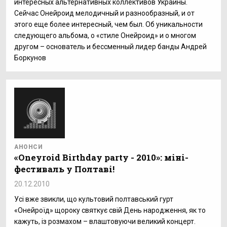
интересных альтернативных коллективов Украины.
Сейчас Онейроид мелодичный и разнообразный, и от
этого еще более интересный, чем был. Об уникальности
следующего альбома, о «стиле Онейроид» и о многом
другом – основатель и бессменный лидер банды Андрей
Боркунов
АНОНСИ
«Oneyroid Birthday party - 2010»: міні-
фестиваль у Полтаві!
20.12.2010
Усі вже звикли, що культовий полтавський гурт
«Онейроїд» щороку святкує свій День народження, як то
кажуть, із розмахом – влаштовуючи великий концерт.