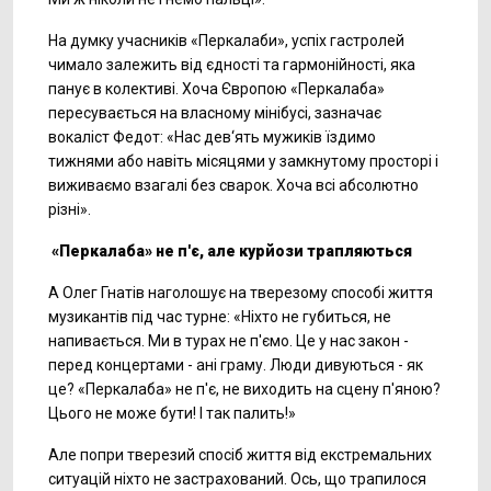
На думку учасників «Перкалаби», успіх гастролей
чимало залежить від єдності та гармонійності, яка
панує в колективі. Хоча Європою «Перкалаба»
пересувається на власному мінібусі, зазначає
вокаліст Федот: «Нас дев‘ять мужиків їздимо
тижнями або навіть місяцями у замкнутому просторі і
виживаємо взагалі без сварок. Хоча всі абсолютно
різні».
«Перкалаба» не п'є, але курйози трапляються
А Олег Гнатів наголошує на тверезому способі життя
музикантів під час турне: «Ніхто не губиться, не
напивається. Ми в турах не п'ємо. Це у нас закон -
перед концертами - ані граму. Люди дивуються - як
це? «Перкалаба» не п'є, не виходить на сцену п'яною?
Цього не може бути! І так палить!»
Але попри тверезий спосіб життя від екстремальних
ситуацій ніхто не застрахований. Ось, що трапилося