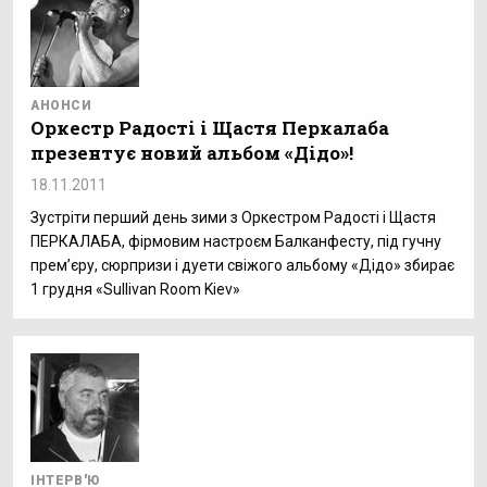
АНОНСИ
Оркестр Радості і Щастя Перкалаба
презентує новий альбом «Дідо»!
18.11.2011
Зустріти перший день зими з Оркестром Радості і Щастя
ПЕРКАЛАБА, фірмовим настроєм Балканфесту, під гучну
прем’єру, сюрпризи і дуети свіжого альбому «Дідо» збирає
1 грудня «Sullivan Room Kiev»
ІНТЕРВ'Ю