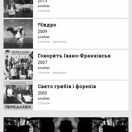
2013
альбом
слухати
!Чидро
2009
альбом
слухати · рецензія
Говорить Івано-Франківськ
2007
альбом
слухати · рецензія
Свято грибiв i форелiв
2005
альбом
слухати