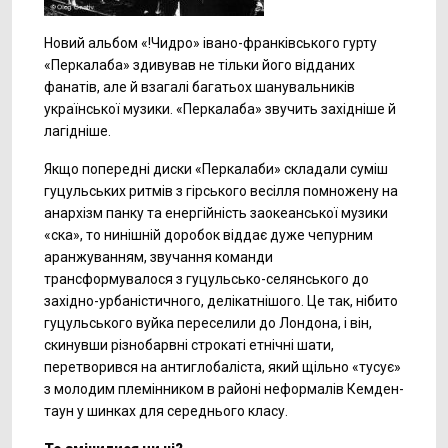
Новий альбом «!Чидро» івано-франківського гурту
«Перкалаба» здивував не тільки його відданих
фанатів, але й взагалі багатьох шанувальників
української музики. «Перкалаба» звучить західніше й
лагідніше.
Якщо попередні диски «Перкалаби» складали суміш
гуцульських ритмів з гірського весілля помножену на
анархізм панку та енергійність заокеанської музики
«ска», то нинішній доробок віддає дуже чепурним
аранжуванням, звучання команди
трансформувалося з гуцульсько-селянського до
західно-урбаністичного, делікатнішого. Це так, нібито
гуцульського вуйка переселили до Лондона, і він,
скинувши різнобарвні строкаті етнічні шати,
перетворився на антиглобаліста, який щільно «тусує»
з молодим племінником в районі неформалів Кемден-
таун у шинках для середнього класу.