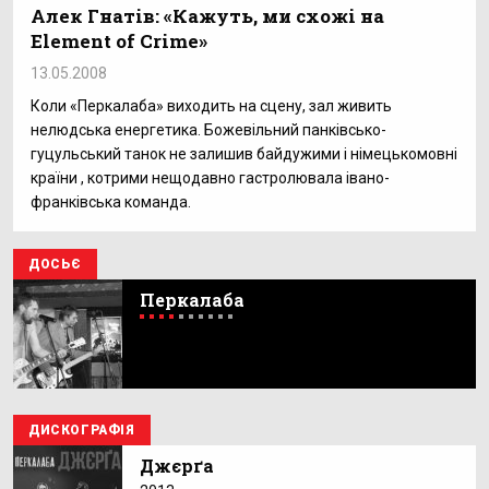
Алек Гнатів: «Кажуть, ми схожі на
Element of Crime»
13.05.2008
Коли «Перкалаба» виходить на сцену, зал живить
нелюдська енергетика. Божевільний панківсько-
гуцульський танок не залишив байдужими і німецькомовні
країни , котрими нещодавно гастролювала івано-
франківська команда.
ДОСЬЄ
Перкалаба
ДИСКОГРАФІЯ
Джєрґа