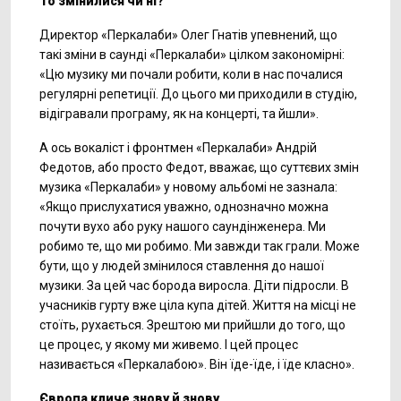
То змінилися чи ні?
Директор «Перкалаби» Олег Гнатів упевнений, що
такі зміни в саунді «Перкалаби» цілком закономірні:
«Цю музику ми почали робити, коли в нас почалися
регулярні репетиції. До цього ми приходили в студію,
відігравали програму, як на концерті, та йшли».
А ось вокаліст і фронтмен «Перкалаби» Андрій
Федотов, або просто Федот, вважає, що суттєвих змін
музика «Перкалаби» у новому альбомі не зазнала:
«Якщо прислухатися уважно, однозначно можна
почути вухо або руку нашого саундінженера. Ми
робимо те, що ми робимо. Ми завжди так грали. Може
бути, що у людей змінилося ставлення до нашої
музики. За цей час борода виросла. Діти підросли. В
учасників гурту вже ціла купа дітей. Життя на місці не
стоїть, рухається. Зрештою ми прийшли до того, що
це процес, у якому ми живемо. І цей процес
називається «Перкалабою». Він їде-їде, і їде класно».
Європа кличе знову й знову