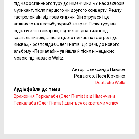
під час останнього туру до Німеччини. «У нас захворів
музикант, після першого чи другого концерту. Решту
гастролей він відіграв сидячи. Він отруївся і це
вплинуло на вестибулярний апарат. Після туру він
відразу зліг в лікарню, відлежав два тижні під
крапельницею, а після цього поїхав на гастролі до
Києва», - розповідає Олег Гнатів. До речі, до нового
альбому «Перкалаби» увійшла й пісня німецькою
мовою під назвою Waltz.
Автор: Олександр Павлов
Редактор: Леся Юрченко
Deutsche Welle
Аудіофайли до теми:
Враження Перкалаби (Олег Гнатів) від Німеччини
Перкалаба (Олег Гнатів) ділиться секретами успіху