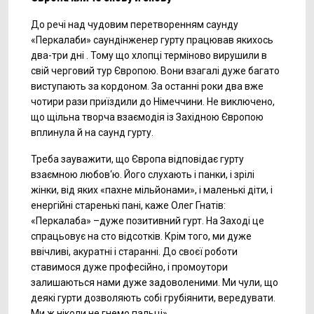
До речі над чудовим перетворенням саунду
«Перкалаби» саундінженер гурту працював якихось
два-три дні . Тому що хлопці терміново вирушили в
свій черговий тур Європою. Вони взагалі дуже багато
виступають за кордоном. За останні роки два вже
чотири рази приїздили до Німеччини. Не виключено,
що щільна творча взаємодія із Західною Європою
вплинула й на саунд гурту.
Треба зауважити, що Європа відповідає гурту
взаємною любов‘ю. Його слухають і панки, і зрілі
жінки, від яких «пахне мільйонами», і маленькі діти, і
енергійні старенькі пані, каже Олег Гнатів:
«Перкалаба» –дуже позитивний гурт. На Заході це
спрацьовує на сто відсотків. Крім того, ми дуже
ввічливі, акуратні і старанні. До своєї роботи
ставимося дуже професійно, і промоутори
залишаються нами дуже задоволеними. Ми чули, що
деякі гурти дозволяють собі грубіянити, вередувати.
Ми ж ніколи не гнемо пальці».