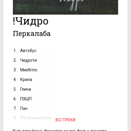
!Чидро
Перкалаба
1.
Автобус
2.
Чидроти
3.
Миєбітлс
4.
Крила
5.
Глина
6.
ПЗШП
7.
Пан
8.
Тікобивиходили
ВСІ ТРЕКИ