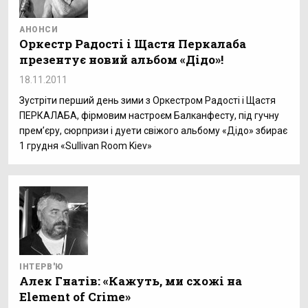
АНОНСИ
Оркестр Радості і Щастя Перкалаба
презентує новий альбом «Дідо»!
18.11.2011
Зустріти перший день зими з Оркестром Радості і Щастя
ПЕРКАЛАБА, фірмовим настроєм Балканфесту, під гучну
прем’єру, сюрпризи і дуети свіжого альбому «Дідо» збирає
1 грудня «Sullivan Room Kiev»
ІНТЕРВ'Ю
Алек Гнатів: «Кажуть, ми схожі на
Element of Crime»