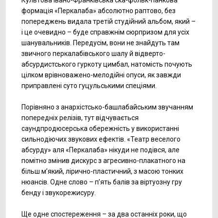
Культова Івано-Франківська ска-фольк-панкова
формація «Перкалаба» абсолютно раптово, без
попереджень видала третій студійний альбом, який –
і це очевидно – буде справжнім сюрпризом для усіх
шанувальників. Передусім, вони не знайдуть там
звичного перкалабівського шалу й відверто-
абсурдистського гуркоту цимбал, натомість почують
цілком врівноважено-мелодійні опуси, як завжди
приправлені суто гуцульськими спеціями.
Порівняно з анархістсько-башлабайським звучанням
попередніх релізів, тут відчувається
саундпродюсерська обережність у використанні
сильнодіючих звукових ефектів. «Театр веселого
абсурду» аля «Перкалаба» нікуди не подівся, але
помітно змінив дискурс з агресивно-плакатного на
більш м’який, лірично-пластичний, з масою тонких
нюансів. Одне слово – п’ять балів за віртуозну гру
бенду і звукорежисуру.
Ще одне спостереження – за два останніх роки, що