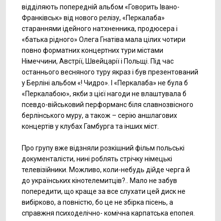
відділяють попередній альбом «Говорить Івано-
Франківськ» від нового релізу, «Перкалаба»
стараннями ідейного натхненника, продюсера і
«батька рідного» Олега Гнатіва мала цілих чотири
повно форматних концертних тури містами
Німеччини, Австрії, Швейцарії і Польщі. Під час
останнього весняного туру якраз і був презентований
у Берліні альбом «! Чидро». І «Перкалаба» не була б
«Перкалабою», якби з цієї нагоди не влаштувала б
псевдо-військовий перформанс біля славнозвісного
берлінського муру, а також – серію аншлагових
концертів у клубах Гамбурга та інших міст.
Про групу вже відзняли розкішний фільм польські
документалісти, нині роблять стрічку німецькі
телевізійники. Можливо, коли-небудь дійде черга й
до українських кінотелемитців?.. Мало не забув
попередити, що краще за все слухати цей диск не
вибірково, а повністю, бо це не збірка пісень, а
справжня психоделічно- комічна карпатська епопея.