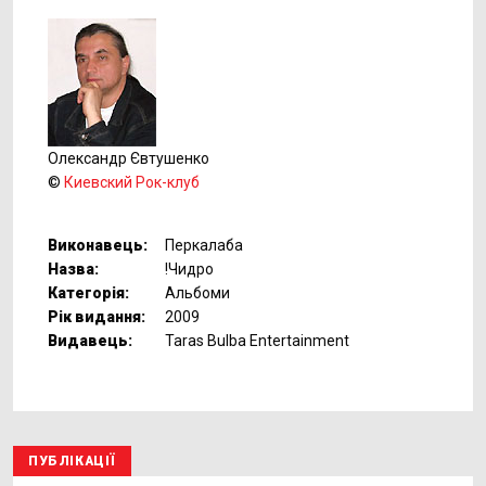
Олександр Євтушенко
©
Киевский Рок-клуб
Виконавець:
Перкалаба
Назва:
!Чидро
Категорія:
Альбоми
Рік видання:
2009
Видавець:
Taras Bulba Entertainment
ПУБЛІКАЦІЇ