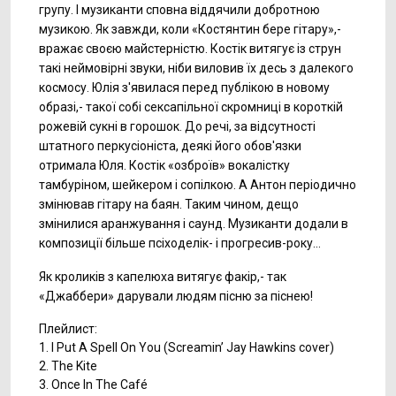
групу. І музиканти сповна віддячили добротною
музикою. Як завжди, коли «Костянтин бере гітару»,-
вражає своєю майстерністю. Костік витягує із струн
такі неймовірні звуки, ніби виловив їх десь з далекого
космосу. Юлія з'явилася перед публікою в новому
образі,- такої собі сексапільної скромниці в короткій
рожевій сукні в горошок. До речі, за відсутності
штатного перкусіоніста, деякі його обов'язки
отримала Юля. Костік «озброїв» вокалістку
тамбуріном, шейкером і сопілкою. А Антон періодично
змінював гітару на баян. Таким чином, дещо
змінилися аранжування і саунд. Музиканти додали в
композиції більше псіходелік- і прогресив-року...
Як кроликів з капелюха витягує факір,- так
«Джаббери» дарували людям пісню за піснею!
Плейлист:
1. I Put A Spell On You (Screamin’ Jay Hawkins cover)
2. The Kite
3. Once In The Café