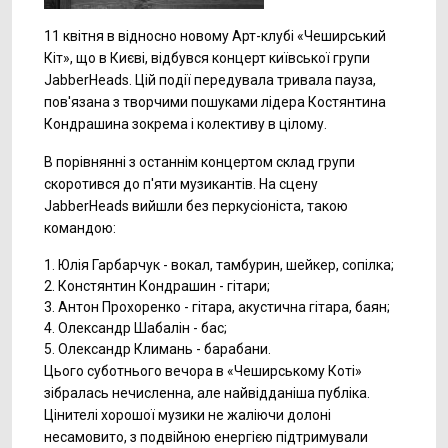
11 квітня в відносно новому Арт-клубі «Чеширський
Кіт», що в Києві, відбувся концерт київської групи
JabberHeads. Цій події передувала тривала пауза,
пов'язана з творчими пошуками лідера Костянтина
Кондрашина зокрема і колективу в цілому.
В порівнянні з останнім концертом склад групи
скоротився до п'яти музикантів. На сцену
JabberHeads вийшли без перкусіоніста, такою
командою:
1. Юлія Гарбарчук - вокал, тамбурин, шейкер, сопілка;
2. Констянтин Кондрашин - гітари;
3. Антон Прохоренко - гітара, акустична гітара, баян;
4. Олександр Шабалін - бас;
5. Олександр Климань - барабани.
Цього суботнього вечора в «Чеширському Коті»
зібралась нечисленна, але найвідданіша публіка.
Цінителі хорошої музики не жаліючи долоні
несамовито, з подвійною енергією підтримували