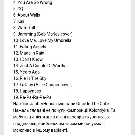
4. You Are So Wrong
5. CQ
6. About Walls
7. Kali
8. Waterfall
9. Jamming (Bob Marley cover)
10. Love Me, Love My Umbrella
11. Falling Angels
12. Made In Rain
13. I Don’t Know
14. Just A Couple Of Words
15. Years Ago
16. Pie In The Sky
17. Lullaby (Alice Cooper cover)
18. Happyness
19. Pa-Pa-Ra-Pa-Pa
На «біс» JabberHeads виконали Once In The Café.
Нажаль глядачі не почули композиції Kolomiyka. Та
мабуть ця пісня ще в стані переаранжування і, я
сподіваюсь, найближчим часом ми почуємо її,
можливо в іншому варіанті.