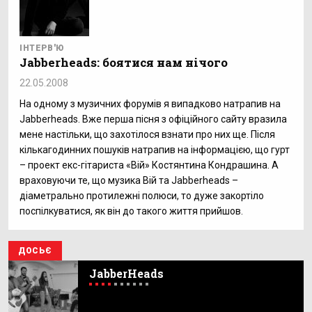
ІНТЕРВ'Ю
Jabberheads: боятися нам нічого
22.05.2008
На одному з музичних форумів я випадково натрапив на
Jabberheads. Вже перша пісня з офіційного сайту вразила
мене настільки, що захотілося взнати про них ще. Після
кількагодинних пошуків натрапив на інформацією, що гурт
– проект екс-гітариста «Вій» Костянтина Кондрашина. А
враховуючи те, що музика Вій та Jabberheads –
діаметрально протилежні полюси, то дуже закортіло
поспілкуватися, як він до такого життя прийшов.
ДОСЬЄ
JabberHeads