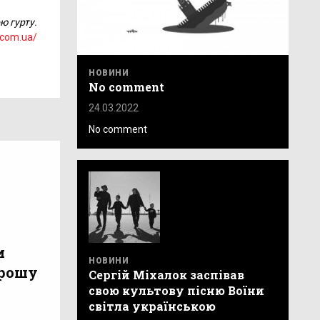
ю гурту.
y.com.ua/
НОВИНИ
No comment
24.03.2022
No comment
и
НОВИНИ
орошу
Сергій Міхалок заспівав
свою культову пісню Воїни
світла українською