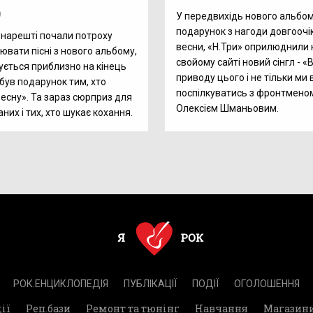
9
У передвихідь нового альбом
подарунок з нагоди довгоочі
и нарешті почали потроху
весни, «Н.Три» оприлюднили 
вати пісні з нового альбому,
свойому сайті новий сінгл - «
ується приблизно на кінець
приводу цього і не тільки ми
 був подарунок тим, хто
поспілкуватись з фронтмено
есну». Та зараз сюрприз для
Олексієм Шманьовим.
аних і тих, хто шукає кохання.
РОК.ЕНЦИКЛОПЕДІЯ
ПУБЛІКАЦІЇ
ПОДІЇ
ОГОЛОШЕННЯ
ії
Реп.бази
Ремонт та тюнінг
Навчання
Магазин