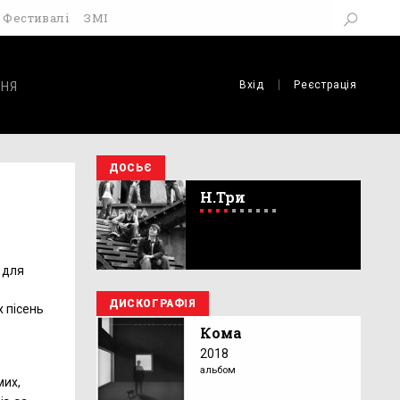
Фестивалі
ЗМІ
Вхід
Реєстрація
НЯ
ДОСЬЄ
Н.Три
 для
ДИСКОГРАФІЯ
х пісень
Кома
2018
альбом
мих,