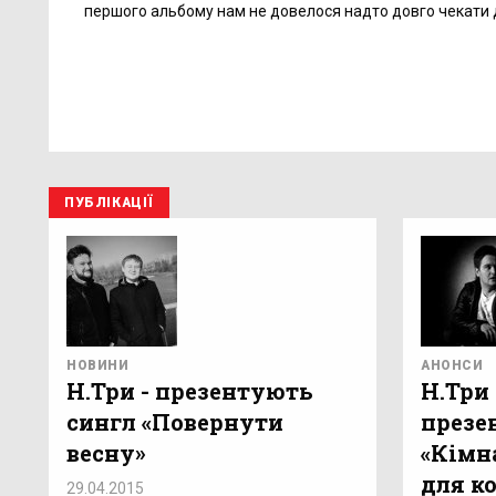
першого альбому нам не довелося надто довго чекати д
ПУБЛІКАЦІЇ
НОВИНИ
АНОНСИ
Н.Три - презентують
Н.Три 
сингл «Повернути
презен
весну»
«Кімн
для к
29.04.2015