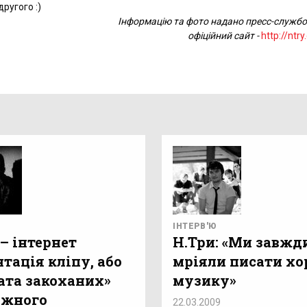
ругого :)
Інформацію та фото надано пресс-службо
офіційний сайт -
http://ntr
ІНТЕРВ'Ю
– інтернет
Н.Три: «Ми завжд
тація кліпу, або
мріяли писати х
ата закоханих»
музику»
ожного
22.03.2009