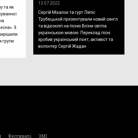
13.07.2022
у та як
Сергій Міхалок та гурт Ляпіс
куванної
Трубецькой презентували новий сингл
на
та відеокліп на пісню Воїни світла
Весна». З
українською мовою. Переклад пісні
 вирішили
зробив український поет, активіст та
м групи
волонтер Сергій Жадан
и
Фестивалі
ЗМІ