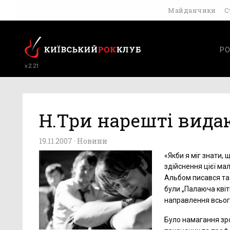
Майданчики
С
РО
v.2.21
Н.Три нарешті вида
19.11.2007 ·
Новини
«Якби я міг знати,
здійснення цієї ма
Альбом писався та 
були „Палаюча квітк
направлення всьог
Було намагання зро