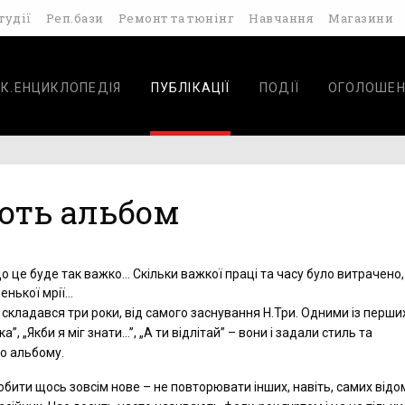
тудії
Реп.бази
Ремонт та тюнінг
Навчання
Магазини
К.ЕНЦИКЛОПЕДІЯ
ПУБЛІКАЦІЇ
ПОДІЇ
ОГОЛОШЕН
ють альбом
 що це буде так важко… Скільки важкої праці та часу було витрачено,
ленької мрії…
складався три роки, від самого заснування Н.Три. Одними із перши
а”, „Якби я міг знати…”, „А ти відлітай” – вони і задали стиль та
о альбому.
бити щось зовсім нове – не повторювати інших, навіть, самих відо