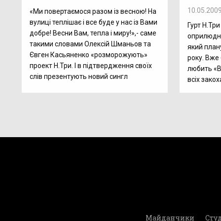
10.05.200
«Ми повертаємося разом із весною! На
вулиці теплішає і все буде у нас із Вами
Гурт Н.Тр
добре! Весни Вам, тепла і миру!»,- саме
оприлюдню
такими словами Олексій Шманьов та
який план
Євген Касьяненко «розморожують»
року. Вже
проект Н.Три. І в підтвердження своїх
любить «В
слів презентують новий сингл
всіх закох
Майданчики
Студ