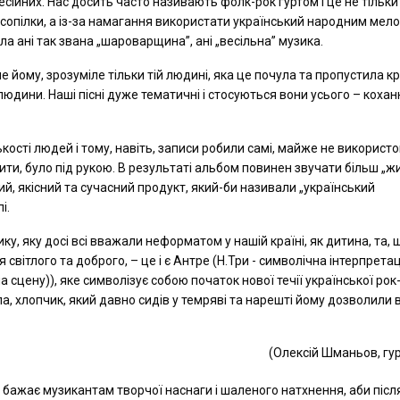
сійних. Нас досить часто називають фолк-рок гуртом і це не тільки 
 сопілки, а із-за намагання використати український народним мел
ла ані так звана „шароварщина”, ані „весільна” музика.
йому, зрозуміле тільки тій людині, яка це почула та пропустила кр
юдини. Наші пісні дуже тематичні і стосуються вони усього – кохан
кості людей і тому, навіть, записи робили самі, майже не використ
ити, було під рукою. В результаті альбом повинен звучати більш „ж
й, якісний та сучасний продукт, який-би називали „український
і.
ку, яку досі всі вважали неформатом у нашій країні, як дитина, та, 
світлого та доброго, – це і є Антре (Н.Три - символічна інтерпретац
а сцену)), яке символізує собою початок нової течії української рок
ла, хлопчик, який давно сидів у темряві та нарешті йому дозволили 
(Олексій Шманьов, гур
і бажає музикантам творчої наснаги і шаленого натхнення, аби післ