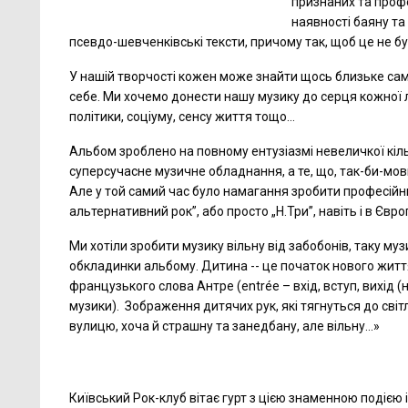
признаних та профе
наявності баяну та
псевдо-шевченківські тексти, причому так, щоб це не бу
У нашій творчості кожен може знайти щось близьке саме 
себе. Ми хочемо донести нашу музику до серця кожної л
політики, соціуму, сенсу життя тощо…
Альбом зроблено на повному ентузіазмі невеличкої кіль
суперсучасне музичне обладнання, а те, що, так-би-мов
Але у той самий час було намагання зробити професійни
альтернативний рок”, або просто „Н.Три”, навіть і в Європ
Ми хотіли зробити музику вільну від забобонів, таку музи
обкладинки альбому. Дитина -- це початок нового життя 
французького слова Антре (entrée – вхід, вступ, вихід (н
музики). Зображення дитячих рук, які тягнуться до світ
вулицю, хоча й страшну та занедбану, але вільну…»
Київський Рок-клуб вітає гурт з цією знаменною подією 