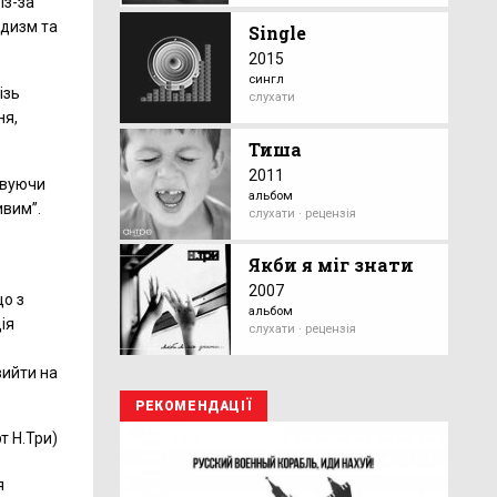
із-за
одизм та
Single
2015
сингл
ізь
слухати
ня,
Тиша
2011
овуючи
альбом
ивим”.
слухати · рецензія
Якби я міг знати
2007
що з
альбом
ія
слухати · рецензія
-
вийти на
РЕКОМЕНДАЦІЇ
т Н.Три)
я