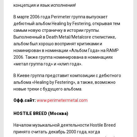
концепция и язык исполнения!
В марте 2006 года Perimeter группа выпускает
дебютный альбом Healing by Festering, открывая тем
самым новую страничку в истории группы.
Выполненный в Death Metal/Metalcore стилистике,
альбом был хорошо воспринят критиками и
номинирован в номинации «Альбом Года» на RAMP
2006. Также группа номинирована в номинациях
«метал группа год» и «клип года».
В Киеве группа представит композиции с дебютного
альбома «Healing by Festering», а также, возможно
новые треки с будущего альбома.
Офф.сайт:
www.perimetermetal.com
HOSTILE BREED (
Москва
)
Началом музыкальной деятельности Hostile Breed
принято считать декабрь 2000 года, когда