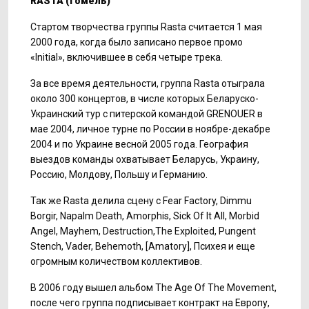
RASTA
(Гомель)
Стартом творчества группы Rasta считается 1 мая
2000 года, когда было записано первое промо
«Initial», включившее в себя четыре трека.
За все время деятельности, группа Rasta отыграла
около 300 концертов, в числе которых Беларуско-
Украинский тур с питерской командой GRENOUER в
мае 2004, личное турне по России в ноябре-декабре
2004 и по Украине весной 2005 года. География
выездов команды охватывает Беларусь, Украину,
Россию, Молдову, Польшу и Германию.
Так же Rasta делила сцену с
Fear Factory, Dimmu
Borgir, Napalm Death, Amorphis, Sick Of It All, Morbid
Angel, Mayhem, Destruction,The Exploited, Pungent
Stench, Vader, Behemoth, [Amatory],
Психея и еще
огромным количеством коллективов.
В 2006 году вышел альбом The Age Of The Movement,
после чего группа подписывает контракт на Европу,