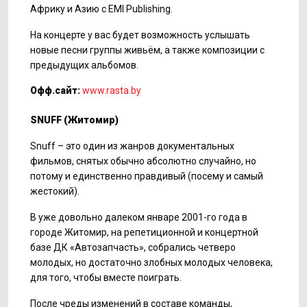
Африку и Азию с EMI Publishing.
На концерте у вас будет возможность услышать
новые песни группы живьём, а также композиции с
предыдущих альбомов.
Офф.сайт:
www.rasta.by
SNUFF
(Житомир)
Snuff – это один из жанров документальных
фильмов, снятых обычно абсолютно случайно, но
потому и единственно правдивый (посему и самый
жестокий).
В уже довольно далеком январе 2001-го года в
городе Житомир, на репетиционной и концертной
базе ДК «Автозапчасть», собрались четверо
молодых, но достаточно злобных молодых человека,
для того, чтобы вместе поиграть.
После чреды изменений в составе команды,