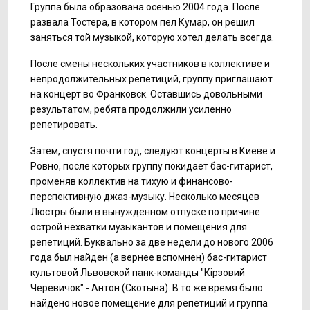
Группа была образована осенью 2004 года. После
развала Тостера, в котором пел Кумар, он решил
заняться той музыкой, которую хотел делать всегда.
После смены нескольких участников в коллективе и
непродолжительных репетиций, группу приглашают
на концерт во Франковск. Оставшись довольными
результатом, ребята продолжили усиленно
репетировать.
Затем, спустя почти год, следуют концерты в Киеве и
Ровно, после которых группу покидает бас-гитарист,
променяв коллектив на тихую и финансово-
перспективную джаз-музыку. Несколько месяцев
Люстры были в вынужденном отпуске по причине
острой нехватки музыкантов и помещения для
репетиций. Буквально за две недели до нового 2006
года был найден (а вернее вспомнен) бас-гитарист
культовой Львовской панк-команды "Кiрзовий
Черевичок" - Антон (Скотына). В то же время было
найдено новое помещение для репетиций и группа