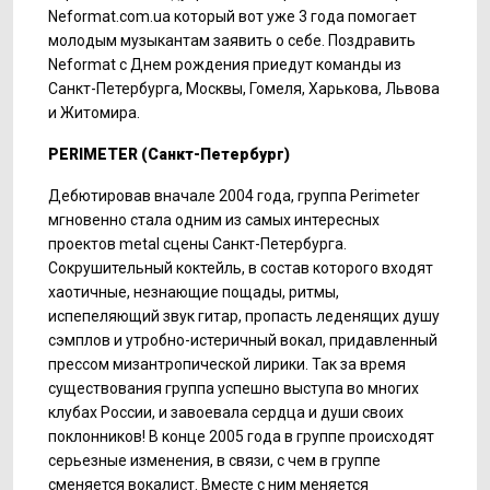
Neformat.com.ua
который вот уже 3 года помогает
молодым музыкантам заявить о себе. Поздравить
Neformat с Днем рождения приедут команды из
Санкт-Петербурга, Москвы, Гомеля, Харькова, Львова
и Житомира.
PERIMETER
(Санкт-Петербург)
Дебютировав вначале 2004 года, группа Perimeter
мгновенно стала одним из самых интересных
проектов metal сцены Санкт-Петербурга.
Сокрушительный коктейль, в состав которого входят
хаотичные, незнающие пощады, ритмы,
испепеляющий звук гитар, пропасть леденящих душу
сэмплов и утробно-истеричный вокал, придавленный
прессом мизантропической лирики. Так за время
существования группа успешно выступа во многих
клубах России, и завоевала сердца и души своих
поклонников! В конце 2005 года в группе происходят
серьезные изменения, в связи, с чем в группе
сменяется вокалист. Вместе с ним меняется