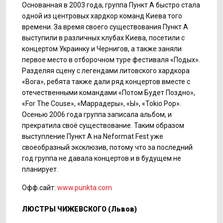
Основанная в 2003 года, группа Пункт А быстро стала
одной из центровых хардкор команд Киева того
времени. За время своего существования Пункт А
выступили в различных клубах Киева, посетили с
концертом Украинку и Чернигов, а также заняли
первое место в отборочном туре фестиваля «Подых».
Разделяя сцену с легендами литовского хардкора
«Bora», ребята также дали ряд концертов вместе с
отечественными командами «Потом Будет Поздно»,
«For The Couse», «Маррадеры», «Ы», «Tokio Pop».
Осенью 2006 года группа записала альбом, и
прекратила своё существование. Таким образом
выступление Пункт А на Neformat Fest уже
своеобразный эксклюзив, потому что за последний
год группа не давала концертов и в будущем не
планирует.
Офф.сайт:
www.punkta.com
ЛЮСТРЫ ЧИЖЕВСКОГО (Львов)