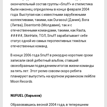
окончательный состав группы «Snuff» и стилистика
были наконец определены в конце февраля 2004
года. Выступая как с известными зарубежными
коллективами, такими, как Durasoul (Дания), Bora
(Литва), Disentomb (Молдавия), так и с
отечественными командами, такими, как Rasta,
#####, SkinHate, ТОЛ, Snuff зарабатывает себе
статус одной из самых перспективных тяжёлых
отечественных команд.
В конце 2006 года Snuff в рекордно короткие сроки
записали свой дебютный альбом, ставший
своеобразным подведением итогов жизни команды
за пять лет. Этот релиз совсем скоро ребята
планируют выпустить на крупном украинском лейбле
Moon Records.
NU
FUEL
(Харьков)
Образовавшись весной 2004 года, в теперешнем