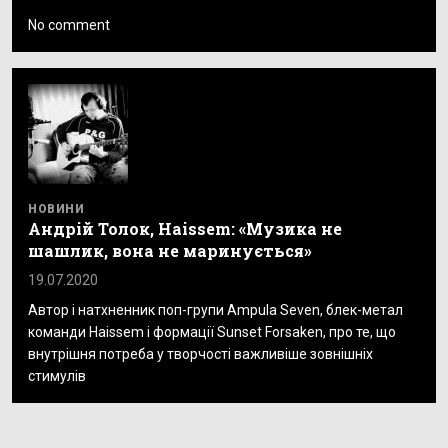
No comment
НОВИНИ
Андрій Толок, Haissem: «Музика не
шашлик, вона не маринується»
19.07.2020
Автор і натхненник поп-групи Ampula Seven, блек-метал
команди Haissem і формації Sunset Forsaken, про те, що
внутрішня потреба у творчості важливіше зовнішніх
стимулів