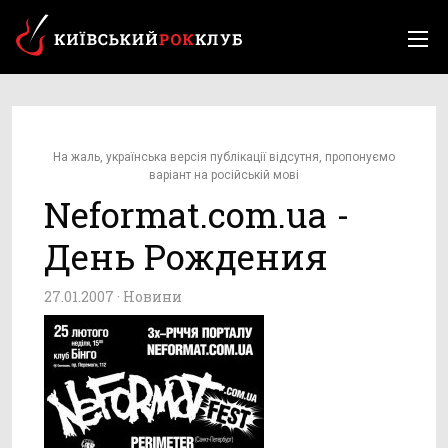
На жаль, українська версія публікації відсутня, пропонуємо
варіант на російській мові
Neformat.com.ua -
День Рождения
27.01.2007 ·
Новини