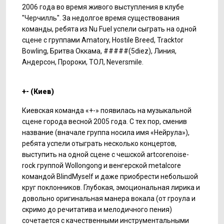
2006 года во время живого выступления в клубе
"Черчилль". За недолгое время существования
команды, ребята из Nu Fuel успели сыграть на одной
сцене с группами Amatory, Hostile Breed, Tracktor
Bowling, Бритва Оккама, #####(5diez), Линия,
Андерсон, Пророки, ТОЛ, Neversmile.
+- (Киев)
Киевская команда «+-» появилась на музыкальной
сцене города весной 2005 года. С тех пор, сменив
название (вначале группа носила имя «Нейрула»),
ребята успели отыграть несколько концертов,
выступить на одной сцене с чешской artcorenoise-
rock группой Wollongong и венгерской metalcore
командой BlindMyself и даже приобрести небольшой
круг поклонников. Глубокая, эмоциональная лирика и
довольно оригинальная манера вокала (от гроула и
скримо до речитатива и мелодичного пения)
сочетается с качественными инструментальными