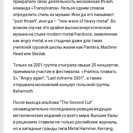
прекратило свою деятельность московская thrash
команда «Transylvania». Нельзя одним словом
определить стиль их музыки. Иногда
это называют
“post thrash”,
иногда — “new wave of heavy metal”.
Во
всяком случае это крайне высокоэнергетическая
музыка на стыке modern metal/hardcore, заявленная
как angry metal, и не стыдная даже для таких
учителей суровой школы жизни как Pantera, Machine
Нead или Skinlab.
Только за 2001 группа отыграла свыше 20 концертов,
принимала участие в фестивалях: «Учитесь плавать
5», “Angry again”, “Last extreme 2001”, а также
открывала московский концерт польской группы
Behemoth.
После выхода альбома “The Second Cut”
незамедлительно последовала реакция ведущих
металлических изданий со всего мира. Высшие балы
в рецензиях ставили не только российские журналы,
но и западные гранды типа Metal Hammer, Kerrang,