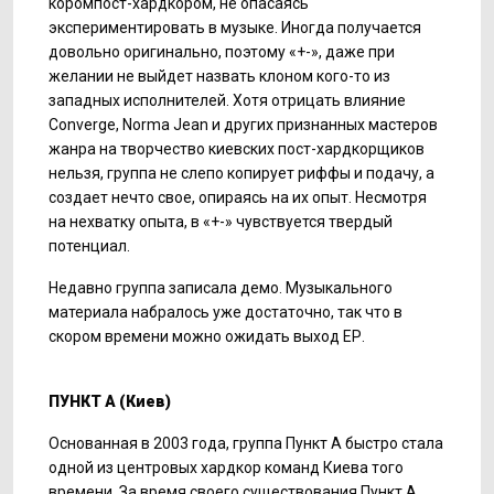
коромпост-хардкором, не опасаясь
экспериментировать в музыке. Иногда получается
довольно оригинально, поэтому «+-», даже при
желании не выйдет назвать клоном кого-то из
западных исполнителей. Хотя отрицать влияние
Converge, Norma Jean и других признанных мастеров
жанра на творчество киевских пост-хардкорщиков
нельзя, группа не слепо копирует риффы и подачу, а
создает нечто свое, опираясь на их опыт. Несмотря
на нехватку опыта, в «+-» чувствуется твердый
потенциал.
Недавно группа записала демо. Музыкального
материала набралось уже достаточно, так что в
скором времени можно ожидать выход ЕР.
ПУНКТ А (Киев)
Основанная в 2003 года, группа Пункт А быстро стала
одной из центровых хардкор команд Киева того
времени. За время своего существования Пункт А