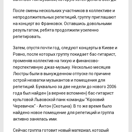
После смены нескольких участников в коллективе и
непродолжительных репетиций, группу приглашают
на концерт во Франковск. Оставшись довольными
результатом, ребята продолжили усиленно
репетировать.
Затем, спустя почти год, следуют концерты в Киеве и
Ровно, после которых группу покидает бас-гитарист,
променяв коллектив на тихую и финансово-
перспективную джаз-музыку. Несколько месяцев
Люстры были в вынужденном отпуске по причине
острой нехватки музыкантов и помещения для
репетиций. Буквально за две недели до нового 2006
года был найден (а вернее вспомнен) бас-гитарист
культовой Львовской панк-команды "Кiрзовий
Черевичок" - Антон (Скотына). В то же время было
найдено новое помещение для репетиций и группа
активно занялась ими.
Сейчас группа готовит новый материал, который