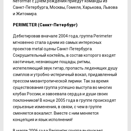
Neformat с Днем рождения приедут команды из
Санкт-Петербурга, Москвы, Гомеля, Харькова, Львова
и Житомира.
PERIMETER
(Санкт-Петербург)
Дебютировав вначале 2004 года, группа Perimeter
мгновенно стала одним из самых интересных
проектов metal сцены Санкт-Петербурга.
Сокрушительный коктейль, в состав которого входят
хаотичные, незнающие пощады, ритмы,
испепеляющий звук гитар, пропасть леденящих душу
сэмплов и утробно-истеричный вокал, придавленный
прессом мизантропической лирики. Так за время
существования группа успешно выступа во многих
клубах России, и завоевала сердца и души своих
поклонников! В конце 2005 года в группе происходят
серьезные изменения, в связи, с чем в группе
сменяется вокалист. Вместе с ним меняется
концепция и язык исполнения!
В марте 2006 года Perimeter группа выпускает