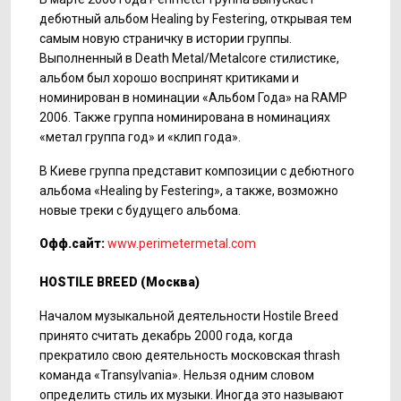
дебютный альбом Healing by Festering, открывая тем
самым новую страничку в истории группы.
Выполненный в Death Metal/Metalcore стилистике,
альбом был хорошо воспринят критиками и
номинирован в номинации «Альбом Года» на RAMP
2006. Также группа номинирована в номинациях
«метал группа год» и «клип года».
В Киеве группа представит композиции с дебютного
альбома «Healing by Festering», а также, возможно
новые треки с будущего альбома.
Офф.сайт:
www.perimetermetal.com
HOSTILE BREED (
Москва
)
Началом музыкальной деятельности Hostile Breed
принято считать декабрь 2000 года, когда
прекратило свою деятельность московская thrash
команда «Transylvania». Нельзя одним словом
определить стиль их музыки. Иногда
это называют