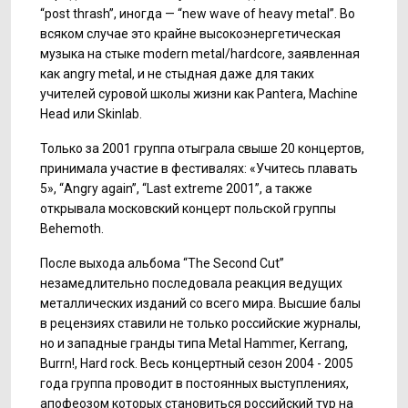
“post thrash”,
иногда — “new wave of heavy metal”.
Во
всяком случае это крайне высокоэнергетическая
музыка на стыке modern metal/hardcore, заявленная
как angry metal, и не стыдная даже для таких
учителей суровой школы жизни как Pantera, Machine
Нead или Skinlab.
Только за 2001 группа отыграла свыше 20 концертов,
принимала участие в фестивалях: «Учитесь плавать
5», “Angry again”, “Last extreme 2001”, а также
открывала московский концерт польской группы
Behemoth.
После выхода альбома “The Second Cut”
незамедлительно последовала реакция ведущих
металлических изданий со всего мира. Высшие балы
в рецензиях ставили не только российские журналы,
но и западные гранды типа Metal Hammer, Kerrang,
Burrn!, Hard rock. Весь концертный сезон 2004 - 2005
года группа проводит в постоянных выступлениях,
апофеозом которых становиться российский тур на