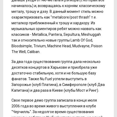
дальше уходя от ню-метала и рэпкора (с которых все
начиналось) и, возвращаясь к корням: классическому
металу, трэшу и дэзу. В данный момент стиль можно
охарактеризовать как "metalcore/post thrash" т.е.
металкор приближенный к трэшу и хардкору. Из
музыкальных ориентиров ребят можно назвать как
классиков - Metallica, Pantera, Sepultura, Meshuggah
так и относительно новые группы Lamb Of God,
Bloodsimple, Trivium, Machine Head, Mudvayne, Poison
The Well, Caliban.
За два года существования группа дала несколько
десятков концертов в Харькове и приобрела уже
достаточно стабильную, хотя и не большую базу
фанатов. Также Nu Fuel успели выступить в
Запорожье (клуб Платина), в Симферополе (клуб Два
Капитана) и два раза в Киеве (клубы Мост и Ринг).
Свое первое демо группа записала в конце июля
2006 года во время живого выступления в клубе
"Черчилль". За недолгое время существования