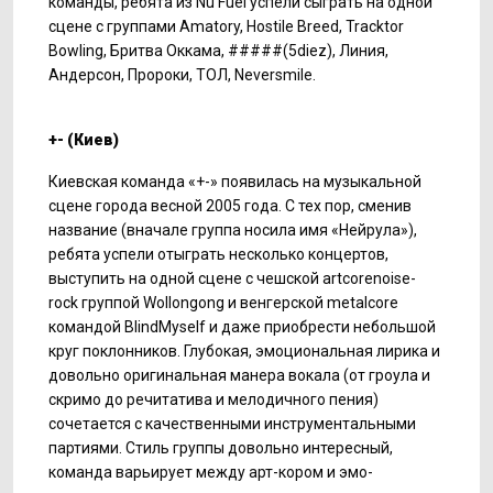
команды, ребята из Nu Fuel успели сыграть на одной
сцене с группами Amatory, Hostile Breed, Tracktor
Bowling, Бритва Оккама, #####(5diez), Линия,
Андерсон, Пророки, ТОЛ, Neversmile.
+- (Киев)
Киевская команда «+-» появилась на музыкальной
сцене города весной 2005 года. С тех пор, сменив
название (вначале группа носила имя «Нейрула»),
ребята успели отыграть несколько концертов,
выступить на одной сцене с чешской artcorenoise-
rock группой Wollongong и венгерской metalcore
командой BlindMyself и даже приобрести небольшой
круг поклонников. Глубокая, эмоциональная лирика и
довольно оригинальная манера вокала (от гроула и
скримо до речитатива и мелодичного пения)
сочетается с качественными инструментальными
партиями. Стиль группы довольно интересный,
команда варьирует между арт-кором и эмо-