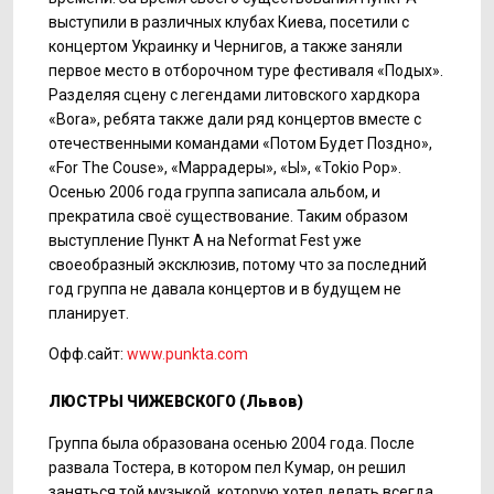
выступили в различных клубах Киева, посетили с
концертом Украинку и Чернигов, а также заняли
первое место в отборочном туре фестиваля «Подых».
Разделяя сцену с легендами литовского хардкора
«Bora», ребята также дали ряд концертов вместе с
отечественными командами «Потом Будет Поздно»,
«For The Couse», «Маррадеры», «Ы», «Tokio Pop».
Осенью 2006 года группа записала альбом, и
прекратила своё существование. Таким образом
выступление Пункт А на Neformat Fest уже
своеобразный эксклюзив, потому что за последний
год группа не давала концертов и в будущем не
планирует.
Офф.сайт:
www.punkta.com
ЛЮСТРЫ ЧИЖЕВСКОГО (Львов)
Группа была образована осенью 2004 года. После
развала Тостера, в котором пел Кумар, он решил
заняться той музыкой, которую хотел делать всегда.