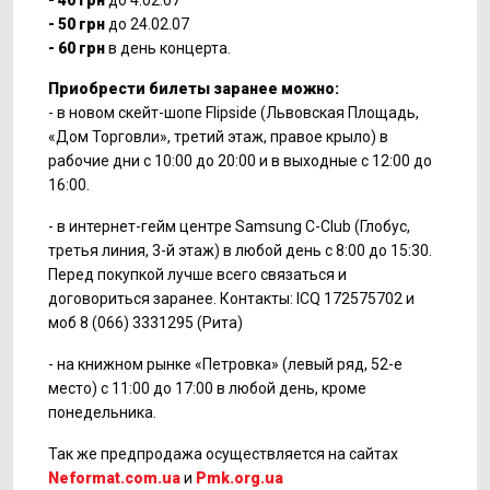
- 40 грн
до 4.02.07
- 50 грн
до 24.02.07
- 60 грн
в день концерта.
Приобрести билеты заранее можно:
- в новом скейт-шопе Flipside (Львовская Площадь,
«Дом Торговли», третий этаж, правое крыло) в
рабочие дни с 10:00 до 20:00 и в выходные с 12:00 до
16:00.
- в интернет-гейм центре Samsung C-Club (Глобус,
третья линия, 3-й этаж) в любой день с 8:00 до 15:30.
Перед покупкой лучше всего связаться и
договориться заранее. Контакты: ICQ 172575702 и
моб 8 (066) 3331295 (Рита)
- на книжном рынке «Петровка» (левый ряд, 52-е
место) с 11:00 до 17:00 в любой день, кроме
понедельника.
Так же предпродажа осуществляется на сайтах
Neformat.com.ua
и
Pmk.org.ua