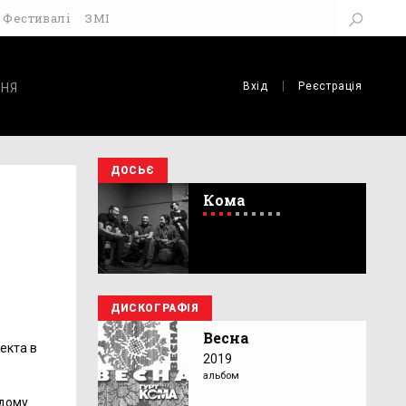
Фестивалі
ЗМІ
Вхід
Реєстрація
НЯ
ДОСЬЄ
Кома
ДИСКОГРАФІЯ
Весна
екта в
2019
альбом
ждому