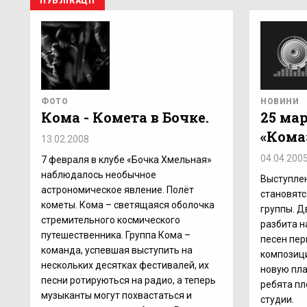
ПУБЛІКАЦІЇ
ФОТО
НОВИНИ
Кома - Комета в Бочке.
25 мар
«Кома
13.02.2008
04.04.200
7 февраля в клубе «Бочка Хмельная»
наблюдалось необычное
Выступлен
астрономическое явление. Полёт
становятс
кометы. Кома – светящаяся оболочка
группы. Д
стремительного космического
разбита н
путешественника. Группа Кома –
песен пер
команда, успевшая выступить на
композици
нескольких десятках фестивалей, их
новую пла
песни ротируються на радио, а теперь
ребята пл
музыканты могут похвастаться и
студии.