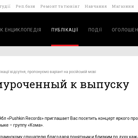
тудії
Реп.бази
Ремонт та тюнінг
Навчання
Магазини
К.ЕНЦИКЛОПЕДІЯ
ПУБЛІКАЦІЇ
ПОДІЇ
ОГОЛОШЕН
ікації відсутня, пропонуємо варіант на російській мові
риуроченный к выпуску
бл «Pushkin Records» приглашает Вас посетить концерт яркого про
ыке – группу «Кома».
краинскому слушателю благодаря понятным и близким по духу ка