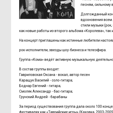
песням, сильному 
Долгожданный кон
вдохновения всем
стили музыки (рок,
как новые работы из второго альбома «Королева», так
На концерт приглашены как истинные любители настоящ
рок-исполнители, звезды шоу-бизнеса и телеэфира.
Группа «Кома» ведёт активную музыкальную деятельно
В состав группы входят:
Гавриловская Оксана - вокал, автор песен
Каращук Василий - соло-гитара;
Боднар Евгений - гитара;
Cмоляк Александр - бас-гитара;
Грунский Андрей - барабаны
За период существования группа дала около 100 конце
фестивалях как «Таврийские игры» (Каховка, 2003-2005 г.