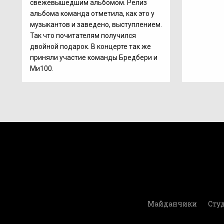
свежевышедшим альбомом. Релиз
альбома команда отметила, как это у
музыкантов и заведено, выступлением.
Так что почитателям получился
двойной подарок. В концерте так же
приняли участие команды Бредбери и
Ми100.
Майданчики
Студ