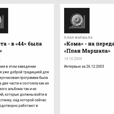
ПЛАН МАРШАЛА
та - в «44» была
«Кома» - на перед
»
«План Маршала»
5
14.10.2004
ия в этом заведении
Интервью за 26.12.2003
я уже доброй традицией для
вухчасовая программа была
а две части и состояла как из
вого альбома так и из
й, которые должны войти в
стинку, над которой сейчас
одотворно работают в