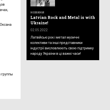
дов
ачах,
НОВИНИ
Latvian Rock and Metal is with
Ukraine!
 Оксана
02.05.2022
Латвійські рок і метал музичні
колективи та інші представники
індустрії висловлюють свою підтримку
народу України в ці важкі часи!
 группы