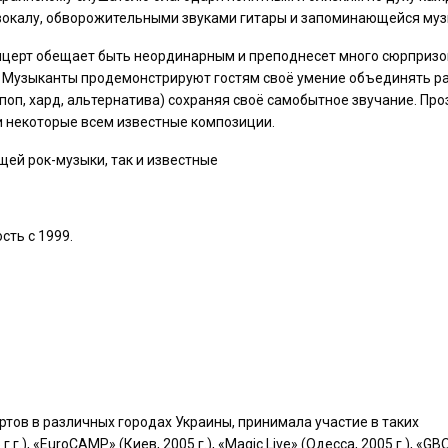
вокалу, обворожительными звуками гитары и запоминающейся муз
церт обещает быть неординарным и преподнесет много сюрпризо
. Музыканты продемонстрируют гостям своё умение объединять р
 поп, хард, альтернатива) сохраняя своё самобытное звучание. Про
 и некоторые всем известные композиции.
ей рок-музыки, так и известные
сть с 1999.
ртов в различных городах Украины, принимала участие в таких
г.), «EuroCAMP» (Киев, 2005 г.), «Magic Live» (Одесса, 2005 г.), «GB