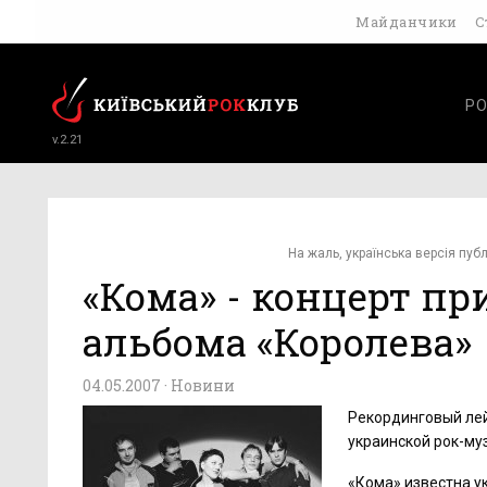
Майданчики
С
РО
v.2.21
На жаль, українська версія публ
«Кома» - концерт п
альбома «Королева»
04.05.2007 ·
Новини
Рекординговый лей
украинской рок-муз
«Кома» известна у