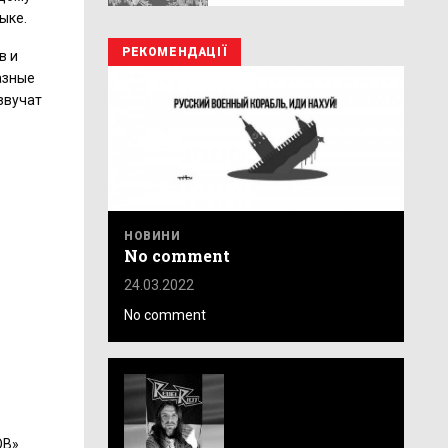
ыке.
РЕКОМЕНДАЦІЇ
в и
азные
звучат
НОВИНИ
No comment
24.03.2022
No comment
OB»