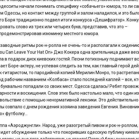
одесситы начали понимать специфику «собачьего» юмора, то ли с
 Одессы, но контакт между группой и залом наладился, и это был
ого Боря традиционно подвел итоги конкурса «Дешифратор». Конку
овать слово из трех или четырех букв, представив, что это –
з продемонстрировав изюминку местного юмора.
заводные ритмы рок-н-ролла не очень-то и располагали к сидению
ou Can Leave Your Hat On» Джо Кокера одна зрительница даже ве
ла в подарок диск киевских гостей. Песни потихоньку поднимают вс
ет Боре-актеру, не успевая следить за тем, как главный герой де
ок-гитаристом, то пародийной копией Мерилин Монро, то растрепа
д рабочим названием «Колбаса» стало последней каплей – все, к
буквально попадали со своих мест. Одесса сдалась! Ребят прово
ности и восхищения. Слов этих было настолько мало, что один из
довольствие с помощью ненормативной лексики. Это действительно
ппы совпало с днем рождения хозяина заведения Евгения. Виновни
ю» футболку…
ппа «Аэроджунгли». Народ, уже разогретый пивом и рок-н-роллом,
ю идет обсуждение только что покоривших одесскую публику киевля