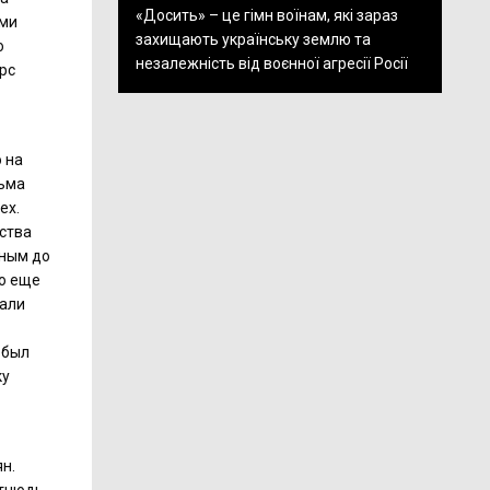
«Досить» – це гімн воїнам, які зараз
ами
захищають українську землю та
о
незалежність від воєнної агресії Росії
рс
 на
сьма
ех.
йства
нным до
то еще
жали
 был
ку
н.