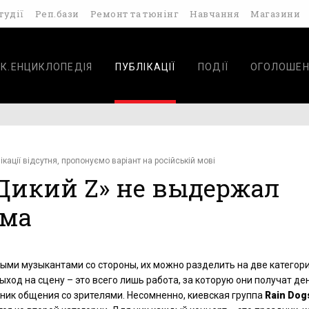
тудії
Реп.бази
Ремонт та тюнінг
Навчання
Магазини
К.ЕНЦИКЛОПЕДІЯ
ПУБЛІКАЦІЇ
ПОДІЇ
ОГОЛОШЕН
ікації відсутня, пропонуємо варіант на російській мові
 «Дикий Z» не выдержал
рма
ыми музыкантами со стороны, их можно разделить на две категори
ход на сцену – это всего лишь работа, за которую они получат ден
дник общения со зрителями. Несомненно, киевская группа
Rain
Dog