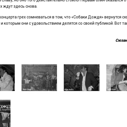
славу, но оно того действительно стоило! Первый блин оказался 
их ждут здесь снова.
 концерта грех сомневаться в том, что «Собаки Дождя» вернутся с
 и которым они с удовольствием делятся со своей публикой. Вот так
Сюзан