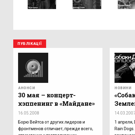
ПУБЛІКАЦІЇ
АНОНСИ
НОВИНИ
30 мая – концерт-
«Соба
хэппенинг в «Майдане»
Земле
16.05.2008
14.03.200
Борю Вейтса от других лидеров и
1 апреля,
фронтменов отличает, прежде всего,
Rain Dogs