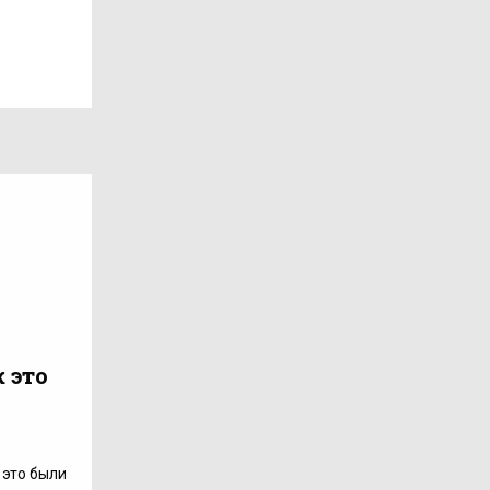
 это
 это были