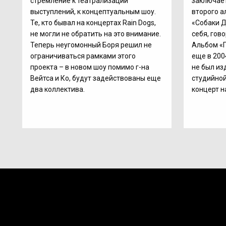
стремление к театрализации
заключает
выступлений, к концептуальным шоу.
второго а
Те, кто бывал на концертах Rain Dogs,
«Собаки Д
не могли не обратить на это внимание.
себя, гов
Теперь неугомонный Боря решил не
Альбом «П
ограничиваться рамками этого
еще в 200
проекта – в новом шоу помимо г-на
не был из
Вейтса и Ко, будут задействованы еще
студийно
два коллектива.
концерт н