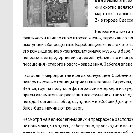
boria
Waits
относит
они охотно делятся
марта свою долю п
Z» в городе Одесса
Нельзя не отметит
фактически начало свою вторую жизнь, переехав с ули
выступали «Запрещенные Барабанщики», после чего наст
его команда заново «запускали» живую музыку в баре. 
понравиться придирчивой одесской публике, но и напр
посещения «старого нового» заведения. Забегая вперед,
Гастроли – мероприятие всегда волнующее. Особенно п
покорять южные границы приехали впервые. Впрочем,
Вейтса, группа получила фотографии интерьера и саунд
прием окончательно растопил все сомнения, так что е
погода. Гостиница, обед, саундчек – и «Собаки Дожд
блюз-бара, начинают концерт.
Несмотря на великолепный звук и прекрасное расположе
не понимают, что здесь, собственно, происходит и за ч
менее, Боря постепенно завладевает вниманием публик