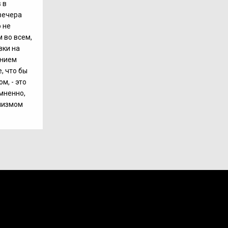
 в
вечера
 не
 во всем,
вки на
ением
, что бы
м, - это
омненно,
лизмом