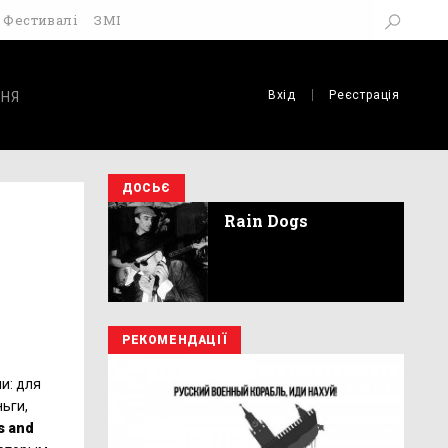
Фестивалі
ЗМІ
Вхід
Реєстрація
НЯ
ДОСЬЄ
Rain Dogs
РЕКОМЕНДАЦІЇ
и: для
ьги,
s
and