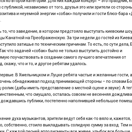
ся ко второй категории. Для них каждый концерт – это праздник, 
 с публикой, независимо от того, друзья это или зрители со стороны
озитива и неуемной энергии «собак» получили и гости блюз-бара 
.
ь то, что заведение, в котором предстояло выступать киевским шо
цы Канатной на Преображенскую. За три недели до гостей из Киева
упило затишье по техническим причинам. То есть, по сути дела, 
Так что задачей «собак» было не только выступить достойно и
ямую поучаствовать в создании самого лучшего впечатления от
 скажу, что и то, и другое ребятам удалось.
ервые. В Хмельницком и Луцке ребята частые и желанные гости, а
 очень обнадеживал подход принимающей стороны – по словам Б
-ролик (дабы иметь представление о местной сцене и звуке). А те
динственным, что смущало, осталась совсем не весенняя дождлив
я», дождавшись публики, постепенно наполнившей небольшое поме
ние духа музыкантов, зрители ведут себя как-то вяло и, кажется,
то, собственно, стоило выкладывать солидную сумму за вход. Тем н
и. С каждой песней аплодисменты все живее, улыбок все больше,