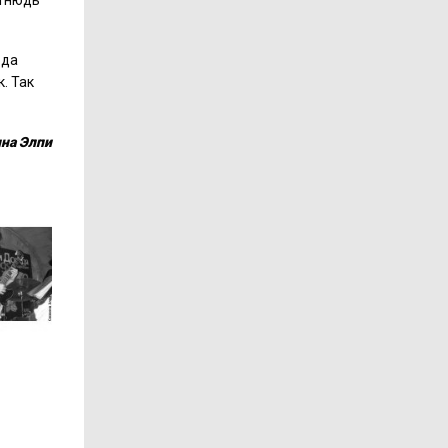
отнюдь
юда
. Так
на Элпи