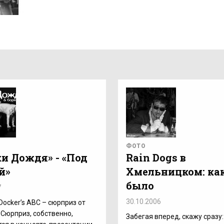
ФОТО
ки Дождя» - «Под
Rain Dogs в
й»
Хмельницком: как
было
7
30.10.2006
 Docker’s ABC – сюрприз от
. Сюрприз, собственно,
Забегая вперед, скажу сразу: