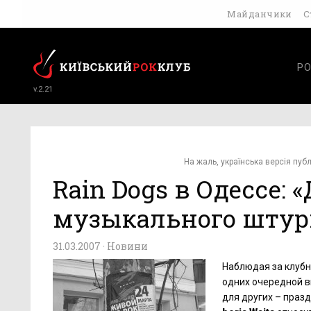
Майданчики
С
РО
v.2.21
На жаль, українська версія публ
Rain Dogs в Одессе:
музыкального шту
31.03.2007 ·
Новини
Наблюдая за клубн
одних очередной вы
для других – праз