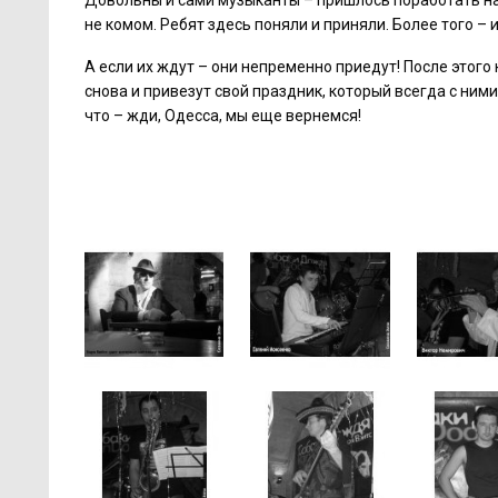
Довольны и сами музыканты – пришлось поработать на 
не комом. Ребят здесь поняли и приняли. Более того – 
А если их ждут – они непременно приедут! После этого
снова и привезут свой праздник, который всегда с ними
что – жди, Одесса, мы еще вернемся!