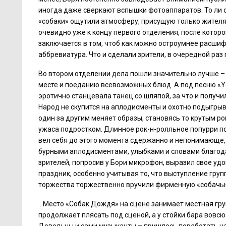
иногда даже сверкают вспышки фотоаппаратов. То ли 
«собаки» ощутили атмосферу, присущую только жителям
очевидно уже к концу первого отделения, после котор
заключается в том, чтоб как можно остроумнее расшифр
аббревиатура. Что и сделали зрители, в очередной ра
Во втором отделении дела пошли значительно лучше – 
месте и поеданию всевозможных блюд. А под песню «Y
эротично станцевала танец со шляпой, за что и получи
Народ не скупится на аплодисменты и охотно подыгрыва
один за другим меняет образы, становясь то крутым р
ужаса подростком. Длинное рок-н-ролльное попурри по
вел себя до этого момента сдержанно и непонимающе, 
бурными аплодисментами, улыбками и словами благодар
зрителей, попросив у Бори микрофон, выразил свое у
праздник, особенно учитывая то, что выступление гру
торжества торжественно вручили фирменную «собачь
…Место «Собак Дождя» на сцене занимает местная гру
продолжает плясать под сценой, а у стойки бара вовс