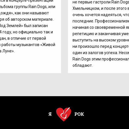
ся в концерте-презентации
не первые гастроли Rain Dogs
льбома группы Rain Dogs, или
Хмельницком, и после этого 
ождя», как они называют
очень хочется надеяться, что
оря об авторском материале.
последние. Профессионализм
од Землей» был записан
начиная со своевременной я
4 году, но официально так и
репетицию и заканчивая ум
дан, в отличие от первой
выступить на высоком уровне
й работы музыкантов «Живой
ни произошло перед концерто
а Луне».
один из залогов успеха. Нес
Rain Dogs этим профессиона
обладают.