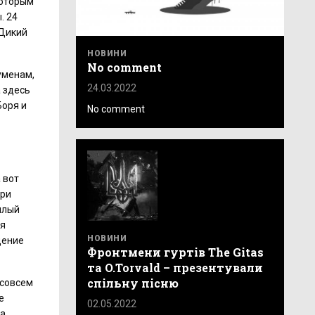
которым
. 24
«Дикий
НОВИНИ
No comment
уменам,
24.03.2022
 здесь
Боря и
No comment
 вот
ори
плый
ая
НОВИНИ
щение
Фронтмени гуртів The Gitas
та O.Torvald – презентували
спільну пісню
 совсем
е
02.05.2022
 а