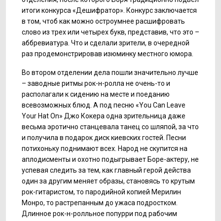
итоги конкурса «Дешифратор». Конкурс заключается
в том, чтоб как можно остроумнее расшифровать
слово из трех или четырех букв, представив, что это –
аббревиатура. Что и сделали зрители, в очередной
раз продемонстрировав изюминку местного юмора.
Во втором отделении дела пошли значительно лучше
– заводные ритмы рок-н-ролла не очень-то и
располагали к сидению на месте и поеданию
всевозможных блюд. А под песню «You Can Leave
Your Hat On» Джо Кокера одна зрительница даже
весьма эротично станцевала танец со шляпой, за что
и получила в подарок диск киевских гостей. Песни
потихоньку поднимают всех. Народ не скупится на
аплодисменты и охотно подыгрывает Боре-актеру, не
успевая следить за тем, как главный герой действа
один за другим меняет образы, становясь то крутым
рок-гитаристом, то пародийной копией Мерилин
Монро, то растрепанным до ужаса подростком.
Длинное рок-н-ролльное попурри под рабочим