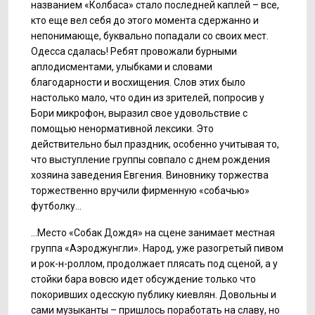
названием «Колбаса» стало последней каплей – все,
кто еще вел себя до этого момента сдержанно и
непонимающе, буквально попадали со своих мест.
Одесса сдалась! Ребят провожали бурными
аплодисментами, улыбками и словами
благодарности и восхищения. Слов этих было
настолько мало, что один из зрителей, попросив у
Бори микрофон, выразил свое удовольствие с
помощью ненормативной лексики. Это
действительно был праздник, особенно учитывая то,
что выступление группы совпало с днем рождения
хозяина заведения Евгения. Виновнику торжества
торжественно вручили фирменную «собачью»
футболку…
…Место «Собак Дождя» на сцене занимает местная
группа «Аэроджунгли». Народ, уже разогретый пивом
и рок-н-роллом, продолжает плясать под сценой, а у
стойки бара вовсю идет обсуждение только что
покоривших одесскую публику киевлян. Довольны и
сами музыканты – пришлось поработать на славу, но