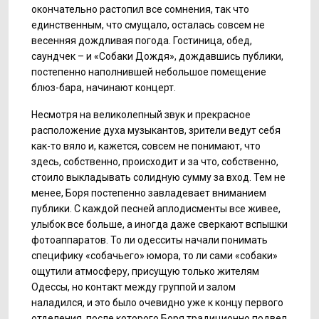
окончательно растопил все сомнения, так что
единственным, что смущало, осталась совсем не
весенняя дождливая погода. Гостиница, обед,
саундчек – и «Собаки Дождя», дождавшись публики,
постепенно наполнившей небольшое помещение
блюз-бара, начинают концерт.
Несмотря на великолепный звук и прекрасное
расположение духа музыкантов, зрители ведут себя
как-то вяло и, кажется, совсем не понимают, что
здесь, собственно, происходит и за что, собственно,
стоило выкладывать солидную сумму за вход. Тем не
менее, Боря постепенно завладевает вниманием
публики. С каждой песней аплодисменты все живее,
улыбок все больше, а иногда даже сверкают вспышки
фотоаппаратов. То ли одесситы начали понимать
специфику «собачьего» юмора, то ли сами «собаки»
ощутили атмосферу, присущую только жителям
Одессы, но контакт между группой и залом
наладился, и это было очевидно уже к концу первого
отделения, после которого Боря традиционно подвел