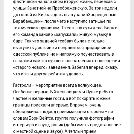
фактически начало свою вторую жизнь, переехав с
улицы Канатной на Преображенскую. За три недели
до гостей из Киева здесь выступали «Запрещенные
Барабанщики», после чего наступило затишье по
техническим причинам. То есть, по сути дела, Боря и
его команда заново «запускали» живую музыку в
баре. Так что задачей «собак» было не только
выступить достойно и понравиться придирчивой
одесской публике, но и напрямую поучаствовать в
создании самого лучшего впечатления от посещения
«старого нового» заведения. Забегая вперед, скажу,
что и то, и другое ребятам удалось.
Гастроли – мероприятие всегда волнующее.
Особенно первые. В Хмельницком и Луцке ребята
частые и желанные гости, а вот покорять южные
границы приехали впервые. Впрочем, очень
обнадеживал подход принимающей стороны – по
словам Бори Вейтса, группа получила фотографии
интерьера и саунд-ролик (дабы иметь представление
о местной сцене и звуке). А теплый прием