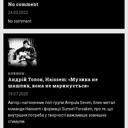
No comment
24.03.2022
No comment
НОВИНИ
Андрій Толок, Haissem: «Музика не
шашлик, вона не маринується»
19.07.2020
Автор і натхненник поп-групи Ampula Seven, блек-метал
команди Haissem і формації Sunset Forsaken, про те, що
внутрішня потреба у творчості важливіше зовнішніх
стимулів