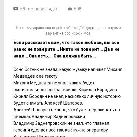
58 тис. переглядів
508
На жаль, українська версія публікації відсутня, пропонуємо
варіант на російській мові
Если рассказать вам, что такое любовь, вы все
равно не поверите... Никто не поверит… Да и не
надо… Она есть…. Она должна быть…
Соня Сотник не знала, какую музыку напишет Михаил
Медведев к ее тексту.
Михаил Медведев не знал, каким будет
окончательное соло на скрипке Кирилла Бородина
Кирилл Бородин не знал, насколько личную историю
будет снимать Але ксей Шапарев.
Алексей Шапарев не знал, что будет переживать на
съемках Владимир Заднепровский.
Владимир Заднепровский не знал, что главная
героиня сделает все так, как нужно оператору
Владимиру Шкляревскому.