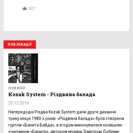
927
ПУБЛІКАЦІЇ
НОВИНИ
Kozak System - Різдвяна балада
25.12.2016
Напередодні Різдва Kozak System дали друге дихання
треку кінця 1980-х років: «Різдвяна балада» була створена
гуртом «Банита Байда», а згодом виконувалася колишнім
учасником «Банити», автором музики Дмитром Добрим-