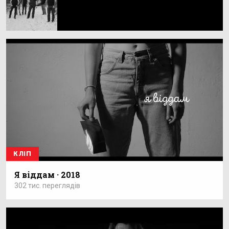
КЛІП
Я віддам · 2018
302 тис. переглядів