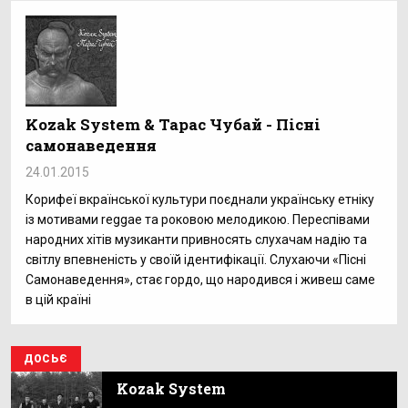
Kozak System & Тарас Чубай - Пісні
самонаведення
24.01.2015
Корифеї вкраїнської культури поєднали українську етніку
із мотивами reggae та роковою мелодикою. Переспівами
народних хітів музиканти привносять слухачам надію та
світлу впевненість у своїй ідентифікації. Слухаючи «Пісні
Самонаведення», стає гордо, що народився і живеш саме
в цій країні
ДОСЬЄ
Kozak System