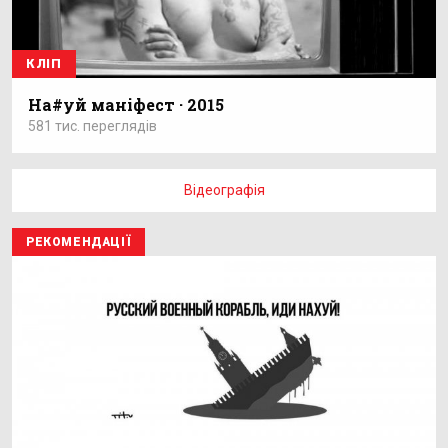
КЛІП
На#уй маніфест · 2015
581 тис. переглядів
Відеографія
РЕКОМЕНДАЦІЇ