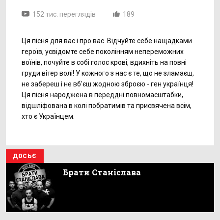
152 тис. переглядів
189
Ця пісня для вас і про вас. Відчуйте себе нащадками
героїв, усвідомте себе поколінням непереможних
воїнів, почуйте в собі голос крові, вдихніть на повні
груди вітер волі! У кожного з нас є те, що не зламаєш,
не забереш і не вб'єш жодною зброєю - ген українця!
Ця пісня народжена в переддні повномасштабки,
відшліфована в колі побратимів та присвячена всім,
хто є Українцем.
ДОСЬЄ
Брати Станіслава