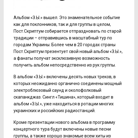
Альбом «З.Ы.» вышел. Это знаменательное событие
как для поклонников, так и для группы в целом,
Пост.Скриптум собирается отпраздновать по старой
традиции – отправившись в масштабный тур по
городам Украины. Более чем в 20 городах страны
Пост.Скриптум презентует свой новый альбом «З.Ы.»,
а фанаты получат эксклюзивную возможность
получить альбом непосредственно из рук группы.
В альбом «З.Ы.» включены десять новых треков, в
которых неожиданно органично соединены мощный
электроблюзовый саунд и околофолковый
скапанкджаз. Сингл «Тишина», который входит в
альбом «З.Ы.», уже находиться в ротации многих
украинских и российских радиостанций.
Кроме презентации нового альбома в программу
концертного тура будут включены новые песни
группы, а также хорошо знакомые всем хиты из