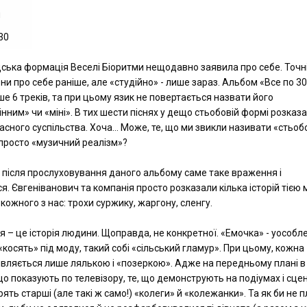
и
30
ська формація Веселі Біоритми нещодавно заявила про себе. Точн
ни про себе раніше, але «студійно» - лише зараз. Альбом «Все по 30
ше 6 треків, та при цьому язик не повертається назвати його
нним» чи «міні». В тих шести піснях у дещо стьобовій формі розказа
часного суспільства. Хоча… Може, те, що ми звикли називати «стьоб
просто «музичний реалізм»?
 після прослуховування даного альбому саме таке враження і
я. Євгеніванович та компанія просто розказали кілька історій тією
 кожного з нас: трохи суржику, жаргону, сленгу.
я – це історія людини. Щоправда, не конкретної. «Емочка» - уособл
 «косять» під моду, такий собі «сільський гламур». При цьому, кожна
вляється лише лялькою і «позеркою». Адже на передньому плані в
 що показують по телевізору, те, що демонструють на подіумах і сцена
рять старші (але такі ж само!) «колеги» й «колежанки». Та як би не 