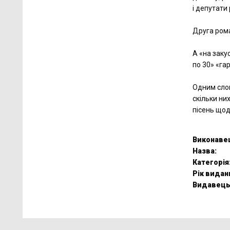
і депутати
Друга рома
А «на заку
по 30» «гар
Одним слов
скільки ни
пісень щодн
Виконаве
Назва:
Категорія
Рік видан
Видавець