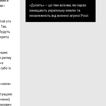
ними й
«Досить» – це гімн воїнам, які зараз
и і
захищають українську землю та
незалежність від воєнної агресії Росії
той хто
 Так,
 будуть
лориту
інших
о ритму
 «з
 (або їх
 «сила»
итуацією
аченні)
нукович