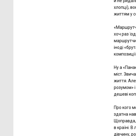
й не ридал
хлопці), в
життям у со
«Маршрутчи
хоч раз їзд
маршрутчик
іноді «бру
композиції
Ну а «Пана
міст. Звич
життя. Але
розумом» і 
дешеві копі
Про кого м
здатна нав
Щоправда, 
в країні. 
дівчину, р