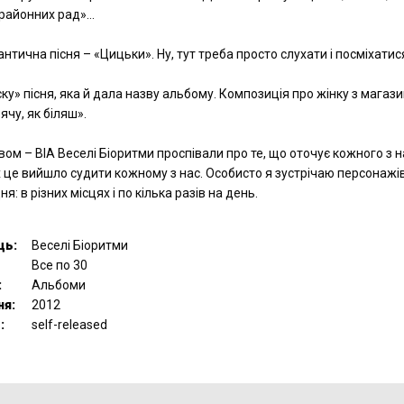
 районних рад»…
нтична пісня – «Цицьки». Ну, тут треба просто слухати і посміхатис
ску» пісня, яка й дала назву альбому. Композиція про жінку з магаз
ячу, як біляш».
ом – ВІА Веселі Біоритми проспівали про те, що оточує кожного з на
х це вийшло судити кожному з нас. Особисто я зустрічаю персонажі
я: в різних місцях і по кілька разів на день.
ць:
Веселі Біоритми
Все по 30
:
Альбоми
ня:
2012
:
self-released