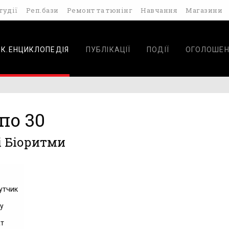
тудії
Реп.бази
Ремонт та тюнінг
Навчання
Магазини
ОК.ЕНЦИКЛОПЕДІЯ
ПУБЛІКАЦІЇ
ПОДІЇ
ОГОЛОШЕН
по 30
і Біоритми
а
утчик
у
ат