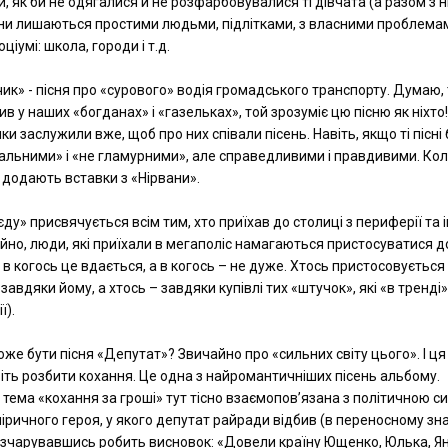
и, як би не одягалися й не розфарбовувалися ті дівчата (а разом з 
они лишаються простими людьми, підлітками, з власними проблемам
ціумі: школа, городи і т.д.
к» - пісня про «сурового» водія громадського транспорту. Думаю, 
ив у наших «богданах» і «газельках», той зрозуміє цю пісню як ніхто!
и заслужили вже, щоб про них співали пісень. Навіть, якщо ті пісні
тальними» і «не гламурними», але справедливими і правдивими. Ко
 додають вставки з «Нірвани».
єду» присвячується всім тим, хто приїхав до столиці з периферії та 
айно, люди, які приїхали в мегаполіс намагаються пристосуватися д
 в когось це вдається, а в когось – не дуже. Хтось пристосовується
завдяки йому, а хтось – завдяки купівлі тих «штучок», які «в тренді»
ї).
оже бути пісня «Депутат»? Звичайно про «сильних світу цього». І ця
іть розбити кохання. Це одна з найромантичніших пісень альбому.
тема «кохання за гроші» тут тісно взаємопов’язана з політичною с
В ліричного героя, у якого депутат райради відбив (в переносному зн
озчарувавшись робить висновок: «Довели країну Ющенко, Юлька, Я