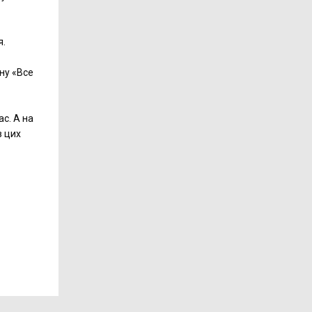
я.
ину «Все
с. А на
в цих