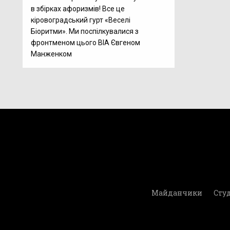
в збірках афоризмів! Все це
кіровоградський гурт «Веселі
Біоритми». Ми поспілкувалися з
фронтменом цього ВІА Євгеном
Манженком
Майданчики
Студ