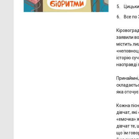
5.
Цицьк
6.
Все по 
Кіровоград
заявили во
містить ли
«неповноці
історію су
насправді 
Принаймні,
складаєтьс
яка оточує
Кожна пісн
дівчат, які
«емочка» я
дівчат те,
що їм гово