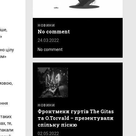
НОВИНИ
іше,
No comment
»
24.03.2022
No comment
но цілу
ом»
 мовою,
ення
НОВИНИ
Фронтмени гуртів The Gitas
 таких
та O.Torvald – презентували
х, те,
спільну пісню
плакали
02.05.2022