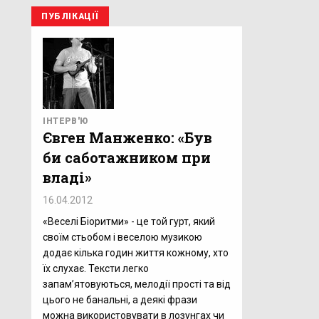
ПУБЛІКАЦІЇ
ІНТЕРВ'Ю
Євген Манженко: «Був
би саботажником при
владі»
16.04.2012
«Веселі Біоритми» - це той гурт, який
своїм стьобом і веселою музикою
додає кілька годин життя кожному, хто
їх слухає. Тексти легко
запам’ятовуються, мелодії прості та від
цього не банальні, а деякі фрази
можна використовувати в лозунгах чи