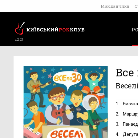
Майданчики
С
Р
v.2.21
Все 
Весел
1.
Емочк
2.
Маршр
3.
Панаєд
4.
Депут