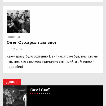
НОВИНИ
Олег Сухарєв i всi свої
30.12.2006
Кажу зразу: було офігєнно! Це - тим, хто не був, тим, хто не
чув, тим, хто з якихось причин не зміг прийти… А тепер -
подробиці.
ДОСЬЄ
Самі Свої