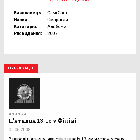
Виконавець:
Самі Свої
Назва:
Смарагди
Категорія:
Альбоми
Рік видання:
2007
ПУБЛІКАЦІЇ
АНОНСИ
П'ятниця 13-те у Філіні
09.06.2008
В народі п'ятниця, яка співпадає із 13-им числом місяця,