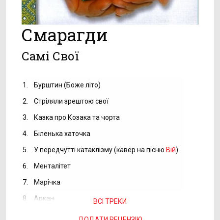
Смарагди
Самі Свої
1.
Бурштин (Боже літо)
2.
Стріляли зрештою свої
3.
Казка про Козака та чорта
4.
Біленька хаточка
5.
У передчутті катаклізму (кавер на пісню
Вій
)
6.
Менталітет
7.
Марічка
8.
Аркан
ВСІ ТРЕКИ
ДОДАТИ РЕЦЕНЗІЮ