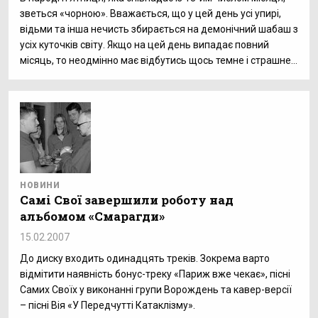
зветься «чорною». Вважається, що у цей день усі упирі,
відьми та інша нечисть збирається на демонічний шабаш з
усіх куточків світу. Якщо на цей день випадає повний
місяць, то неодмінно має відбутись щось темне і страшне…
НОВИНИ
Самі Свої завершили роботу над
альбомом «Смарагди»
15.02.2007
До диску входить одинадцять треків. Зокрема варто
відмітити наявність бонус-треку «Париж вже чекає», пісні
Самих Своїх у виконанні групи Ворождень та кавер-версії
– пісні Вія «У Передчутті Катаклізму».