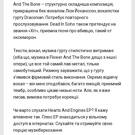
And The Bone – структурно складніша композиція,
прикрашена бек-вокалом Ліси Йоханссон, вокалістки
гурту Draconian. Потребує повторного
прослуховування. Dead In Soho також претендує на
звання «Хіт», приємна пісня про вбивцю, такий от
оксюморон.
Тексти, вокал, музика гурту стилістично витримані
(хіба що, музика в Flower And The Bone дещо з іншої
опери), це все той самий лав-метал, тільки
самобутніший. Ризикну зауважити, що у гурту
з’явився фірмовий стиль виконання. Окремо відмічу
вокал – він мені сподобався, багато емоцій, приємний
тембр, особливо цікаві низькі ноти. Але, як я вже
писав, вимова потребує корекції.
Чи варто слухати Hearts And Engines EP? Я кажу
впевнене так. Плюс EP знаходиться у вільному
доступі в інтернатах. Слухайте та отримуйте свою
порцію музкіберкохання.