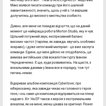
них нову GrimFaith – Hearts And Engines EP. Якщо вже
Макс взявся писати команду при його шаленій
завантаженості, значить, щось у ній є. І я вирішив
долучитись до високого мистецтва особисто.
Дивно, але мене не покидає відчуття, що на даний
момент це найкраща робота Morton Studio, яку я чув.
Щільний потужний звук, експресивний баланс
високих частот (тарілки, як завжди, звучать особливо
яскраво), і дуже непоганий матеріал - це вже заслуга
команди. Єдине, що мені дійсно не сподобалось, це
вимова англійських слів вокалістом гурту Іваном
Чередниченко. Є ще, куди розвиватись. На щастя, з
вокальними даними у Івана все в порядку, тож тут
питань немає.
Відкриває альбом композиція Cyberlover, про
кіберкоханку, яка завжди чекає на головного героя
пісні, і ось саме ця композиція відправиться на плеєр
надовго. Хіт. На EP також є версія з екстремальним
вокалом, як на мене, менш цікава за оригінал. Flower