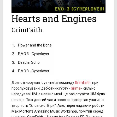
Hearts and Engines
GrimFaith
1.
Flower and the Bone
2.
E.V.O.3 - Cyberlover
3.
Dead in Soho
4.
E.V.O.3 - Cyberlover
Довго ігнорував love-metal команду
Grimfaith
: при
прослуховуванні дебютник гурту «
Grime
» сильно
нагадував HiM, а навіщо мені ще раз слухати HiM було
не ясно. Тож довгий час я просто не звертав уваги на
творчість “Зловісної Віри”. Але, переглядаючи роботи
Max Morton's Amazing Music Workshop, помітив серед