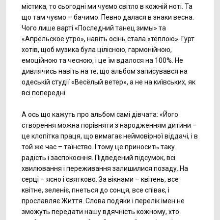
містика, то сьогодні ми чуємо світло в кожній ноті. Та
що там чуємо – бачимо. Певно далася в знаки весна.
Чого лише варті «Последний танец зимы» та
«Апрельское утро», навіть осінь стала «теплою». Гурт
хотів, щоб музика була цілісною, гармонійною,
емоційною та чесною, і це їм вдалося на 100%. Не
дивлячись навіть на те, що альбом записувався на
одеській студії «Весёлый ветер», а не на київських, як
всі попередні.
А ось що кажуть про альбом самі дівчата: «Його
створення можна порівняти з народженням дитини –
це клопітка праця, що вимагає неймовірної віддачі, і в
той же час – таїнство. І тому це приносить таку
радість і заспокоєння. Підведений підсумок, всі
хвилювання і переживання залишилися позаду. На
серці – ясно і святково. За вікнами – квітень, все
квітне, зеленіє, пнеться до сонця, все співає, і
прославляє Життя. Слова подяки і перелік імен не
зможуть передати нашу вдячність кожному, хто