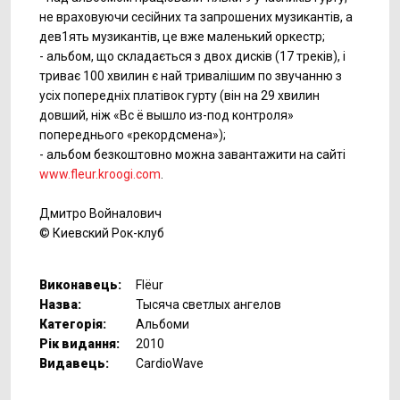
не враховуючи сесійних та запрошених музикантів, а
дев1ять музикантів, це вже маленький оркестр;
- альбом, що складається з двох дисків (17 треків), і
триває 100 хвилин є най тривалішим по звучанню з
усіх попередніх платівок гурту (він на 29 хвилин
довший, ніж «Вс ё вышло из-под контроля»
попереднього «рекордсмена»);
- альбом безкоштовно можна завантажити на сайті
www.fleur.kroogi.com
.
Дмитро Войналович
© Киевский Рок-клуб
Виконавець:
Flёur
Назва:
Тысяча светлых ангелов
Категорія:
Альбоми
Рік видання:
2010
Видавець:
CardioWave