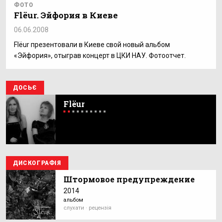
ФОТО
Flёur. Эйфория в Киеве
06.06.2008
Flёur презентовали в Киеве свой новый альбом
«Эйфория», отыграв концерт в ЦКИ НАУ. Фотоотчет.
ДОСЬЄ
Flёur
ДИСКОГРАФІЯ
Штормовое предупреждение
2014
альбом
слухати · рецензія