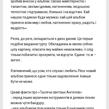
зробив внесок у альбом. Своєю майстерністю і
талантом, своїми ідеями, натхненням, людською
теплотою і підтримкою, близько і на відстані. Хай
нашою подякою буде музика і хай цей альбом
принесе всім мир і любов, натхнення і красу, радість і
мудрість».
Реліз, до речі, складається з двох дисків. Це перше
подібне видання гурту. Обкладинка ж являє собою
цілу картину, описати яку майже неможливо, її слід
тільки побачити і зрозуміти, чи відчути. Єдине: то ж –
ангел…
Я впевнений, що усім, хто слухає і любить Flёur новий
альбом принесе одне тільки задоволення. Інакше
бути не може.
Цікаві факти про «Тысяча светлых Ангелов»:
- серед інших музичних інструментів в деяких піснях
можна чути бандуру;
- над альбомом працювали тільки 9 учасників гурту,