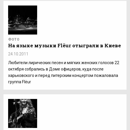
ФОТО
На языке музыки Flёur отыграли в Киеве
24.10.2011
Любители лирических песен и мягких женских голосов 22
октября собрались в Доме офицеров, куда после
харьковского и перед питерским концертом пожаловала
группа Flёur