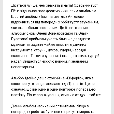
Драться лучше, чем хныкать и ныть! Одеський гурт
Flёur відзначає своє десятиріччя новим альбомом.
Шостий альбом «Тысяча светлых Ангелов»
відрізняється від попередніх робіт гурту звучанням,
яке стало більш насиченим. Ще б пак: в записі
альбому окрім Олени Войнаровської та Ольги
Пулатової приймали участь близько двадцяти
музикантів; задіяні майже півсотні музичних
інструментів: струнні, духові, ударні, народні,
екзотичні… Та хоч звучання і інакше, та стиль гурту й
надалі лишається ексклюзивним, пізнаваним,
неповторним.
Альбом ідейно дещо схожий на «Ейфорію», яка в
свою чергу вже відрізнялася від «Трилогії». Це не
означає, що він один в один повторює попередню
платівку. Різне аранжування, стиль, а от дух – той же.
Даний альбом насичений оптимізмом. Якщо в
попередніх роботах були все ж присутні морок та