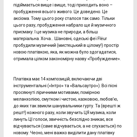
підіймається вище і вище, тоді приходить воно –
пробудження всього живого. Це доведено. Це
аксіома. Тому цього року сталося так само. Тільки
цього разу, пробудження набрало ще й музичного
присмаку. І це музика не природи, а більш
матеріальна. Хоча… Шановні, одеські феї Flёur
пробудили музичний (мистецький в цілому!) простір
новою платівкою, яка, як можна було здогадатися,
отримала цілком закономірну назву «Пробуждение».
Платівка має 14 композицій, включаючи дві
інструментальні («Інтро» та «Вальсаутро»). Всі пісні
просякнуті ліричними мотивами, помірною
меланхолією, смутком і чистою, казковою, любов’ю,
до яких так звикли шанувальники гурту. Та (врешті ж
решт!) кожного разу, коли звучить ЦЯ музика, коли
линуть ЦІ голоси, звичність безслідно зникає, все
відчувається (саме відчувається, а не слухається) по
новому. Чесно, мені важко виділити дану платівку