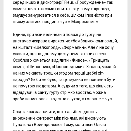
серед інших в дискографії Flёur. «Пробуждение» так
само чіпляє, так само гонить в оту-саму «нірвану»,
змушує занурюватися в себе, цілком і повністю при
цьому злитися воєдино з усім Макрокосмом.
Єдине, при всій величезній повазі до гурту, не
вистачає яскраво виражених «бомбових» композицій,
на кшталт «Шелкопряд», «Формалин». Але я не хочу
сказати, що на даному диску нема хітових пісень.
Особливо хочеться виділити «Живое», «Тридцать
семь», «Шиповник», «Проповедники». Хтозна, може й
на них чекають трошки згодом перші щаблі хіт-
парадів? Як би не було, та ця музика не повинна бути
не почутою людством. А судячи з того, що кількість
відвідувачів сайту гурту стрімко зростає, можна
зробити висновок: людство слухає, а головне – чує!
Слід також зазначити, що в альбомі досить
виражений контраст між піснями, які виконують
Пулатова і Войнаровська. Тому, коли пісні Ольги
несуть ту вище згадувану «меланхолію», то пісні