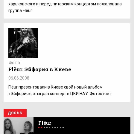
харьковского и перед питерским концертом пожаловала
группа Flёur
ФОТО
Flёur. Эйфория в Киеве
06.06.2008
Flёur презентовали в Киеве свой новый альбом
«Эйфория», отыграв концерт в ЦКИ НАУ. Фотоотчет.
ДОСЬЄ
Flёur