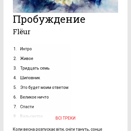
Пробуждение
Flёur
1.
Интро
2.
Живое
3.
Тридцать семь
4.
Шиповник
5.
Это будет моим ответом
6.
Великое ничто
7.
Спасти
8.
Вальсаутро
ВСІ ТРЕКИ
Коли весна розпускає віти, сніги тануть, сонце