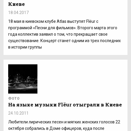
Киеве
18.04.2017
18 мая в киевском клубе Atlas выступят Flёur с
программой «Песни для фильмов». Второго марта этого
года коллектив заявил о том, что прекращает свое
существование. Концерт станет одним из трех последних
в истории группы
ФОТО
На языке музыки Flёur отыграли в Киеве
24.10.2011
Любители лирических песен и мягких женских голосов 22
октября собрались в Доме офицеров, куда после