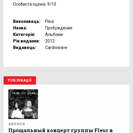
Особиста оцінка: 9/10
Виконавець:
Flёur
Назва:
Пробуждение
Категорія:
Альбоми
Рік видання:
2012
Видавець:
Cardiowave
ПУБЛІКАЦІЇ
АНОНСИ
Прощальный концерт группы Fleur в