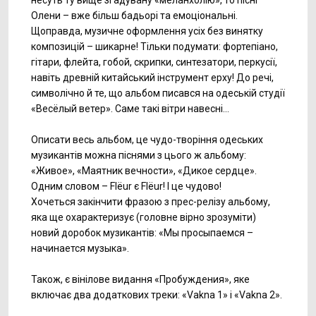
Олени – вже більш бадьорі та емоціональні.
Щоправда, музичне оформлення усіх без винятку
композицій – шикарне! Тільки подумати: фортепіано,
гітари, флейта, гобой, скрипки, синтезатори, перкусії,
навіть древній китайський інструмент ерху! До речі,
символічно й те, що альбом писався на одеській студії
«Весёлый ветер». Саме такі вітри навесні…
Описати весь альбом, це чудо-творіння одеських
музикантів можна піснями з цього ж альбому:
«Живое», «Маятник вечности», «Дикое сердце».
Одним словом – Flёur є Flёur! І це чудово!
Хочеться закінчити фразою з прес-релізу альбому,
яка ще охарактеризує (головне вірно зрозуміти)
новий доробок музикантів: «Мы просыпаемся –
начинается музыка».
Також, є вінілове видання «Пробуждения», яке
включає два додаткових треки: «Vakna 1» і «Vakna 2».