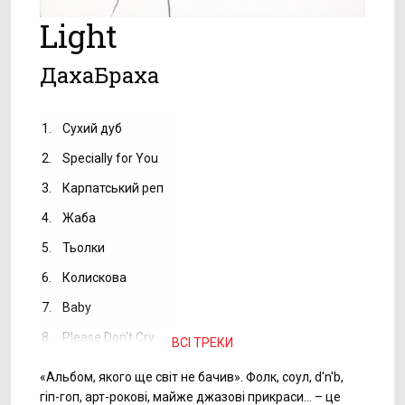
Light
ДахаБраха
1.
Сухий дуб
2.
Specially for You
3.
Карпатський реп
4.
Жаба
5.
Тьолки
6.
Колискова
7.
Baby
8.
Please Don't Cry
ВСІ ТРЕКИ
«Альбом, якого ще світ не бачив». Фолк, соул, d'n'b,
гіп-гоп, арт-рокові, майже джазові прикраси… – це