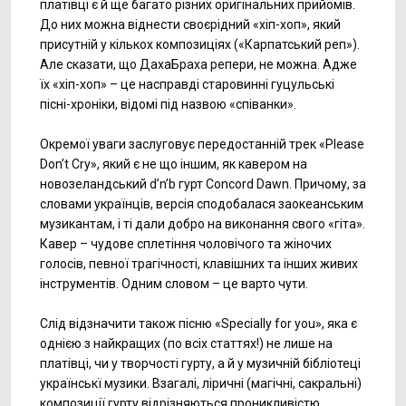
платівці є й ще багато різних оригінальних прийомів.
До них можна віднести своєрідний «хіп-хоп», який
присутній у кількох композиціях («Карпатський реп»).
Але сказати, що ДахаБраха репери, не можна. Адже
їх «хіп-хоп» – це насправді старовинні гуцульські
пісні-хроніки, відомі під назвою «співанки».
Окремої уваги заслуговує передостанній трек «Please
Don’t Cry», який є не що іншим, як кавером на
новозеландський d’n’b гурт Concord Dawn. Причому, за
словами українців, версія сподобалася заокеанським
музикантам, і ті дали добро на виконання свого «гіта».
Кавер – чудове сплетіння чоловічого та жіночих
голосів, певної трагічності, клавішних та інших живих
інструментів. Одним словом – це варто чути.
Слід відзначити також пісню «Specially for you», яка є
однією з найкращих (по всіх статтях!) не лише на
платівці, чи у творчості гурту, а й у музичній бібліотеці
українськї музики. Взагалі, ліричні (магічні, сакральні)
композиції гурту відрізняються проникливістю.