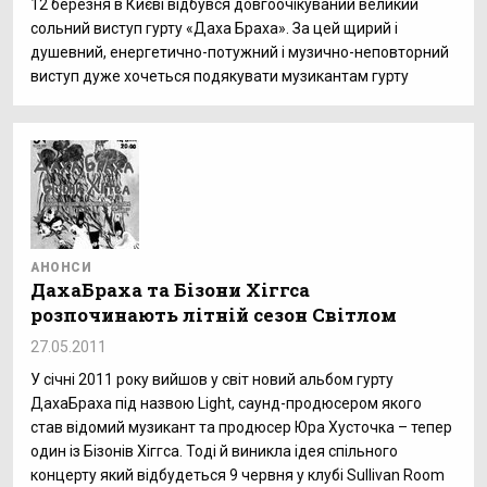
12 березня в Києві відбувся довгоочікуваний великий
сольний виступ гурту «Даха Браха». За цей щирий і
душевний, енергетично-потужний і музично-неповторний
виступ дуже хочеться подякувати музикантам гурту
АНОНСИ
ДахаБраха та Бізони Хіггса
розпочинають літній сезон Світлом
27.05.2011
У січні 2011 року вийшов у світ новий альбом гурту
ДахаБраха під назвою Light, саунд-продюсером якого
став відомий музикант та продюсер Юра Хусточка – тепер
один із Бізонів Хіггса. Тоді й виникла ідея спільного
концерту який відбудеться 9 червня у клубі Sullivan Room