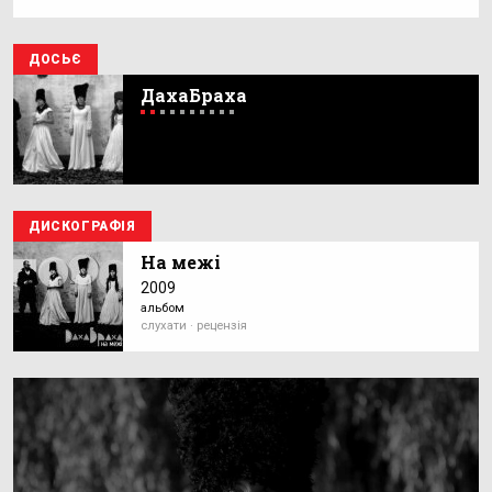
ДОСЬЄ
ДахаБраха
ДИСКОГРАФІЯ
На межі
2009
альбом
слухати · рецензія