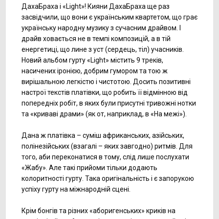
ДахаБраха і «Light»! Кияни ДахаБраха ще раз
засвідчили, що вони є українським квартетом, що грає
українську народну музику з сучасним драйвом. І
драйв ховається не в темпі композицій, а в тій
енергетиці, що лине з уст (сердець, тіл) учасників.
Новий альбом гурту «Light» містить 9 треків,
насичених іронією, добрим гумором та тою ж
вирішальною легкістю і чистотою. Досить позитивні
настрої текстів платівки, що робить її відмінною від
попередніх робіт, в яких були присутні тривожні нотки
та «криваві драми» (як от, наприклад, в «На межі»).
Дана ж платівка – суміш африканських, азійських,
полінезійських (взагалі – яких завгодно) ритмів. Для
того, аби переконатися в тому, слід лише послухати
«Жабу». Але такі прийоми тільки додають
колоритності гурту. Така оригінальність і є запорукою
успіху гурту на міжнародній сцені.
Крім бонгів та різних «аборигенських» криків на