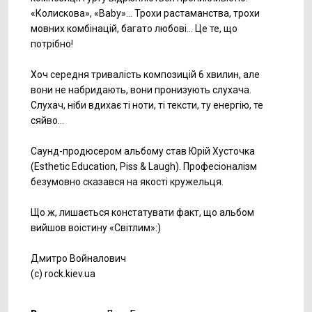
«Колискова», «Baby»… Трохи растаманства, трохи
мовних комбінацій, багато любові… Це те, що
потрібно!
Хоч середня тривалість композицій 6 хвилин, але
вони не набридають, вони пронизують слухача.
Слухач, ніби вдихає ті ноти, ті тексти, ту енергію, те
сяйво…
Саунд-продюсером альбому став Юрій Хусточка
(Esthetic Education, Piss & Laugh). Професіоналізм
безумовно сказався на якості кружельця.
Що ж, лишається констатувати факт, що альбом
вийшов воістину «Світлим»:)
Дмитро Войналович
(c) rock.kiev.ua