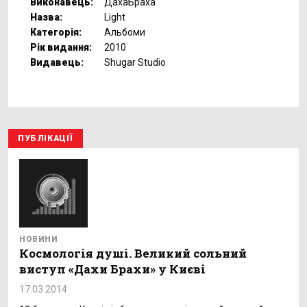
Виконавець:
ДахаБраха
Назва:
Light
Категорія:
Альбоми
Рік видання:
2010
Видавець:
Shugar Studio
ПУБЛІКАЦІЇ
НОВИНИ
Космологія душі. Великий сольний
виступ «Дахи Брахи» у Києві
17.03.2014