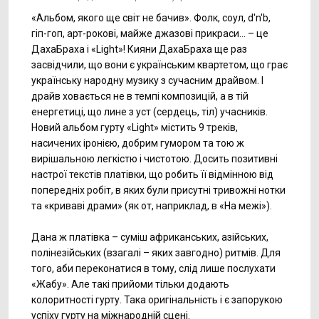
«Альбом, якого ще світ не бачив». Фолк, соул, d'n'b,
гіп-гоп, арт-рокові, майже джазові прикраси… – це
ДахаБраха і «Light»! Кияни ДахаБраха ще раз
засвідчили, що вони є українським квартетом, що грає
українську народну музику з сучасним драйвом. І
драйв ховається не в темпі композицій, а в тій
енергетиці, що лине з уст (сердець, тіл) учасників.
Новий альбом гурту «Light» містить 9 треків,
насичених іронією, добрим гумором та тою ж
вирішальною легкістю і чистотою. Досить позитивні
настрої текстів платівки, що робить її відмінною від
попередніх робіт, в яких були присутні тривожні нотки
та «криваві драми» (як от, наприклад, в «На межі»).
Дана ж платівка – суміш африканських, азійських,
полінезійських (взагалі – яких завгодно) ритмів. Для
того, аби переконатися в тому, слід лише послухати
«Жабу». Але такі прийоми тільки додають
колоритності гурту. Така оригінальність і є запорукою
успіху гурту на міжнародній сцені.