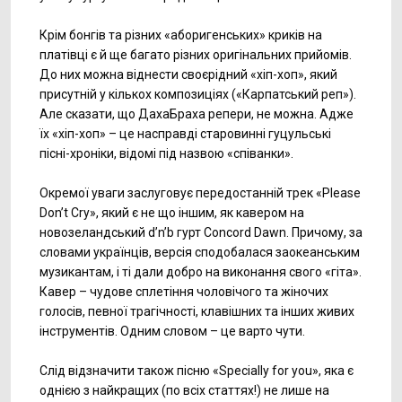
Крім бонгів та різних «аборигенських» криків на
платівці є й ще багато різних оригінальних прийомів.
До них можна віднести своєрідний «хіп-хоп», який
присутній у кількох композиціях («Карпатський реп»).
Але сказати, що ДахаБраха репери, не можна. Адже
їх «хіп-хоп» – це насправді старовинні гуцульські
пісні-хроніки, відомі під назвою «співанки».
Окремої уваги заслуговує передостанній трек «Please
Don’t Cry», який є не що іншим, як кавером на
новозеландський d’n’b гурт Concord Dawn. Причому, за
словами українців, версія сподобалася заокеанським
музикантам, і ті дали добро на виконання свого «гіта».
Кавер – чудове сплетіння чоловічого та жіночих
голосів, певної трагічності, клавішних та інших живих
інструментів. Одним словом – це варто чути.
Слід відзначити також пісню «Specially for you», яка є
однією з найкращих (по всіх статтях!) не лише на