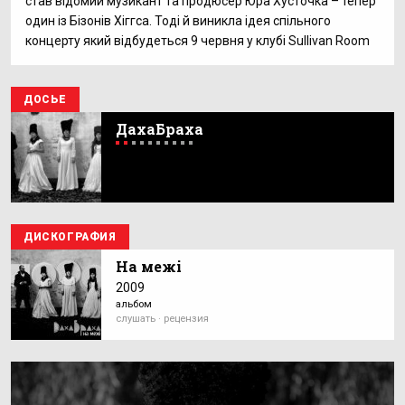
став відомий музикант та продюсер Юра Хусточка – тепер
один із Бізонів Хіггса. Тоді й виникла ідея спільного
концерту який відбудеться 9 червня у клубі Sullivan Room
ДОСЬЕ
ДахаБраха
ДИСКОГРАФИЯ
На межі
2009
альбом
слушать · рецензия