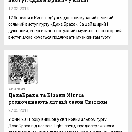
виступ «Дахи Брахи» у Києві
17.03.2014
12 березня в Києві відбувся довгоочікуваний великий
сольний виступ гурту «Даха Браха». За цей щирий і
душевний, енергетично-потужний і музично-неповторний
виступ дуже хочеться подякувати музикантам гурту
АНОНСЫ
ДахаБраха та Бізони Хіггса
розпочинають літній сезон Світлом
27.05.2011
У січні 2011 року вийшов у світ новий альбом гурту
ДахаБраха під назвою Light, саунд-продюсером якого