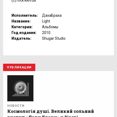
(c) rock.kiev.ua
Исполнитель:
ДахаБраха
Название:
Light
Категория:
Альбомы
Год издания:
2010
Издатель:
Shugar Studio
ПУБЛИКАЦИИ
НОВОСТИ
Космологія душі. Великий сольний