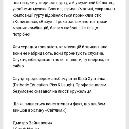
платівці, чи у творчості гурту, а й у музичній бібліотеці
українськї музики. Взагалі, ліричні (магічні, сакральні)
композиції гурту відрізняються проникливістю.
«Колискова», «Baby»… Трохи растаманства, трохи
мовних комбінацій, багато любові… Це те, що
потрібно!
Хоч середня тривалість композицій 6 хвилин, але
вони не набридають, вони пронизують слухача.
Слухач, ніби вдихає ті ноти, ті тексти, ту енергію, те
сяйво…
Саунд-продюсером альбому став Юрій Хусточка
(Esthetic Education, Piss & Laugh). Професіоналізм
безумовно сказався на якості кружельця.
Що ж, лишається констатувати факт, що альбом
вийшов воістину «Світлим»:)
Дмитро Войналович