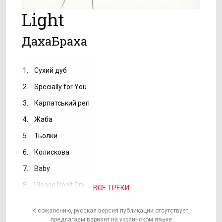
Light
ДахаБраха
1.
Сухий дуб
2.
Specially for You
3.
Карпатський реп
4.
Жаба
5.
Тьолки
6.
Колискова
7.
Baby
8.
Please Don't Cry
ВСЕ ТРЕКИ
К сожалению, русская версия публикации отсутствует,
предлагаем вариант на украинском языке