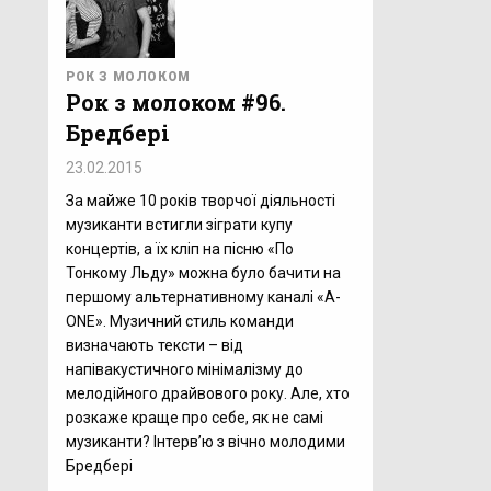
РОК З МОЛОКОМ
Рок з молоком #96.
Бредбері
23.02.2015
За майже 10 років творчої діяльності
музиканти встигли зіграти купу
концертів, а їх кліп на пісню «По
Тонкому Льду» можна було бачити на
першому альтернативному каналі «A-
ONE». Музичний стиль команди
визначають тексти – від
напівакустичного мінімалізму до
мелодійного драйвового року. Але, хто
розкаже краще про себе, як не самі
музиканти? Інтерв’ю з вічно молодими
Бредбері