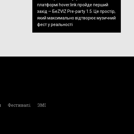
платформі hover.link пройде перший
захід — БеZVIZ Pre-party 1.5. Це простір,
який максимально відтворює музичний
фест у реальності
и
Фестивалі
ЗМІ