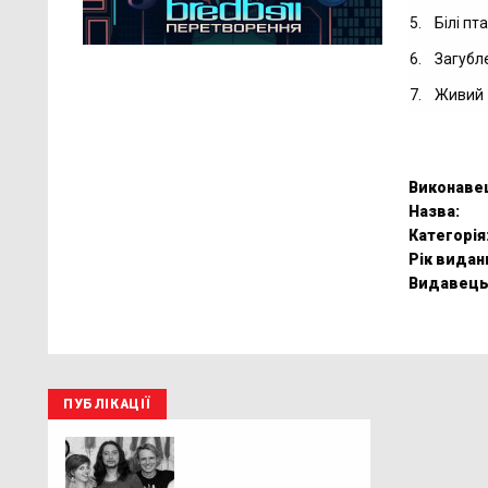
5.
Білі пт
6.
Загубле
7.
Живий
Виконаве
Назва:
Категорія
Рік видан
Видавець
ПУБЛІКАЦІЇ