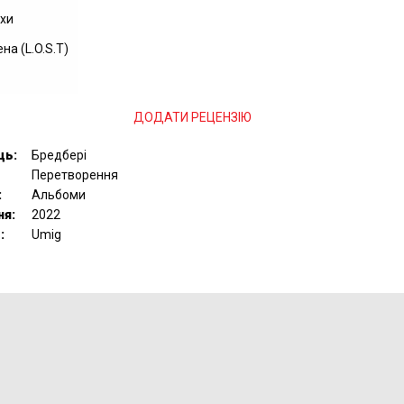
ахи
на (L.O.S.T)
ДОДАТИ РЕЦЕНЗІЮ
ць:
Бредбері
Перетворення
:
Альбоми
ня:
2022
:
Umig