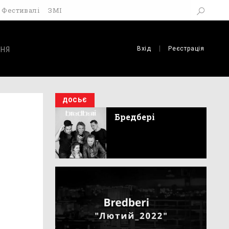
Фестивалі
ЗМІ
Вхід
Реєстрація
НЯ
ДОСЬЄ
Бредбері