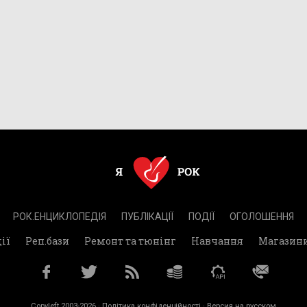
РОК.ЕНЦИКЛОПЕДІЯ
ПУБЛІКАЦІЇ
ПОДІЇ
ОГОЛОШЕННЯ
ії
Реп.бази
Ремонт та тюнінг
Навчання
Магазин
Copyleft 2003-2026 ·
Політика конфіденційності
· Версия на русском