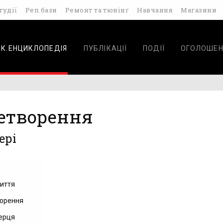
тудії
Реп.бази
Ремонт та тюнінг
Навчання
Магазини
ОК.ЕНЦИКЛОПЕДІЯ
ПУБЛІКАЦІЇ
ПОДІЇ
ОГОЛОШЕН
етворення
ері
иття
орення
серця