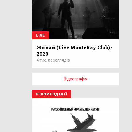
LIVE
Живий (Live MonteRay Club) ·
2020
4 тис. переглядів
Відеографія
РЕКОМЕНДАЦІЇ