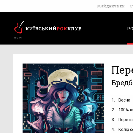
Майданчики
С
Р
v.2.21
Пер
Бредб
1.
Весна
2.
100% ж
3.
Перетв
4.
Колір 