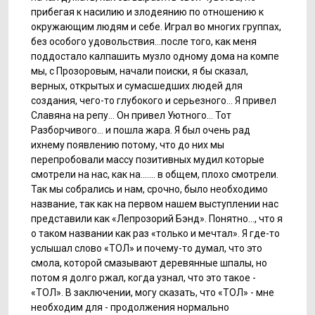
прибегая к насилию и злодеянию по отношению к
окружающим людям и себе. Играл во многих группах,
без особого удовольствия…после того, как меня
поддостало калпашить музло одному дома на компе
мы, с Прозоровым, начали поиски, я бы сказал,
верных, открытых и сумасшедших людей для
создания, чего-то глубокого и серьезного… Я привел
Славяна на репу… Он привел Уютного… Тот
Разборчивого… и пошла жара. Я был очень рад
ихнему появлению потому, что до них мы
перепробовали массу позитивных мудил которые
смотрели на нас, как на……. в общем, плохо смотрели.
Так мы собрались и нам, срочно, было необходимо
название, так как на первом нашем выступлении нас
представили как «Лепрозорий Бэнд». Понятно…, что я
о таком названии как раз «только и мечтал». Я где-то
услышал слово «ТОЛ» и почему-то думал, что это
смола, которой смазывают деревянные шпалы, но
потом я долго ржал, когда узнал, что это такое -
«ТОЛ». В заключении, могу сказать, что «ТОЛ» - мне
необходим для - продолжения нормально