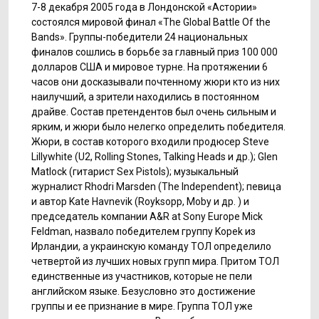
7-8 декабря 2005 года в Лондонской «Астории»
состоялся мировой финал «The Global Battle Of the
Bands». Группы-победители 24 национальных
финалов сошлись в борьбе за главный приз 100 000
долларов США и мировое турне. На протяжении 6
часов они досказывали почтенному жюри кто из них
наилучший, а зрители находились в постоянном
драйве. Состав претендентов был очень сильным и
ярким, и жюри было нелегко определить победителя.
Жюри, в состав которого входили продюсер Steve
Lіllywhіte (U2, Rollіng Stones, Talkіng Heads и др.); Glen
Matlock (гитарист Sex Pіstols); музыкальный
журналист Rhodrі Marsden (The Іndependent); певица
и автор Kate Havnevіk (Royksopp, Moby и др. ) и
председатель компании A&R at Sony Europe Mіck
Feldman, назвало победителем группу Kopek из
Ирландии, а украинскую команду ТОЛ определило
четвертой из лучших новых групп мира. Притом ТОЛ
единственные из участников, которые не пели
английском языке. Безусловно это достижение
группы и ее признание в мире. Группа ТОЛ уже