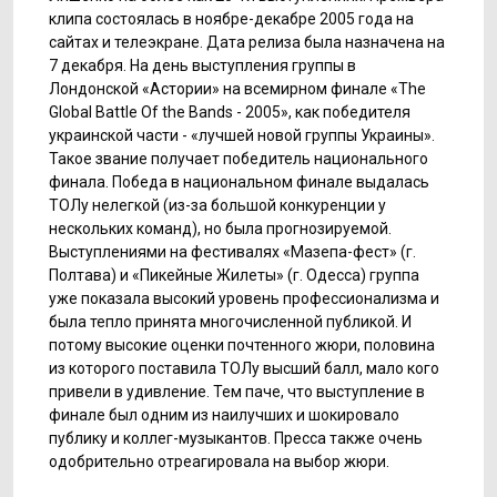
клипа состоялась в ноябре-декабре 2005 года на
сайтах и телеэкране. Дата релиза была назначена на
7 декабря. На день выступления группы в
Лондонской «Астории» на всемирном финале «The
Global Battle Of the Bands - 2005», как победителя
украинской части - «лучшей новой группы Украины».
Такое звание получает победитель национального
финала. Победа в национальном финале выдалась
ТОЛу нелегкой (из-за большой конкуренции у
нескольких команд), но была прогнозируемой.
Выступлениями на фестивалях «Мазепа-фест» (г.
Полтава) и «Пикейные Жилеты» (г. Одесса) группа
уже показала высокий уровень профессионализма и
была тепло принята многочисленной публикой. И
потому высокие оценки почтенного жюри, половина
из которого поставила ТОЛу высший балл, мало кого
привели в удивление. Тем паче, что выступление в
финале был одним из наилучших и шокировало
публику и коллег-музыкантов. Пресса также очень
одобрительно отреагировала на выбор жюри.