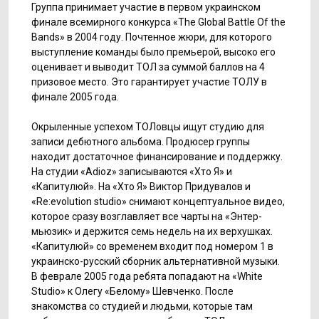
Группа принимает участие в первом украинском
финале всемирного конкурса «The Global Battle Of the
Bands» в 2004 году. Почтенное жюри, для которого
выступление команды было премьерой, высоко его
оценивает и выводит ТОЛ за суммой баллов на 4
призовое место. Это гарантирует участие ТОЛУ в
финале 2005 года.
Окрыленные успехом ТОЛовцы ищут студию для
записи дебютного альбома. Продюсер группы
находит достаточное финансирование и поддержку.
На студии «Adіoz» записываются «Хто Я» и
«Капитулюй». На «Хто Я» Виктор Придувалов и
«Re:evolutіon studіo» снимают концептуальное видео,
которое сразу возглавляет все чарты на «Энтер-
мьюзик» и держится семь недель на их верхушках.
«Капитулюй» со временем входит под номером 1 в
украинско-русский сборник альтернативной музыки.
В феврале 2005 года ребята попадают на «Whіte
Studіo» к Олегу «Белому» Шевченко. После
знакомства со студией и людьми, которые там