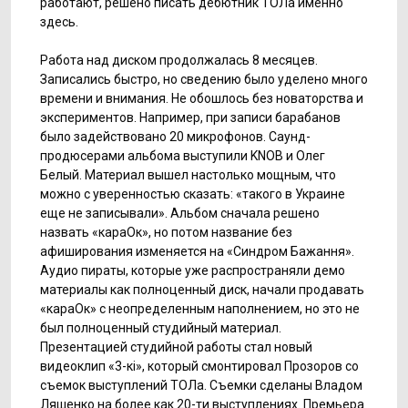
работают, решено писать дебютник ТОЛа именно
здесь.
Работа над диском продолжалась 8 месяцев.
Записались быстро, но сведению было уделено много
времени и внимания. Не обошлось без новаторства и
экспериментов. Например, при записи барабанов
было задействовано 20 микрофонов. Саунд-
продюсерами альбома выступили KNOB и Олег
Белый. Материал вышел настолько мощным, что
можно с уверенностью сказать: «такого в Украине
еще не записывали». Альбом сначала решено
назвать «караОк», но потом название без
афиширования изменяется на «Синдром Бажання».
Аудио пираты, которые уже распространяли демо
материалы как полноценный диск, начали продавать
«караОк» с неопределенным наполнением, но это не
был полноценный студийный материал.
Презентацией студийной работы стал новый
видеоклип «3-кі», который смонтировал Прозоров со
съемок выступлений ТОЛа. Съемки сделаны Владом
Ляшенко на более как 20-ти выступлениях. Премьера