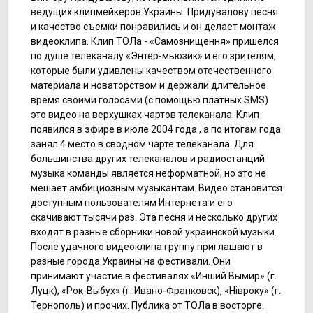
ведущих клипмейкеров Украины. Придувалову песня
и качество съемки понравились и он делает монтаж
видеоклипа. Клип ТОЛа - «Самознищення» пришелся
по душе телеканалу «Энтер-мьюзик» и его зрителям,
которые были удивлены качеством отечественного
материала и новаторством и держали длительное
время своими голосами (с помощью платных SMS)
это видео на верхушках чартов телеканала. Клип
появился в эфире в июле 2004 года , а по итогам года
занял 4 место в сводном чарте телеканала. Для
большинства других телеканалов и радиостанций
музыка команды является неформатной, но это не
мешает амбициозным музыкантам. Видео становится
доступным пользователям Интернета и его
скачивают тысячи раз. Эта песня и несколько других
входят в разные сборники новой украинской музыки.
После удачного видеоклипа группу приглашают в
разные города Украины на фестивали. Они
принимают участие в фестивалях «Инший Вымир» (г.
Луцк), «Рок-Выбух» (г. Ивано-Франковск), «Нівроку» (г.
Тернополь) и прочих. Публика от ТОЛа в восторге.