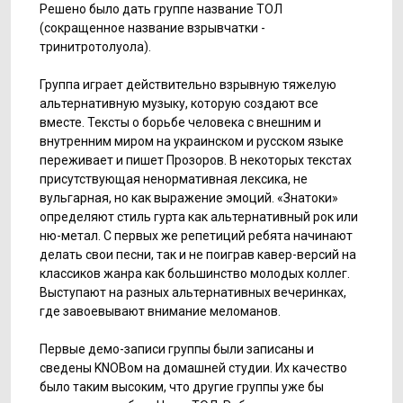
Решено было дать группе название ТОЛ
(сокращенное название взрывчатки -
тринитротолуола).
Группа играет действительно взрывную тяжелую
альтернативную музыку, которую создают все
вместе. Тексты о борьбе человека с внешним и
внутренним миром на украинском и русском языке
переживает и пишет Прозоров. В некоторых текстах
присутствующая ненормативная лексика, не
вульгарная, но как выражение эмоций. «Знатоки»
определяют стиль гурта как альтернативный рок или
ню-метал. С первых же репетиций ребята начинают
делать свои песни, так и не поиграв кавер-версий на
классиков жанра как большинство молодых коллег.
Выступают на разных альтернативных вечеринках,
где завоевывают внимание меломанов.
Первые демо-записи группы были записаны и
сведены KNOBом на домашней студии. Их качество
было таким высоким, что другие группы уже бы