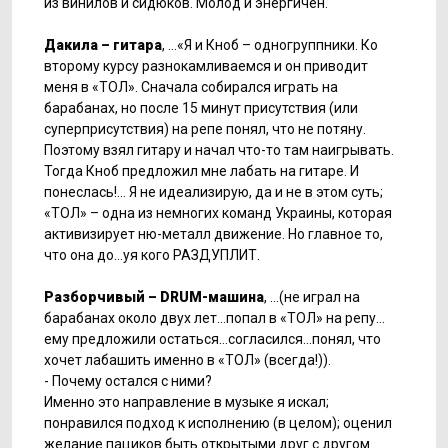
из винилов и сидюков. Молод и энергичен.
Дакила – гитара
, …«Я и Кноб – одногруппники. Ко
второму курсу разнокамливаемся и он приводит
меня в «ТОЛ». Сначала собирался играть на
барабанах, но после 15 минут присутствия (или
суперприсутствия) на репе понял, что не потяну.
Поэтому взял гитару и начал что-то там наигрывать.
Тогда Кноб предложил мне лабать на гитаре. И
понеслась!… Я не идеализирую, да и не в этом суть;
«ТОЛ» – одна из немногих команд Украины, которая
активизирует ню-металл движение. Но главное то,
что она до…уя кого РАЗДУПЛИТ.
Разборчивый – DRUM-машина
, …(не играл на
барабанах около двух лет…попал в «ТОЛ» на репу…
ему предложили остаться…согласился…понял, что
хочет лабашить именно в «ТОЛ» (всегда!)).
- Почему остался с ними?
Именно это направление в музыке я искал;
понравился подход к исполнению (в целом); оценил
желание пациков быть открытыми друг с другом