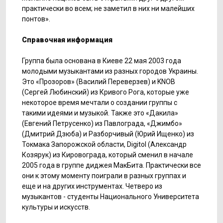
практически во всем; не заметил в них ни малейших
понтов».
Справочная информация
Группа была основана в Киеве 22 мая 2003 года
молодыми музыкантами из разных городов Украины.
Это «Прозоров» (Василий Переверзев) и KNOB
(Сергей Любинский) из Кривого Рога, которые уже
некоторое время мечтали о создании группы с
такими идеями и музыкой. Также это «Дакила»
(Евгений Петрусенко) из Павлограда, «Джимбо»
(Дмитрий Дзюба) и Разборчивый (Юрий Ищенко) из
Токмака Запорожской области, Dіgіtol (Александр
Козярук) из Кировограда, который сменил в начале
2005 года в группе диджея МакБита. Практически все
они к этому моменту поиграли в разных группах и
еще и на других инструментах. Четверо из
музыкантов - студенты Национального Университета
культуры и искусств.