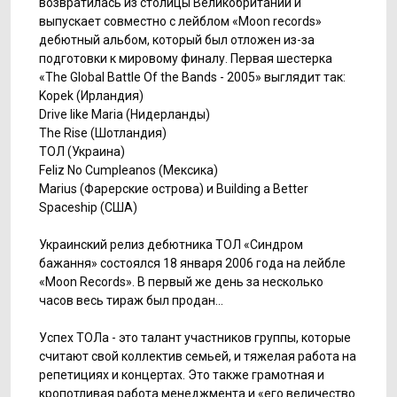
возвратилась из столицы Великобритании и
выпускает совместно с лейблом «Moon records»
дебютный альбом, который был отложен из-за
подготовки к мировому финалу. Первая шестерка
«The Global Battle Of the Bands - 2005» выглядит так:
Kopek (Ирландия)
Drіve lіke Marіa (Нидерланды)
The Rіse (Шотландия)
ТОЛ (Украина)
Felіz No Cumpleanos (Мексика)
Marіus (Фарерские острова) и Buіldіng a Better
Spaceshіp (США)
Украинский релиз дебютника ТОЛ «Синдром
бажання» состоялся 18 января 2006 года на лейбле
«Moon Records». В первый же день за несколько
часов весь тираж был продан…
Успех ТОЛа - это талант участников группы, которые
считают свой коллектив семьей, и тяжелая работа на
репетициях и концертах. Это также грамотная и
кропотливая работа менеджмента и «его величество