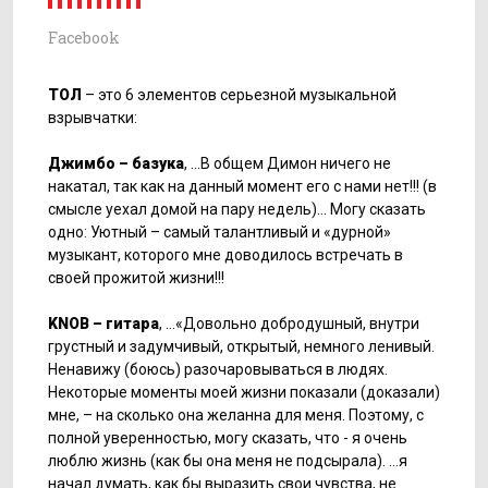
Facebook
ТОЛ
– это 6 элементов серьезной музыкальной
взрывчатки:
Джимбо – базука
, …В общем Димон ничего не
накатал, так как на данный момент его с нами нет!!! (в
смысле уехал домой на пару недель)… Могу сказать
одно: Уютный – самый талантливый и «дурной»
музыкант, которого мне доводилось встречать в
своей прожитой жизни!!!
KNOB – гитара
, …«Довольно добродушный, внутри
грустный и задумчивый, открытый, немного ленивый.
Ненавижу (боюсь) разочаровываться в людях.
Некоторые моменты моей жизни показали (доказали)
мне, – на сколько она желанна для меня. Поэтому, с
полной уверенностью, могу сказать, что - я очень
люблю жизнь (как бы она меня не подсырала). …я
начал думать, как бы выразить свои чувства, не