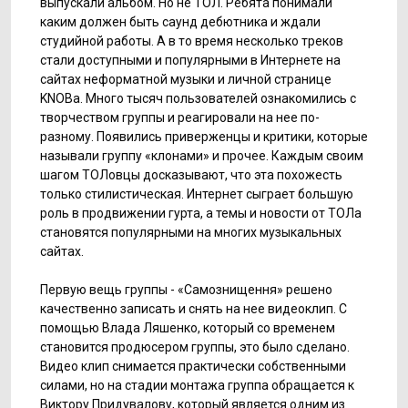
выпускали альбом. Но не ТОЛ. Ребята понимали
каким должен быть саунд дебютника и ждали
студийной работы. А в то время несколько треков
стали доступными и популярными в Интернете на
сайтах неформатной музыки и личной странице
KNOBа. Много тысяч пользователей ознакомились с
творчеством группы и реагировали на нее по-
разному. Появились приверженцы и критики, которые
называли группу «клонами» и прочее. Каждым своим
шагом ТОЛовцы досказывают, что эта похожесть
только стилистическая. Интернет сыграет большую
роль в продвижении гурта, а темы и новости от ТОЛа
становятся популярными на многих музыкальных
сайтах.
Первую вещь группы - «Самознищення» решено
качественно записать и снять на нее видеоклип. С
помощью Влада Ляшенко, который со временем
становится продюсером группы, это было сделано.
Видео клип снимается практически собственными
силами, но на стадии монтажа группа обращается к
Виктору Придувалову, который является одним из