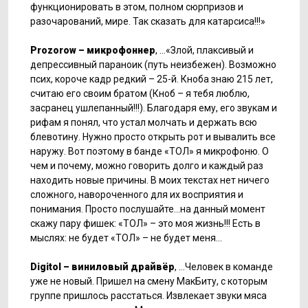
функционировать в этом, полном сюрпризов и
разочарований, мире. Так сказать для катарсиса!!!»
Prozorow – микрофоннер
, …«Злой, плаксивый и
депрессивный параноик (путь неизбежен). Возможно
псих, короче кадр редкий – 25-й. Кноба знаю 215 лет,
считаю его своим братом (Кноб – я тебя люблю,
засранец ушлепанный!!!). Благодаря ему, его звукам и
рифам я понял, что устал молчать и держать всю
блевотину. Нужно просто открыть рот и вывалить все
наружу. Вот поэтому в банде «ТОЛ» я микрофоню. О
чем и почему, можно говорить долго и каждый раз
находить новые причины. В моих текстах нет ничего
сложного, навороченного для их восприятия и
понимания. Просто послушайте…на данный момент
скажу пару фишек: «ТОЛ» – это моя жизнь!!! Есть в
мыслях: не будет «ТОЛ» – не будет меня…
Digitol – виниловый драйвёр
, …Человек в команде
уже не новый. Пришел на смену МакБиту, с которым
группе пришлось расстаться. Извлекает звуки мяса