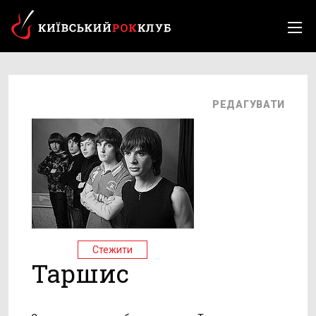
РЕДАГУВАТИ
Стежити
Таршис