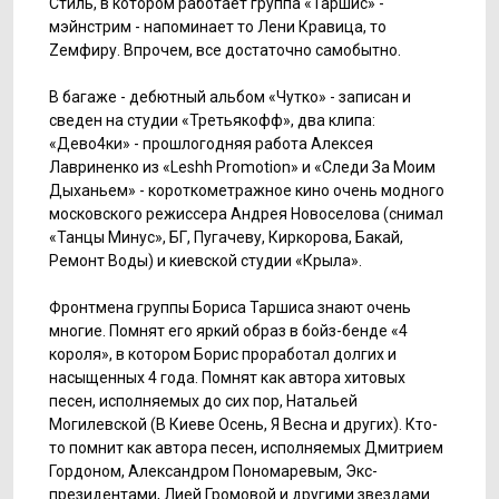
Стиль, в котором работает группа «Таршис» -
мэйнстрим - напоминает то Лени Кравица, то
Zемфиру. Впрочем, все достаточно самобытно.
В багаже - дебютный альбом «Чутко» - записан и
сведен на студии «Третьякофф», два клипа:
«Дево4ки» - прошлогодняя работа Алексея
Лавриненко из «Leshh Promotion» и «Следи За Моим
Дыханьем» - короткометражное кино очень модного
московского режиссера Андрея Новоселова (снимал
«Танцы Минус», БГ, Пугачеву, Киркорова, Бакай,
Ремонт Воды) и киевской студии «Крыла».
Фронтмена группы Бориса Таршиса знают очень
многие. Помнят его яркий образ в бойз-бенде «4
короля», в котором Борис проработал долгих и
насыщенных 4 года. Помнят как автора хитовых
песен, исполняемых до сих пор, Натальей
Могилевской (В Киеве Осень, Я Весна и других). Кто-
то помнит как автора песен, исполняемых Дмитрием
Гордоном, Александром Пономаревым, Экс-
президентами, Лией Громовой и другими звездами