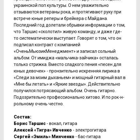
украинской поп культуры. О нем уважительно
отзываются ветераны рока, и протягивают руку при
встрече юные реперы и брейкера с Майдана.
Последний год долетали обрывки информации о том,
что Таршис «сколотил» живую команду, и даже где-
то систематически выступает. Говорят о том, что он
подписал контракт с компанией
«ОченьМьюзикМенеджмент» и записал сольный
альбом. От имиджа «мальчика-зайчика» осталась
только стрижка. Вместо сладкого пения «песен для
юных девочек» - пронзительно искренняя лирика в
«Следи за моим дыханьем» и мощный гитарный вал в
«Мне бы летать» и «Яркие звезды». Действительно
получился потрясающий альбом. Очень гитарно.
Подозрительно профессионально хитово. И по рок-н-
рольному очень честно.
Cостав:
Борис Таршис
- вокал, гитара
Алексей «Тигра» Ивченко
- электрогитара
Сергей «Эмиль» Минченко
- бас-гитара