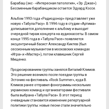
Барабаш (экс - «Интересная патология«, «Эр. Джаз»).
Бессменным барабанщиком остается Эдуард Коссе.
Альбом 1993 года «Радиодонор» представляет уже
новую «Табула Расу». В 1994 году в студии «Артима»
дописывается дополнение к альбому и выходит
очередной тираж концерта на аудиокассеты. В самом
конце 1995 года в «Табула Расе» появляется
эксцентричный басист Александр Киктев (был
сессионным музыкантом в московских командах
«Игра» и «Мастер»), потом клавишник Сергей
Мищенко.
Продюсированием группы занялся Виталий Климов.
Это решение возникло после поездки группы в
Эстонию на фестиваль «Rock Summer», куда В.
Климов ранее отправил фонограммы нескольких
украинских команд и организаторами фестиваля
была выбрана «Табула Раса». В этот период
очевидным становится изменение репертуарной
политики группы: новые песни стали значительно