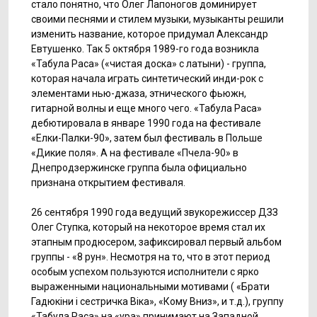
стало понятно, что Олег Лапоногов доминирует
своими песнями и стилем музыки, музыканты решили
изменить название, которое придумал Александр
Евтушенко. Так 5 октября 1989-го года возникла
«Табула Раса» («чистая доска» с латыни) - группа,
которая начала играть синтетический инди-рок с
элементами нью-джаза, этнического фьюжн,
гитарной волны и еще много чего. «Табула Раса»
дебютировала в январе 1990 года на фестивале
«Елки-Палки-90», затем был фестиваль в Польше
«Дикие поля». А на фестивале «Пчела-90» в
Днепродзержинске группа была официально
признана открытием фестиваля.
26 сентября 1990 года ведущий звукорежиссер ДЗЗ
Олег Ступка, который на некоторое время стал их
этапным продюсером, зафиксировал первый альбом
группы - «8 рун». Несмотря на то, что в этот период
особым успехом пользуются исполнители с ярко
выраженными национальными мотивами ( «Брати
Гадюкіни і сестричка Віка», «Кому Вниз», и т.д.), группу
«Табула Раса» на «ура» принимают на Западной