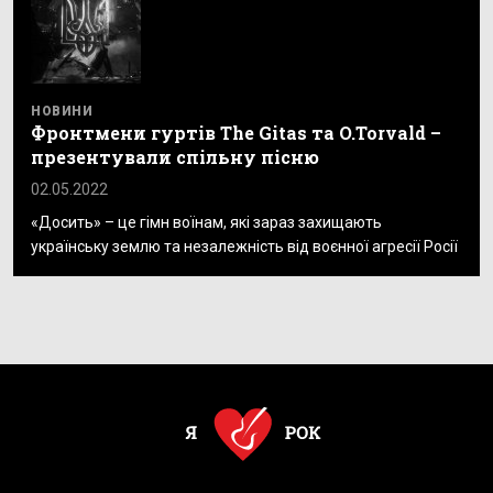
НОВИНИ
Фронтмени гуртів The Gitas та O.Torvald –
презентували спільну пісню
02.05.2022
«Досить» – це гімн воїнам, які зараз захищають
українську землю та незалежність від воєнної агресії Росії