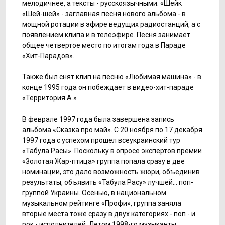
мелодичнее, а тексты - русскоязычными. «Шейк
«Шей-шей» - заглавная песня нового альбома - в
мощной ротации в эфире ведущих радиостанций, а с
появлением клипа и в телеэфире. Песня занимает
общее четвертое место по итогам года в Параде
«Хит-Парадов».
Также был снят клип на песню «Любимая машина» - в
конце 1995 года он побеждает в видео-хит-параде
«Территория А.»
В феврале 1997 года была завершена запись
альбома «Сказка про май». С 20 ноября по 17 декабря
1997 года с успехом прошел всеукраинский тур
«Табула Расы». Поскольку в опросе экспертов премии
«Золотая Жар-птица» группа попала сразу в две
номинации, это дало возможность жюри, объединив
результаты, объявить «Табула Расу» лучшей… поп-
группой Украины. Осенью, в национальном
музыкальном рейтинге «Профи», группа заняла
вторые места тоже сразу в двух категориях - поп - и
рок - исполнителей. Летом 1998-го музыканты