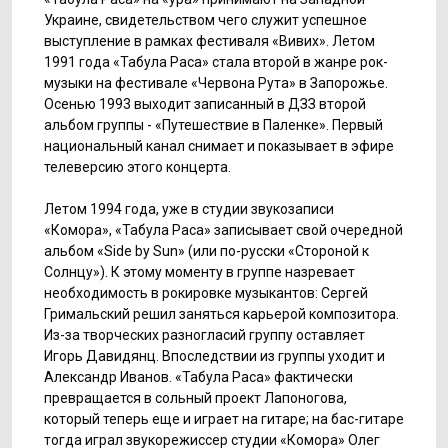
Украине, свидетельством чего служит успешное
выступление в рамках фестиваля «Вивих». Летом
1991 года «Табула Раса» стала второй в жанре рок-
музыки на фестивале «Червона Рута» в Запорожье.
Осенью 1993 выходит записанный в ДЗЗ второй
альбом группы - «Путешествие в Паленке». Первый
национальный канал снимает и показывает в эфире
телеверсию этого концерта.
Летом 1994 года, уже в студии звукозаписи
«Комора», «Табула Раса» записывает свой очередной
альбом «Side by Sun» (или по-русски «Стороной к
Солнцу»). К этому моменту в группе назревает
необходимость в рокировке музыкантов: Сергей
Гримальский решил заняться карьерой композитора.
Из-за творческих разногласий группу оставляет
Игорь Давидянц. Впоследствии из группы уходит и
Александр Иванов. «Табула Раса» фактически
превращается в сольный проект Лапоногова,
который теперь еще и играет на гитаре; на бас-гитаре
тогда играл звукорежиссер студии «Комора» Олег