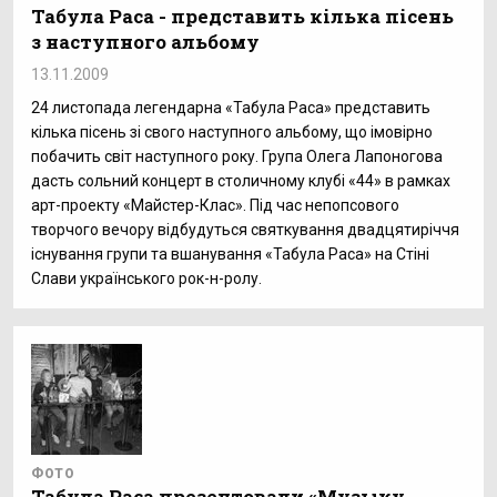
Табула Раса - представить кілька пісень
з наступного альбому
13.11.2009
24 листопада легендарна «Табула Раса» представить
кілька пісень зі свого наступного альбому, що імовірно
побачить світ наступного року. Група Олега Лапоногова
дасть сольний концерт в столичному клубі «44» в рамках
арт-проекту «Майстер-Клас». Під час непопсового
творчого вечору відбудуться святкування двадцятиріччя
існування групи та вшанування «Табула Раса» на Стіні
Слави українського рок-н-ролу.
ФОТО
Табула Раса презентовали «Музыку