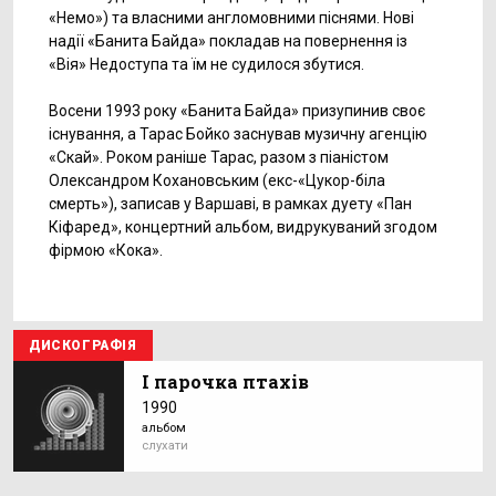
«Немо») та власними англомовними піснями. Нові
надії «Банита Байда» покладав на повернення із
«Вія» Недоступа та їм не судилося збутися.
Восени 1993 року «Банита Байда» призупинив своє
існування, а Тарас Бойко заснував музичну агенцію
«Скай». Роком раніше Тарас, разом з піаністом
Олександром Кохановським (екс-«Цукор-біла
смерть»), записав у Варшаві, в рамках дуету «Пан
Кіфаред», концертний альбом, видрукуваний згодом
фірмою «Кока».
ДИСКОГРАФІЯ
І парочка птахів
1990
альбом
слухати