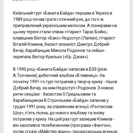
Київський гурт «Банита Байда» першим в Україні в
1989 році почав грати готичний рок, до того ж
приправлений українським мелосом. А піонерами на
цьому терені стали співак-гітарист Тарас Бойко,
клавішник Віктор «Бакс» Недоступ (Лапкін), гітарист
Віталій Климов, басист-вокаліст Дмитро Добрий-
Вечір, барабанщик Микола Родіонов та сейшн-
скрипаль Віктор Крисько («Ер. Джаз»).
В 1990 році «Банита Байда» записав в БЗЗ (реж.
А.Толчанов) дебютний альбом «В пивниці». На
початку 1991-го гурт потрапив у творчу кризу - пішов
Добрий-Вечір, за ним Недоступ і Родіонов. З новою
ритм-секцією - басистом О.Гридньовим та
барабанщиком В.Стронським «Байда» записав у
грудні 1991 року, за сприянням агенції «Ростислав
Шоу», п’ять пісень до нового альбому та знову
потрапив у кризу. На цей раз гурт залишив Климов -
він захопився телебаченням (програма «Фантон»,
потім студія «Майстер-відео», продюсерська агенція