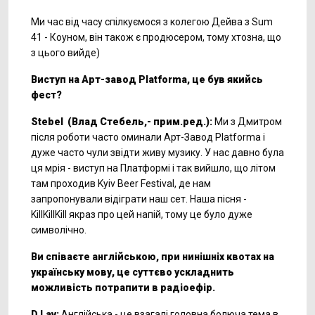
Ми час від часу спілкуємося з колегою Дейва з Sum
41 - Коуном, він також є продюсером, тому хтозна, що
з цього вийде)
Виступ на Арт-завод Platforma, це був якийсь
фест?
Stebel (Влад Стебель,- прим.ред.):
Ми з Дмитром
після роботи часто оминали Арт-Завод Platforma і
дуже часто чули звідти живу музику. У нас давно була
ця мрія - виступ на Платформі і так вийшло, що літом
там проходив Kyiv Beer Festival, де нам
запропонували відіграти наш сет. Наша пісня -
KillKillKill якраз про цей напій, тому це було дуже
символічно.
Ви співаєте англійською, при нинішніх квотах на
українську мову, це суттєво ускладнить
можливість потрапити в радіоефір.
D.Lav:
Англійська - це взагалі головна болюча тема в