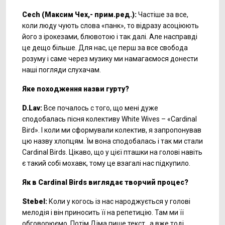
Cech (Максим Чех,- прим.ред.):
Частіше за все,
коли люду чують слова «панк», то відразу асоціюють
його з ірокезами, блювотою і так далі. Але насправді
це дещо більше. Для нас, це перш за все свобода
розуму і саме через музику ми намагаємося донести
наші погляди слухачам.
Яке походження назви гурту?
D.Lav:
Все почалось с того, що мені дуже
сподобалась пісня колективу White Wives – «Cardinal
Bird». І коли ми сформували колектив, я запропонував
цю назву хлопцям. Їм вона сподобалась і так ми стали
Cardinal Birds. Цікаво, що у цієї пташки на голові навіть
є такий собі мохавк, тому це взагалі нас підкупило.
Як в Cardinal Birds виглядає творчий процес?
Stebel:
Коли у когось із нас народжується у голові
мелодія і він приносить її на репетицію. Там ми її
обговорюємо, Потім Діма пише текст , а вже тоді