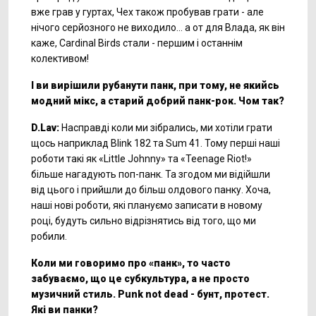
вже грав у гуртах, Чех також пробував грати - але
нічого серйозного не виходило... а от для Влада, як він
каже, Cardinal Birds стали - першим і останнім
колективом!
І ви вирішили рубанути панк, при тому, не якийсь
модний мікс, а старий добрий панк-рок. Чом так?
D.Lav:
Насправді коли ми зібрались, ми хотіли грати
щось наприклад Blink 182 та Sum 41. Тому перші наші
роботи такі як «Little Johnny» та «Teenage Riot!»
більше нагадують поп-панк. Та згодом ми відійшли
від цього і прийшли до більш олдового панку. Хоча,
наші нові роботи, які плануємо записати в новому
році, будуть сильно відрізнятись від того, що ми
робили.
Коли ми говоримо про «панк», то часто
забуваємо, що це субкультура, а не просто
музичний стиль. Punk not dead - бунт, протест.
Які ви панки?