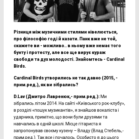
Різниця між музичними стилями нівелюється,
про філософію годі й казати. Панк вже не той,
скажете ви - можливо.. в ньому вже немає того
бунту і протесту, але все ще вирує кураж
свободи та дух молодості. Знайомтесь - Cardinal
Birds.
Cardinal Birds утворились не так давно (2015
, -
прим.ред.), як ви зібрались?
D.Lav (Дмитро Лавренюк,- прим.ред.):
Ми
зібрались літом 2014. На сайті «Київського рок-клубу»,
в розділі «пошук музикантів», я знайшов вокаліста і
ударника, примітно, що вони були друзями та
навчались в одній школі. Місце гітариста я
запропонував своєму кузену – Владу (Влад Стебель,-
прим.ред.). Так все і почалось. Особисто я до цього