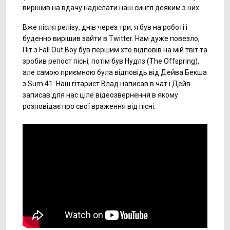
вирішив на вдачу надіслати наш сингл деяким з них.
Вже після релізу, днів через три, я був на роботі і
буденно вирішив зайти в Twitter. Нам дуже повезло,
Піт з Fall Out Boy був першим хто відповів на мій твіт та
зробив репост пісні, потім був Нудлз (The Offspring),
але самою приємною була відповідь від Дейва Бекша
з Sum 41. Наш гітарист Влад написав в чат і Дейв
записав для нас ціле відеозвернення в якому
розповідає про свої враження від пісні.