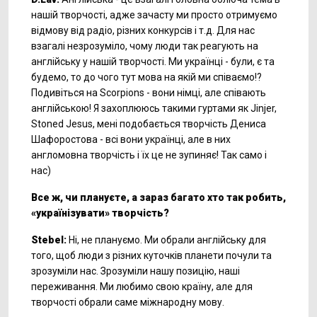
нашій творчості, адже зачасту ми просто отримуємо
відмову від радіо, різних конкурсів і т.д. Для нас
взагалі незрозуміло, чому люди так реагують на
англійську у нашій творчості. Ми українці - були, є та
будемо, то до чого тут мова на якій ми співаємо!?
Подивіться на Scorpions - вони німці, але співають
англійською! Я захоплююсь такими гуртами як Jinjer,
Stoned Jesus, мені подобається творчість Дениса
Шафоростова - всі вони українці, але в них
англомовна творчість і їх це не зупиняє! Так само і
нас)
Все
ж, чи плануєте, а зараз багато хто так робить,
«українізувати» творчість?
Stebel:
Ні, не плануємо. Ми обрали англійську для
того, щоб люди з різних куточків планети почули та
зрозуміли нас. Зрозуміли нашу позицію, наші
переживання. Ми любимо свою країну, але для
творчості обрали саме міжнародну мову.