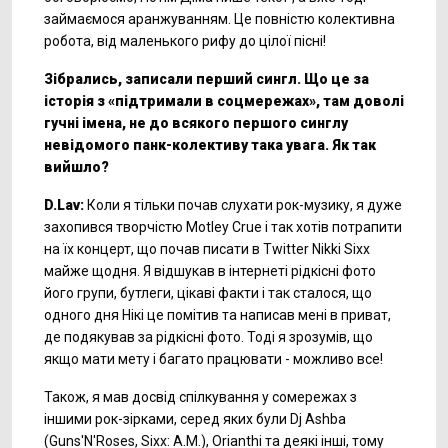
займаємося аранжуванням. Це повністю колективна
робота, від маленького рифу до цілої пісні!
Зібрались, записали перший сингл. Що це за
історія з «підтримали в соцмережах», там доволі
гучні імена, не до всякого першого синглу
невідомого панк-колективу така увага. Як так
вийшло?
D.Lav:
Коли я тільки почав слухати рок-музику, я дуже
захопився творчістю Motley Crue і так хотів потрапити
на їх концерт, що почав писати в Twitter Nikki Sixx
майже щодня. Я відшукав в інтернеті рідкісні фото
його групи, бутлеги, цікаві факти і так сталося, що
одного дня Нікі це помітив та написав мені в приват,
де подякував за рідкісні фото. Тоді я зрозумів, що
якщо мати мету і багато працювати - можливо все!
Також, я мав досвід спілкування у сомережах з
іншими рок-зірками, серед яких були Dj Ashba
(Guns'N'Roses, Sixx: A.M.), Orianthi та деякі інші, тому