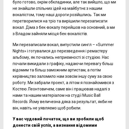
було готово, окрім обкладинки, але так вийшло, що ми
не знайшли спільних ідей на майбутнє з нашим
вокалістом, тому наші дороги розійшлись. Так ми
перетворилися на тріо та вирішили перезаписати
вокал. Діма з бек-вокалу перейшов на основний, а ми
з Владом зайняли місця бек-вокалістів.
Ми перезаписали вокал, випустили сингл – «Summer
Nights» і готувалися до перезведення і ремастеру
альбому, як почались неприємності зі студією. Нас
почали викидали з графіку, надаючи перевагу більш
відомим та більш заможним артистам, а потім
керівництво заломило нам зовсім іншу суму за свою
роботу. Ми забрали проект, а літом я познайомився з
Костею Леонтовичем, саме він і працював надалі з
нами та нашим матеріалом на студії Music Ball
Records. Йому величезна дяка за результат, якби не
він, навіть не уявляємо щоб робили.
У вас чудовий початок, що ви зробили щоб
донести свій успіх, а визнання відомими