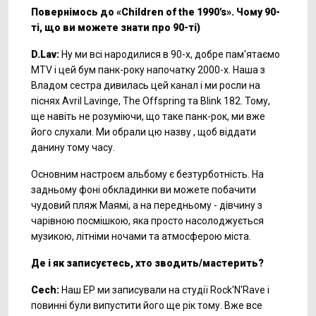
Повернімось до «Children of the 1990's». Чому 90-
ті, що ви можете знати про 90-ті)
D.Lav:
Ну ми всі народилися в 90-х, добре пам'ятаємо
МTV і цей бум панк-року напочатку 2000-х. Наша з
Владом сестра дивилась цей канал і ми росли на
піснях Avril Lavinge, The Offspring та Blink 182. Тому,
ще навіть не розуміючи, що таке панк-рок, ми вже
його слухали. Ми обрали цю назву , щоб віддати
данину тому часу.
Основним настроєм альбому є безтурботність. На
задньому фоні обкладинки ви можете побачити
чудовий пляж Маямі, а на передньому - дівчину з
чарівною посмішкою, яка просто насолоджується
музикою, літніми ночами та атмосферою міста.
Де і як записуєтесь, хто зводить/мастерить?
Cech:
Наш ЕР ми записували на студії Rock'N'Rave і
повинні були випустити його ще рік тому. Вже все