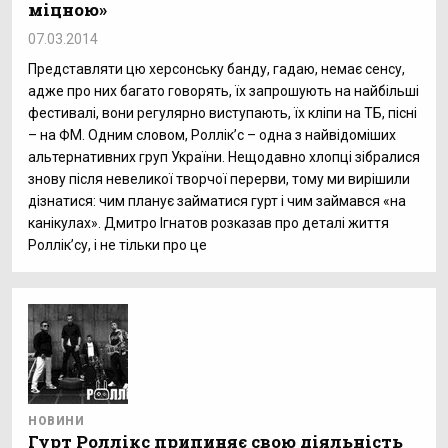
міцною»
07.03.2014
Представляти цю херсонську банду, гадаю, немає сенсу,
адже про них багато говорять, їх запрошують на найбільші
фестивалі, вони регулярно виступають, їх кліпи на ТБ, пісні
– на ФМ. Одним словом, Роллік’с – одна з найвідоміших
альтернативних груп України. Нещодавно хлопці зібралися
знову після невеликої творчої перерви, тому ми вирішили
дізнатися: чим планує займатися гурт і чим займався «на
канікулах». Дмитро Ігнатов розказав про деталі життя
Роллік’су, і не тільки про це
НОВИНИ
Гурт Роллікс припиняє свою діяльність