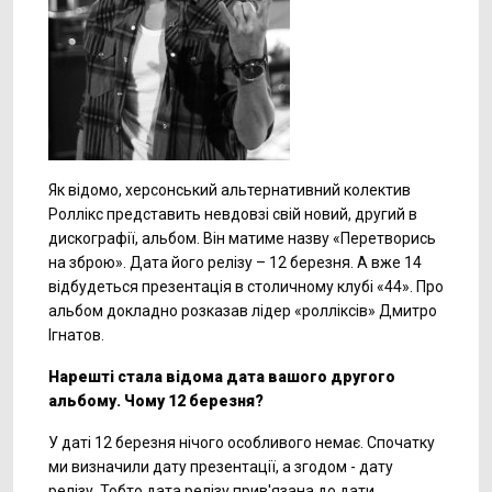
Як відомо, херсонський альтернативний колектив
Роллікс представить невдовзі свій новий, другий в
дискографії, альбом. Він матиме назву «Перетворись
на зброю». Дата його релізу – 12 березня. А вже 14
відбудеться презентація в столичному клубі «44». Про
альбом докладно розказав лідер «ролліксів» Дмитро
Ігнатов.
Нарешті стала відома дата вашого другого
альбому. Чому 12 березня?
У даті 12 березня нічого особливого немає. Спочатку
ми визначили дату презентації, а згодом - дату
релізу. Тобто дата релізу прив'язана до дати