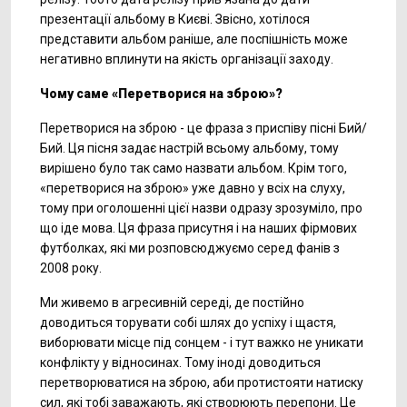
презентації альбому в Києві. Звісно, хотілося
представити альбом раніше, але поспішність може
негативно вплинути на якість організації заходу.
Чому саме «Перетворися на зброю»?
Перетворися на зброю - це фраза з приспіву пісні Бий/
Бий. Ця пісня задає настрій всьому альбому, тому
вирішено було так само назвати альбом. Крім того,
«перетворися на зброю» уже давно у всіх на слуху,
тому при оголошенні цієї назви одразу зрозуміло, про
що іде мова. Ця фраза присутня і на наших фірмових
футболках, які ми розповсюджуємо серед фанів з
2008 року.
Ми живемо в агресивній середі, де постійно
доводиться торувати собі шлях до успіху і щастя,
виборювати місце під сонцем - і тут важко не уникати
конфлікту у відносинах. Тому іноді доводиться
перетворюватися на зброю, аби протистояти натиску
сил, які тобі заважають, які створюють перепони. Це