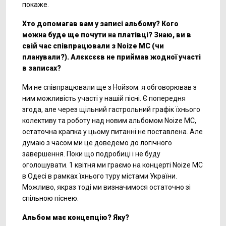
покаже.
Хто допомагав вам у записі альбому? Кого
можна буде ще почути на платівці? Знаю, ви в
свій час співпрацювали з Noize MC (чи
планували?). Алєксєєв не приймав жодної участі
в записах?
Ми не співпрацювали ще з Нойзом: я обговорював з
ним можливість участі у нашій пісні. Є попередня
згода, але через щільний гастрольний графік їхнього
колективу та роботу над новим альбомом Noize MC,
остаточна крапка у цьому питанні не поставлена. Але
думаю з часом ми це доведемо до логічного
завершення. Поки що подробиці і не буду
оголошувати. 1 квітня ми граємо на концерті Noize MC
в Одесі в рамках їхнього туру містами України.
Можливо, якраз тоді ми визначимося остаточно зі
спільною піснею.
Альбом має концепцію? Яку?