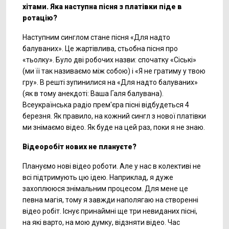
хітами. Яка наступна пісня з платівки піде в
ротацію?
Наступним синглом стане пісня «Для надто
балуваних». Це жартівлива, стьобна пісня про
«тьолку». Було дві робочих назви: спочатку «Сіські»
(ми її так називаємо між собою) і «Я не гратиму у твою
гру». В решті зупинилися на «Для надто балуваних»
(як в тому анекдоті: Ваша Галя балувана).
Всеукраїнська радіо прем'єра пісні відбудеться 4
березня. Як правило, на кожний сингл з нової платівки
ми знімаємо відео. Як буде на цей раз, поки я не знаю.
Відеоробіт нових не плануєте?
Плануємо нові відео роботи. Але у нас в колективі не
всі підтримують цю ідею. Наприклад, я дуже
захоплююся знімальним процесом. Для мене це
певна магія, тому я завжди наполягаю на створенні
відео робіт. Існує принаймні ще три невиданих пісні,
на які варто, на мою думку, відзняти відео. Час