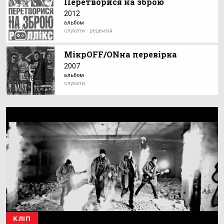
Перетворися на зброю
2012
альбом
слухати · рецензія
МікрOFF/ONна перевірка
2007
альбом
слухати
КЛІП