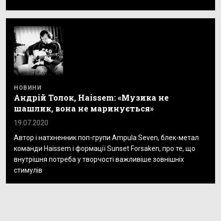
НОВИНИ
Андрій Толок, Haissem: «Музика не
шашлик, вона не маринується»
19.07.2020
Автор і натхненник поп-групи Ampula Seven, блек-метал
команди Haissem і формації Sunset Forsaken, про те, що
внутрішня потреба у творчості важливіше зовнішніх
стимулів