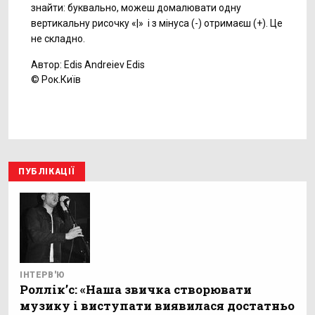
знайти: буквально, можеш домалювати одну
вертикальну рисочку «|» і з мінуса (-) отримаєш (+). Це
не складно.
Автор: Edis Andreiev Edis
© Рок.Київ
ПУБЛІКАЦІЇ
ІНТЕРВ'Ю
Роллік’с: «Наша звичка створювати
музику і виступати виявилася достатньо