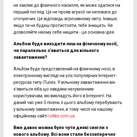
не заклик до фізичного насилля, як може здатися на
перший погляд. Це не прояв агресії чи неповаги до
оточуючих. Це відповідь агресивному світу. Інакше,
якщо ти не будеш протистояти, тебе знищать. Не
дозволяйте нікому себе нищити - це основна ідея.
Альбом буде виходити лиш на фізичному носії,
чи паралельно з’явиться для вільного
завантаження?
Альбом буде представлений на фізичному носії, в
електронному вигляді на усіх популярних Інтернет-
ресурсах типу iTunes. У вільному завантаженні він
з'явиться хіба що завдяки несумлінним
користувачам, які викладуть його в Інтернеті. На
даний час уже 5 пісень з цього альбому перебувають
у вільному завантаженні, в тому числі на нашому
офіційному сайті
rolliks.com.ua
.
Вже давно можна було чути деякі сингли з
нового альбому. Всі вони стали беззаперечно