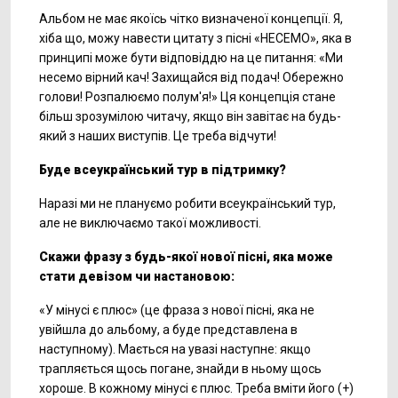
Альбом не має якоїсь чітко визначеної концепції. Я,
хіба що, можу навести цитату з пісні «НЕСЕМО», яка в
принципі може бути відповіддю на це питання: «Ми
несемо вірний кач! Захищайся від подач! Обережно
голови! Розпалюємо полум'я!» Ця концепція стане
більш зрозумілою читачу, якщо він завітає на будь-
який з наших виступів. Це треба відчути!
Буде всеукраїнський тур в підтримку?
Наразі ми не плануємо робити всеукраїнський тур,
але не виключаємо такої можливості.
Скажи фразу з будь-якої нової пісні, яка може
стати девізом чи настановою:
«У мінусі є плюс» (це фраза з нової пісні, яка не
увійшла до альбому, а буде представлена в
наступному). Мається на увазі наступне: якщо
трапляється щось погане, знайди в ньому щось
хороше. В кожному мінусі є плюс. Треба вміти його (+)