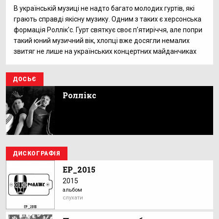
В українській музиці не надто багато молодих гуртів, які
грають справді якісну музику. Одним з таких є херсонська
формація Роллік'с. Гурт святкує своє п'ятиріччя, але попри
такий юний музичний вік, хлопці вже досягли немалих
звитяг не лише на українських концертних майданчиках
ДОСЬЄ
Роллікс
ДИСКОГРАФІЯ
EP_2015
2015
альбом
слухати