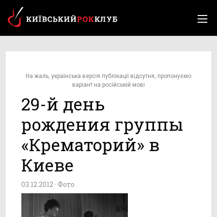
На жаль, українська версія публікації відсутня, пропонуємо
варіант на російській мові
29-й день
рождения группы
«Крематорий» в
Киеве
03.12.2012 ·
Фото