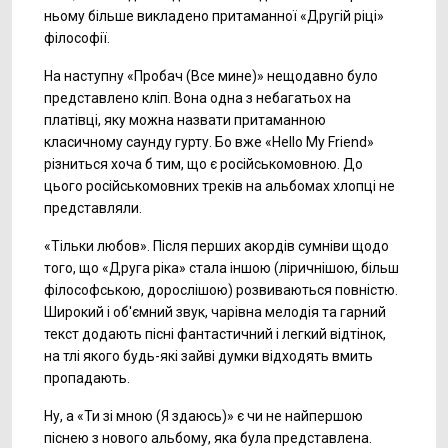
ньому більше викладено притаманної «Другій ріці»
філософії.
На наступну «Пробач (Все мине)» нещодавно було
представлено кліп. Вона одна з небагатьох на
платівці, яку можна назвати притаманною
класичному саунду гурту. Бо вже «Hello My Friend»
різниться хоча б тим, що є російськомовною. До
цього російськомовних треків на альбомах хлопці не
представляли.
«Тільки любов». Після перших акордів сумніви щодо
того, що «Друга ріка» стала іншою (ліричнішою, більш
філософською, дорослішою) розвиваються повністю.
Широкий і об'ємний звук, чарівна мелодія та гарний
текст додають пісні фантастичний і легкий відтінок,
на тлі якого будь-які зайві думки відходять вмить
пропадають.
Ну, а «Ти зі мною (Я здаюсь)» є чи не найпершою
піснею з нового альбому, яка була представлена.