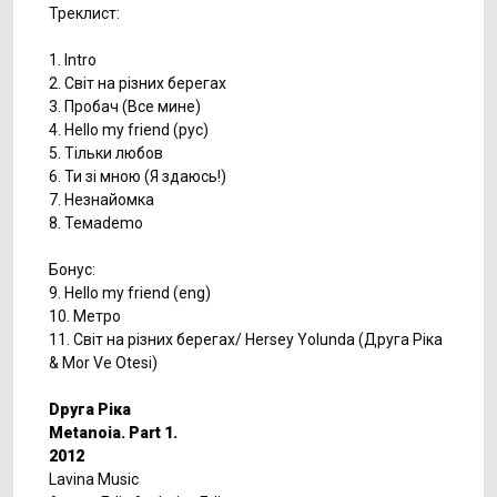
Треклист:
1. Intro
2. Світ на різних берегах
3. Пробач (Все мине)
4. Hello my friend (рус)
5. Тільки любов
6. Ти зі мною (Я здаюсь!)
7. Незнайомка
8. Темаdemo
Бонус:
9. Hello my friend (eng)
10. Метро
11. Світ на різних берегах/ Hersey Yolunda (Друга Ріка
& Mor Ve Otesi)
Dруга Ріка
Metanoia. Part 1.
2012
Lavina Music