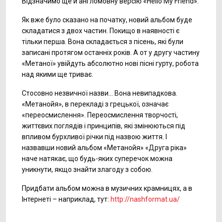
Відзначимо ще й англомовну версію «Hello My Friend».
Як вже було сказано на початку, новий альбом буде
складатися з двох частин. Покищо в наявності є
тільки перша. Вона складається з пісень, які були
записані протягом останніх років. А от у другу частину
«Метаної» увійдуть абсолютно нові пісні гурту, робота
над якими ще триває.
Стосовно незвичної назви… Вона невипадкова.
«Метанойя», в перекладі з грецької, означає
«переосмислення». Переосмислення творчості,
життєвих поглядів і принципів, які змінюються під
впливом бурхливої річки під назвою життя. І
назвавши новий альбом «Метанойя» «Друга ріка»
наче натякає, що будь-яких суперечок можна
уникнути, якщо знайти злагоду з собою.
Придбати альбом можна в музичних крамницях, а в
Інтернеті – наприклад, тут:
http://nashformat.ua/