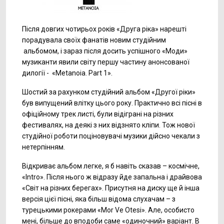
Після довгих чотирьох років «Друга ріка» нарешті
порадувала своїх фанатів новим студійним
альбомом, і зараз після досить успішного «Моди»
музиканти явили світу першу частину анонсованої
дилогії - «Metanoia. Part 1».
Шостий за рахунком студійний альбом «Другої ріки»
був випущений влітку цього року. Практично всі пісні в
офіційному трек листі, були відіграні на різних
фестивалях, на деякі з них відзнято кліпи. Тож нової
студійної роботи поціновувачі музики дійсно чекали з
нетерпінням.
Відкриває альбом легке, я б навіть сказав – космічне,
«Intro». Після нього ж відразу йде запальна і драйвова
«Світ на різних берегах». Присутня на диску ще й інша
версія цієї пісні, яка більш відома слухачам – з
турецькими рокерами «Mor Ve Otesi». Але, особисто
мені, більше до вподоби саме «одиночний» варіант. В