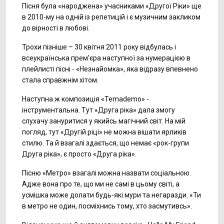
Пісня була «народжена» учасниками «Другої Ріки» ще
в 2010-му на одній із репетицій і є музичним закликом
до вірності в любові.
Трохи пізніше – 30 квітня 2011 року відбулась і
всеукраїнська прем’єра наступної за нумерацією в
плейлисті пісні - «Незнайомка», яка відразу впевнено
стала справжнім хітом.
Наступна ж композиція «Temademo» -
інструментальна. Тут «Друга ріка» дала змогу
слухачу зануритися у якийсь магічний світ. На мій
погляд, тут «Другій ріці» не можна вішати ярликів
стилю. Та й взагалі здається, що немає «рок-групи
Друга ріка», є просто «Друга ріка».
Пісню «Метро» взагалі можна назвати соціальною.
Адже вона про те, що ми не самі в цьому світі, а
усмішка може долати будь-які мури та негаразди. «Ти
в метро не один, посміхнись тому, хто засмутивсь».