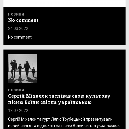
НОВИНИ
No comment
24.03.2022
No comment
НОВИНИ
Сергій Міхалок заспівав свою культову
пісню Воїни світла українською
13.07.2022
Сергій Міхалок та гурт Ляпіс Трубецькой презентували
новий сингл та відеокліп на пісню Воїни світла українською