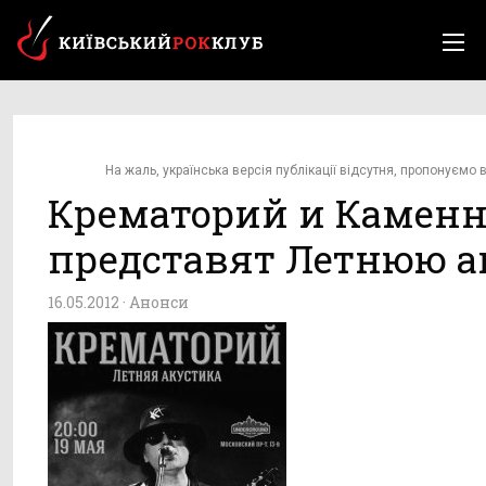
На жаль, українська версія публікації відсутня, пропонуємо в
Крематорий и Каменн
представят Летнюю а
16.05.2012 ·
Анонси