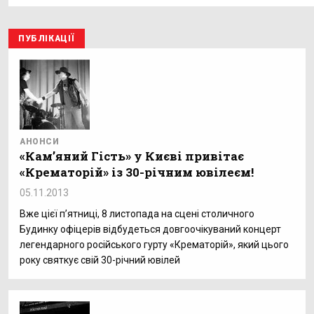
ПУБЛІКАЦІЇ
АНОНСИ
«Кам’яний Гість» у Києві привітає
«Крематорій» із 30-річним ювілеєм!
05.11.2013
Вже цієї п’ятниці, 8 листопада на сцені столичного
Будинку офіцерів відбудеться довгоочікуваний концерт
легендарного російського гурту «Крематорій», який цього
року святкує свій 30-річний ювілей