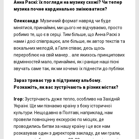
Анна Раскі: їх погляди на музику схожі? Чи тепер
музика почне кардинально змінюватися?
Олександр
: Музичний формат навряд чи буде
мінятися, принаймні, ми цього не відчуваємо, просто
робимо те, що є в серці. Тим більше, що Анна Раскі з
нами і досі співпрацює, але більше, як автор текстів та
вокальних мелодій, а Галя співає, десь щось
перероблює на свій манер… але якихось принципових
відмінностей мало, принаймні, як і раніше наші пісні
звучать саме так, як ми хочемо їх піднести до публіки.
Зараз триває тур в підтримку альбому.
Розкажіть, як вас зустрічають в різних містах?
Ігор:
Зустрічають дуже тепло, особливо на Західній
Україні. Ще ми пізнаємо країну з боку історичної
культури. Нещодавно в Полтаві, наприклад, нам
провели повноцінну екскурсію по місцях, де
проводились битви за нашу країну і це все нам
розказував один з директорів закладу, де ми грали,