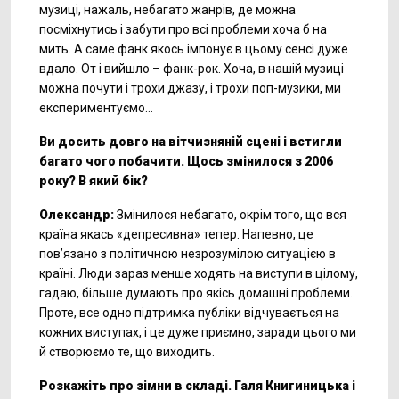
музиці, нажаль, небагато жанрів, де можна
посміхнутись і забути про всі проблеми хоча б на
мить. А саме фанк якось імпонує в цьому сенсі дуже
вдало. От і вийшло – фанк-рок. Хоча, в нашій музиці
можна почути і трохи джазу, і трохи поп-музики, ми
експериментуємо…
Ви досить довго на вітчизняній сцені і встигли
багато чого побачити. Щось змінилося з 2006
року? В який бік?
Олександр
:
Змінилося небагато, окрім того, що вся
країна якась «депресивна» тепер. Напевно, це
пов’язано з політичною незрозумілою ситуацією в
країні. Люди зараз менше ходять на виступи в цілому,
гадаю, більше думають про якісь домашні проблеми.
Проте, все одно підтримка публіки відчувається на
кожних виступах, і це дуже приємно, заради цього ми
й створюємо те, що виходить.
Розкажіть про зімни в складі. Галя Книгиницька і