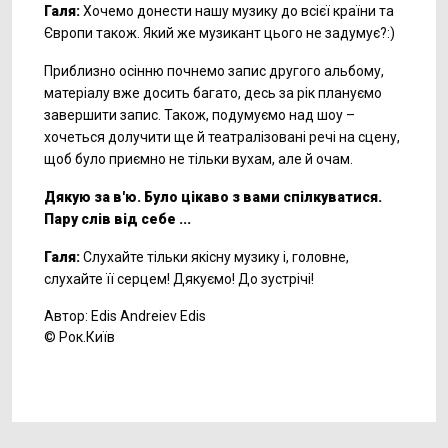
Галя:
Хочемо донести нашу музику до всієї країни та
Європи також. Який же музикант цього не задумує?:)
Приблизно осінню почнемо запис другого альбому,
матеріалу вже досить багато, десь за рік плануємо
завершити запис. Також, подумуємо над шоу –
хочеться долучити ще й театралізовані речі на сцену,
щоб було приємно не тільки вухам, але й очам.
Дякую за в'ю. Було цікаво з вами спілкуватися.
Пару слів від себе ...
Галя:
Слухайте тільки якісну музику і, головне,
слухайте її серцем! Дякуємо! До зустрічі!
Автор: Edis Andreiev Edis
© Рок.Київ