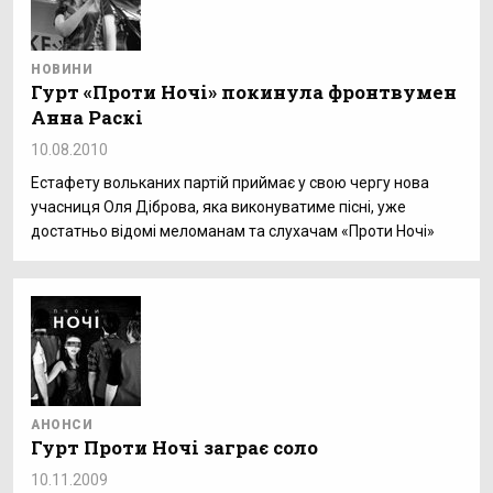
НОВИНИ
Гурт «Проти Ночі» покинула фронтвумен
Анна Раскі
10.08.2010
Естафету вольканих партій приймає у свою чергу нова
учасниця Оля Діброва, яка виконуватиме пісні, уже
достатньо відомі меломанам та слухачам «Проти Ночі»
АНОНСИ
Гурт Проти Ночі заграє соло
10.11.2009