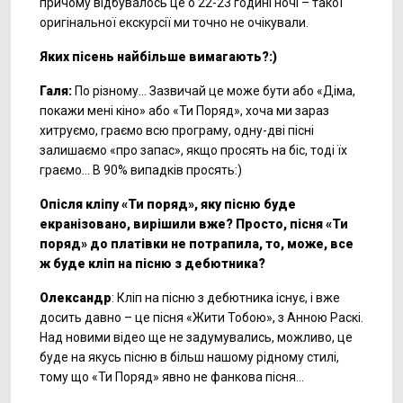
причому відбувалось це о 22-23 годині ночі – такої
оригінальної екскурсії ми точно не очікували.
Яких пісень найбільше вимагають?:)
Галя:
По різному… Зазвичай це може бути або «Діма,
покажи мені кіно» або «Ти Поряд», хоча ми зараз
хитруємо, граємо всю програму, одну-дві пісні
залишаємо «про запас», якщо просять на біс, тоді їх
граємо… В 90% випадків просять:)
Опісля кліпу «Ти поряд», яку пісню буде
екранізовано, вирішили вже? Просто, пісня «Ти
поряд» до платівки не потрапила, то, може, все
ж буде кліп на пісню з дебютника?
Олександр
: Кліп на пісню з дебютника існує, і вже
досить давно – це пісня «Жити Тобою», з Анною Раскі.
Над новими відео ще не задумувались, можливо, це
буде на якусь пісню в більш нашому рідному стилі,
тому що «Ти Поряд» явно не фанкова пісня…