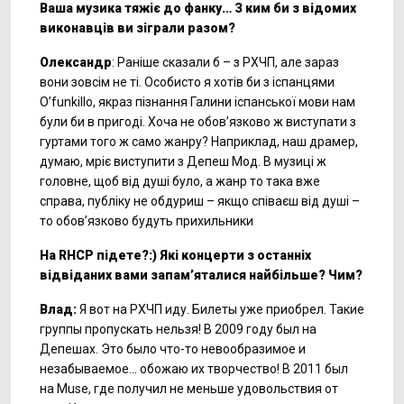
Ваша музика тяжіє до фанку… З ким би з відомих
виконавців ви зіграли разом?
Олександр
: Раніше сказали б – з РХЧП, але зараз
вони зовсім не ті. Особисто я хотів би з іспанцями
O’funkillo, якраз пізнання Галини іспанської мови нам
були би в пригоді. Хоча не обов’язково ж виступати з
гуртами того ж само жанру? Наприклад, наш драмер,
думаю, мріє виступити з Депеш Мод. В музиці ж
головне, щоб від душі було, а жанр то така вже
справа, публіку не обдуриш – якщо співаєш від душі –
то обов’язково будуть прихильники
На RHCP підете?:) Які концерти з останніх
відвіданих вами запам’яталися найбільше? Чим?
Влад:
Я вот на РХЧП иду. Билеты уже приобрел. Такие
группы пропускать нельзя! В 2009 году был на
Депешах. Это было что-то невообразимое и
незабываемое... обожаю их творчество! В 2011 был
на Мuse, где получил не меньше удовольствия от