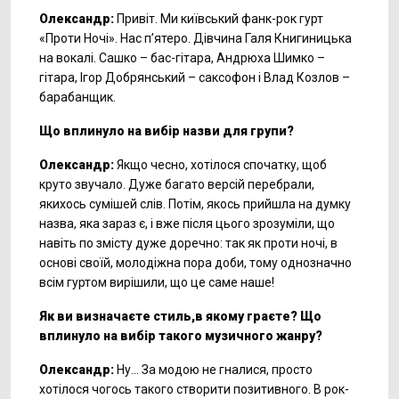
Олександр:
Привіт. Ми київський фанк-рок гурт
«Проти Ночі». Нас п’ятеро. Дівчина Галя Книгиницька
на вокалі. Сашко – бас-гітара, Андрюха Шимко –
гітара, Ігор Добрянський – саксофон і Влад Козлов –
барабанщик.
Що вплинуло на вибір назви для групи?
Олександр:
Якщо чесно, хотілося спочатку, щоб
круто звучало. Дуже багато версій перебрали,
якихось сумішей слів. Потім, якось прийшла на думку
назва, яка зараз є, і вже після цього зрозуміли, що
навіть по змісту дуже доречно: так як проти ночі, в
основі своїй, молодіжна пора доби, тому однозначно
всім гуртом вирішили, що це саме наше!
Як ви визначаєте стиль,в якому граєте? Що
вплинуло на вибір такого музичного жанру?
Олександр
:
Ну… За модою не гналися, просто
хотілося чогось такого створити позитивного. В рок-