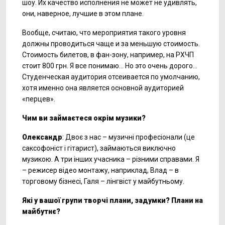
шоу. Их качество исполнения не может не удивлять,
они, наверное, лучшие в этом плане.
Вообще, считаю, что мероприятия такого уровня
должны проводиться чаще и за меньшую стоимость.
Стоимость билетов, в фан-зону, например, на РХЧП
стоит 800 грн. Я все понимаю... Но это очень дорого...
Студенческая аудитория отсеивается по умолчанию,
хотя именно она является основной аудиторией
«перцев».
Чим ви займаєтеся окрім музики?
Олександр
: Двоє з нас – музичні професіонали (це
саксофоніст і гітарист), займаються виключно
музикою. А три інших учасника – різними справами. Я
– режисер відео монтажу, наприклад, Влад – в
торговому бізнесі, Галя – лінгвіст у майбутньому.
Які у вашої групи творчі плани, задумки? Плани на
майбутнє?