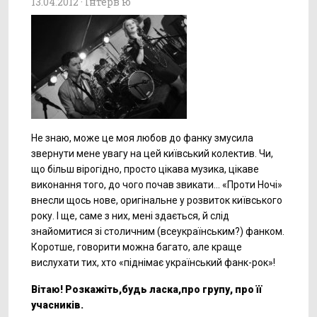
13.04.2012 ·
Інтерв'ю
Не знаю, може це моя любов до фанку змусила
звернути мене увагу на цей київський колектив. Чи,
що більш вірогідно, просто цікава музика, цікаве
виконання того, до чого почав звикати… «Проти Ночі»
внесли щось нове, оригінальне у розвиток київського
року. І ще, саме з них, мені здається, й слід
знайомитися зі столичним (всеукраїнським?) фанком.
Коротше, говорити можна багато, але краще
вислухати тих, хто «піднімає український фанк-рок»!
Вітаю! Розкажіть,будь ласка,про групу, про її
учасників.