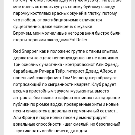
потому, что мы любим одну и ту же музыку... но все же
мне очень хотелось сунуть своему буйному соседу
парочку костлявых красных окуней в глотку, потому
что любовь от эксгибиционизма отличается
существенно, даже если речь о музыке.
Впрочем, мои молчаливые негодования быстро были
стерты первыми аккордами Fat Roller.
Red Snapper, как и положено группе с таким опытом,
держатся на сцене непринужденно, но не вальяжно.
Три основных участника - контрабассист Али Фрэнд,
барабанщик Ричард Тейр, гитарист Дэвид Айерс, и
новенький саксофонист Том Челленджер образуют
потрясающий по сыгранности квартет. Клуб радует
весьма пристойным звуком, музыканты, вместо
антракта, без всякого пафоса выпивают за здоровье
публики по рюмке водки, проверенные хиты и новые
песни сливаются в довольно гармоничный сетлист...
Али Фрэнд в паре новых песен демонстрирует
вокальные способности - шаг смелый, но безопасный
- критиковать особо нечего, да и для