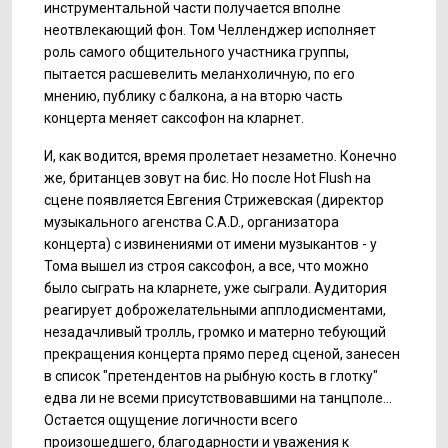
инструментальной части получается вполне
неотвлекающий фон. Том Челленджер исполняет
роль самого общительного участника группы,
пытается расшевелить меланхоличную, по его
мнению, публику с балкона, а на вторю часть
концерта меняет саксофон на кларнет.
И, как водится, время пролетает незаметно. Конечно
же, британцев зовут на бис. Но после Hot Flush на
сцене появляется Евгения Стрижевская (директор
музыкального агенства C.A.D., организатора
концерта) с извинениями от имени музыкантов - у
Тома вышел из строя саксофон, а все, что можно
было сыграть на кларнете, уже сыграли. Аудитория
реагирует доброжелательными апплодисментами,
незадачливый тролль, громко и матерно тебующий
прекращения концерта прямо перед сценой, занесен
в список "претендентов на рыбную кость в глотку"
едва ли не всеми присутствовавшими на танцполе...
Остается ощущение логичности всего
произошедшего, благодарности и уважения к