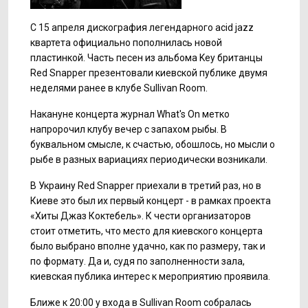
C 15 апреля дискография легендарного acid jazz
квартета официально пополнилась новой
пластинкой. Часть песен из альбома Key британцы
Red Snapper презентовали киевской публике двумя
неделями ранее в клубе Sullivan Room.
Накануне концерта журнал What's On метко
напророчил клубу вечер с запахом рыбы. В
буквальном смысле, к счастью, обошлось, но мысли о
рыбе в разных вариациях периодически возникали.
В Украину Red Snapper приехали в третий раз, но в
Киеве это был их первый концерт - в рамках проекта
«Хиты Джаз Коктебель». К чести организаторов
стоит отметить, что место для киевского концерта
было выбрано вполне удачно, как по размеру, так и
по формату. Да и, судя по заполненности зала,
киевская публика интерес к мероприятию проявила.
Ближе к 20:00 у входа в Sullivan Room собралась