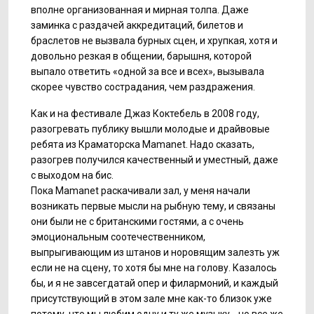
вполне организованная и мирная толпа. Даже
заминка с раздачей аккредитаций, билетов и
браслетов не вызвала бурных сцен, и хрупкая, хотя и
довольно резкая в общении, барышня, которой
выпало ответить «одной за все и всех», вызывала
скорее чувство сострадания, чем раздражения.
Как и на фестивале Джаз Коктебель в 2008 году,
разогревать публику вышли молодые и драйвовые
ребята из Краматорска Mamanet. Надо сказать,
разогрев получился качественный и уместный, даже
с выходом на бис.
Пока Mamanet раскачивали зал, у меня начали
возникать первые мысли на рыбную тему, и связаны
они были не с британскими гостями, а с очень
эмоциональным соотечественником,
выпрыгивающим из штанов и норовящим залезть уж
если не на сцену, то хотя бы мне на голову. Казалось
бы, и я не завсегдатай опер и филармоний, и каждый
присутствующий в этом зале мне как-то близок уже