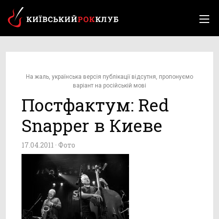
На жаль, українська версія публікації відсутня, пропонуємо
варіант на російській мові
Постфактум: Red
Snapper в Киеве
17.04.2011 ·
Фото