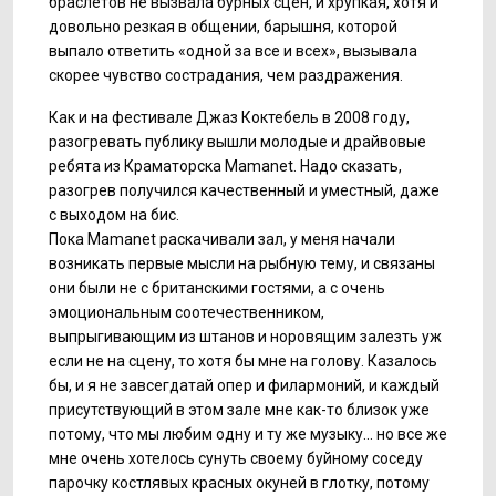
браслетов не вызвала бурных сцен, и хрупкая, хотя и
довольно резкая в общении, барышня, которой
выпало ответить «одной за все и всех», вызывала
скорее чувство сострадания, чем раздражения.
Как и на фестивале Джаз Коктебель в 2008 году,
разогревать публику вышли молодые и драйвовые
ребята из Краматорска Mamanet. Надо сказать,
разогрев получился качественный и уместный, даже
с выходом на бис.
Пока Mamanet раскачивали зал, у меня начали
возникать первые мысли на рыбную тему, и связаны
они были не с британскими гостями, а с очень
эмоциональным соотечественником,
выпрыгивающим из штанов и норовящим залезть уж
если не на сцену, то хотя бы мне на голову. Казалось
бы, и я не завсегдатай опер и филармоний, и каждый
присутствующий в этом зале мне как-то близок уже
потому, что мы любим одну и ту же музыку... но все же
мне очень хотелось сунуть своему буйному соседу
парочку костлявых красных окуней в глотку, потому