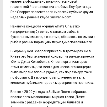
квартета официально пополнилась новой
пластинкой. Часть песен из альбома Key британцы
Red Snapper презентовали киевской публике двумя
неделями ранее в клубе Sullivan Room.
Накануне концерта журнал What's On метко
напророчил клубу вечер с запахом рыбы. В
буквальном смысле, к счастью, обошлось, но мысли о
рыбе в разных вариациях периодически возникали.
В Украину Red Snapper приехали в третий раз, но в
Киеве это был их первый концерт - в рамках проекта
«Хиты Джаз Коктебель». К чести организаторов
стоит отметить, что место для киевского концерта
было выбрано вполне удачно, как по размеру, так и
по формату. Да и, судя по заполненности зала,
киевская публика интерес к мероприятию проявила.
Ближе к 20:00 у входа в Sullivan Room собралась
вполне организованная и мирная толпа. Даже
заминка с раздачей аккредитаций, билетов и