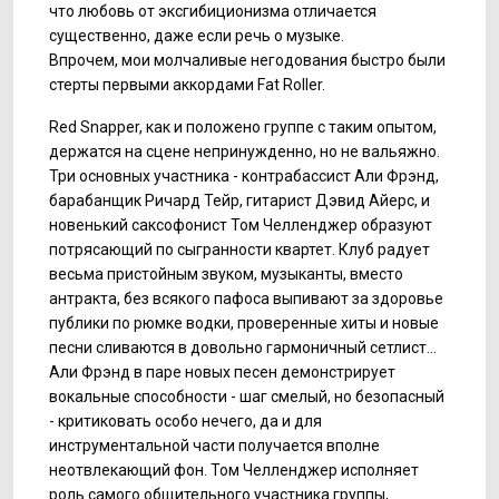
что любовь от эксгибиционизма отличается
существенно, даже если речь о музыке.
Впрочем, мои молчаливые негодования быстро были
стерты первыми аккордами Fat Roller.
Red Snapper, как и положено группе с таким опытом,
держатся на сцене непринужденно, но не вальяжно.
Три основных участника - контрабассист Али Фрэнд,
барабанщик Ричард Тейр, гитарист Дэвид Айерс, и
новенький саксофонист Том Челленджер образуют
потрясающий по сыгранности квартет. Клуб радует
весьма пристойным звуком, музыканты, вместо
антракта, без всякого пафоса выпивают за здоровье
публики по рюмке водки, проверенные хиты и новые
песни сливаются в довольно гармоничный сетлист...
Али Фрэнд в паре новых песен демонстрирует
вокальные способности - шаг смелый, но безопасный
- критиковать особо нечего, да и для
инструментальной части получается вполне
неотвлекающий фон. Том Челленджер исполняет
роль самого общительного участника группы,