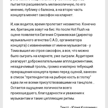
пытается расшевелить меланхоличную, по его
мнению, публику с балкона, а на вторю часть
концерта меняет саксофон на кларнет.
И, как водится, время пролетает незаметно. Конечно
же, британцев зовут на бис. Но после Hot Flush на
сцене появляется Евгения Стрижевская (директор
музыкального агенства C.A.D., организатора
концерта) с извинениями от имени музыкантов - у
Тома вышел из строя саксофон, а все, что можно
было сыграть на кларнете, уже сыграли. Аудитория
реагирует доброжелательными апплодисментами,
незадачливый тролль, громко и матерно тебующий
прекращения концерта прямо перед сценой, занесен
в список "претендентов на рыбную кость в глотку"
едва ли не всеми присутствовавшими на танцполе...
Остается ощущение логичности всего
произошедшего, благодарности и уважения к
музыкантам и такие цепляющие ритмы.
Текст - Юлия Коломиец