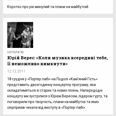
Коротко про рік минулий та плани на майбутній
ІНТЕРВ'Ю
Юрій Верес: «Коли музика всередині тебе,
її неможливо вимкнути»
12.12.2011
18 грудня у «Портер пабі» на Подолі «Кам’яний Гість»
представить двохгодинну концертну програму, яка
складатиметься зі старих та нових пісень. Напередодні
концерту ми зустрілися з Юрієм Вересом, лідером гурту, та
поговорили про творчість, плани на майбутнє та яких
сюрпризів чекати від виступу в «Портер-пабі»