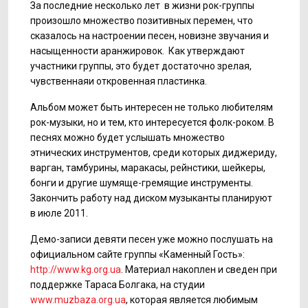
За последние несколько лет в жизни рок-группы
произошло множество позитивных перемен, что
сказалось на настроении песен, новизне звучания и
насыщенности аранжировок. Как утверждают
участники группы, это будет достаточно зрелая,
чувственнаяи откровенная пластинка.
Альбом может быть интересен не только любителям
рок-музыки, но и тем, кто интересуется фолк-роком. В
песнях можно будет услышать множество
этнических инструментов, среди которых диджериду,
варган, тамбурины, маракасы, рейнстики, шейкеры,
бонги и другие шумяще-гремящие инструменты.
Закончить работу над диском музыканты планируют
в июле 2011.
Демо-записи девяти песен уже можно послушать на
официальном сайте группы «Каменный Гость»:
http://www.kg.org.ua
. Материал накоплен и сведен при
поддержке Тараса Болгака, на студии
www.muzbaza.org.ua
, которая является любимым