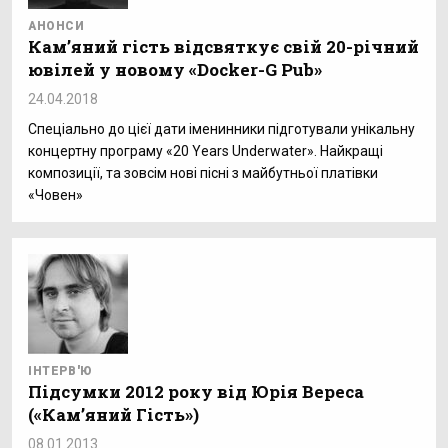
АНОНСИ
Кам’яний гість відсвяткує свій 20-річний
ювілей у новому «Docker-G Pub»
24.04.2018
Спеціально до цієї дати іменинники підготували унікальну
концертну програму «20 Years Underwater». Найкращі
композиції, та зовсім нові пісні з майбутньої платівки
«Човен»
ІНТЕРВ'Ю
Підсумки 2012 року від Юрія Вереса
(«Кам’яний Гість»)
08.01.2013