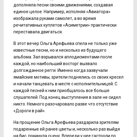
дополняла песни своими движениями, создавая
единое целое. Например, исполняя «Авиатора»
изображала руками самолет, а во время
речитативных куплетов «Асиметрии» практически
переставала двигаться.
В этот вечер Ольга Арефьева спела не только уже
известные песни, но и несколько из будущего
альбома. Зал взрывался аплодисментами после
каждой, но наибольший восторг вызвало
долгожданное регги. Именно когда зазвучали
ямайские мотивы, зрители поднялись со своих кресел
и начали танцевать в месте с исполнительницей. С
каждой песней к ним приобщалось все больше
слушателей. Под конец выступления в зале не сидел
никто. Немного разочаровало разве что отсутствие
«Дороги в рай».
На прощение Ольга Арефьева раздарила зрителям
подаренные ей ранее цветы и, несколько раз выйдя
на бис, покинула сцену. Впереди у нее гастроли по