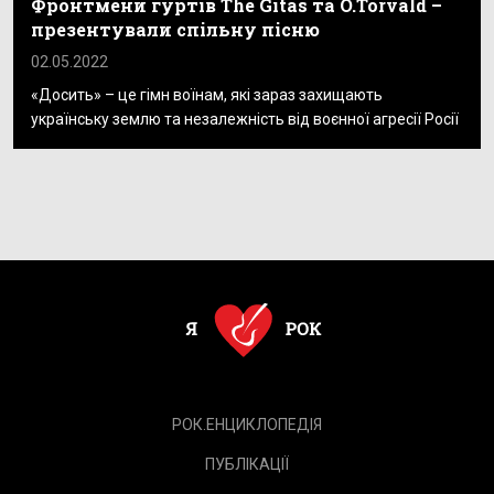
Фронтмени гуртів The Gitas та O.Torvald –
презентували спільну пісню
02.05.2022
«Досить» – це гімн воїнам, які зараз захищають
українську землю та незалежність від воєнної агресії Росії
РОК.ЕНЦИКЛОПЕДІЯ
ПУБЛІКАЦІЇ