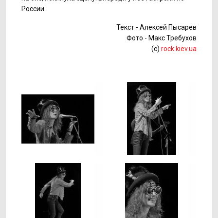
России.
Текст - Алексей Пысарев
Фото - Макс Требухов
(c)
rock.kiev.ua