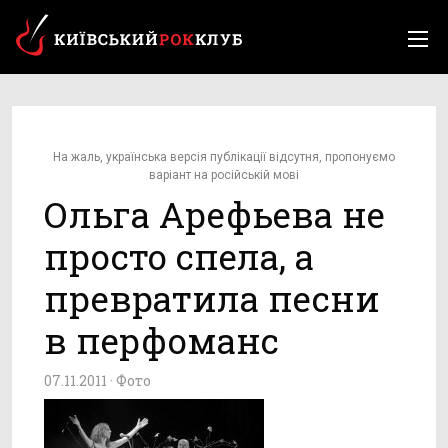
На жаль, українська версія публікації відсутня, пропонуємо
варіант на російській мові
Ольга Арефьева не
просто спела, а
превратила песни
в перфоманс
07.11.2011 ·
Фото