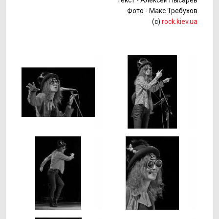
Текст - Алексей Пысарев
Фото - Макс Требухов
(c)
rock.kiev.ua