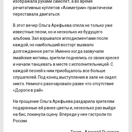
изображала руками самолет, а во время
речитативных куплетов «Асиметрии» практически
переставала двигаться.
В этот вечер Ольга Арефьева спела не только уже
известные песни, но и несколько из будущего
альбома. Зал взрывался аплодисментами после
каждой, но наибольший восторг вызвало
долгожданное регги. Именно когда зазвучали
ямайские мотивы, зрители поднялись со своих кресел
и начали танцевать в месте с исполнительницей. С
каждой песней к ним приобщалось все больше
слушателей. Под конец выступления в зале не сидел
никто. Немного разочаровало разве что отсутствие
«Дороги в рай».
На прощение Ольга Арефьева раздарила зрителям
подаренные ей ранее цветы и, несколько раз выйдя
на бис, покинула сцену. Впереди у нее гастроли по
России.