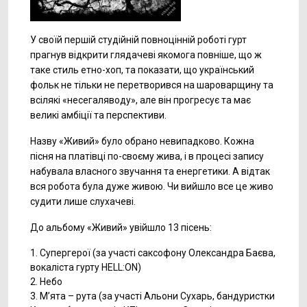
У своїй першій студійній повноцінній роботі гурт
прагнув відкрити глядачеві якомога повніше, що ж
таке стиль етно-хоп, та показати, що український
фольк не тільки не перетворився на шароварщину та
всілякі «несегаляводу», але він прогресує та має
великі амбіції та перспективи.
Назву «Живий» було обрано невипадково. Кожна
пісня на платівці по-своєму жива, і в процесі запису
набувала власного звучання та енергетики. А відтак
вся робота була дуже живою. Чи вийшло все це живо
судити лише слухачеві.
До альбому «Живий» увійшло 13 пісень:
1. Супергерої (за участі саксофону Олександра Баєва,
вокаліста гурту HELL:ON)
2. Небо
3. М’ята – рута (за участі Альони Сухарь, бандуристки