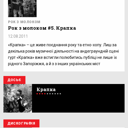
РОК З МОЛОКОМ
Рок з молоком #5. Крапка
12.08.2011
«Крапка» – це живе поєднання року та етно-хопу. Лиш за
декілька років музичної діяльності на андеграундній сцені
гурт «Крапка» вже встигли полюбитись публіці не лише їх
рідного Запоріжжя, а й з з інших українських міст
ДОСЬЄ
Крапка
ДИСКОГРАФІЯ