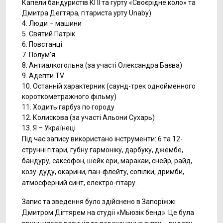
Капели бандуристів КПІ та гурту «Своєрідне коло» та
Дмитра Дегтяра, гітариста урту Unaby)
4. Люди – машини
5. Святий Патрік
6. Повстанці
7. Полум’я
8. Антиалкогольна (за участі Олександра Баєва)
9. Адепти TV
10. Останній характерник (саунд-трек однойменного
короткометражного фільму)
11. Ходить гарбуз по городу
12. Колискова (за участі Альони Сухарь)
13. Я – Українеці
Під час запису використано інструменти: 6 та 12-
струнні гітари, губну гармоніку, дарбуку, джембе,
бандуру, саксофон, шейк ери, маракаи, снейр, райд,
козу-дуду, окарини, пан-флейту, сопілки, дримби,
атмосферний синт, електро-гітару.
Запис та зведення було здійснено в Запоріжжі
Дмитром Дігтярем на студії «Мьюзік бенд». Це була