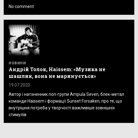
No comment
НОВИНИ
Андрій Толок, Haissem: «Музика не
шашлик, вона не маринується»
19.07.2020
Автор і натхненник поп-групи Ampula Seven, блек-метал
команди Haissem і формації Sunset Forsaken, про те, що
внутрішня потреба у творчості важливіше зовнішніх
стимулів